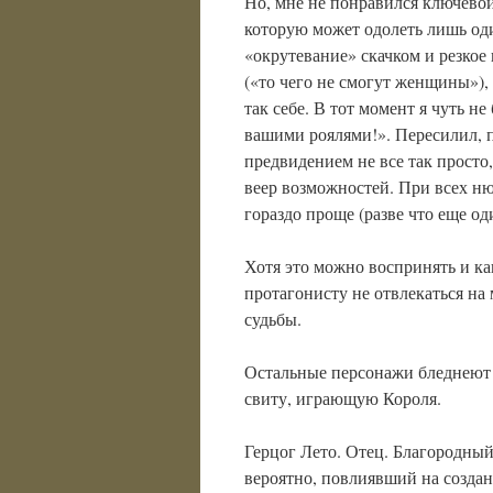
Но, мне не понравился ключевой
которую может одолеть лишь од
«окрутевание» скачком и резкое
(«то чего не смогут женщины»),
так себе. В тот момент я чуть не
вашими роялями!». Пересилил, п
предвидением не все так просто
веер возможностей. При всех ню
гораздо проще (разве что еще о
Хотя это можно воспринять и ка
протагонисту не отвлекаться на 
судьбы.
Остальные персонажи бледнеют 
свиту, играющую Короля.
Герцог Лето. Отец. Благородный
вероятно, повлиявший на созда