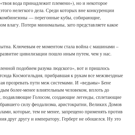
«твоя вода принадлежит племени»), но и некоторое
этого нелегкого дела. Среди которых вне конкуренции
комбинезоны — перегонные кубы, собирающие,
м влагу. Потери минимальны, зато представляете какое
ытна. Ключевым ее моментом стала война с машинами –
 развитие цивилизации пошло иным путем, чем у нас.
ленной подобием разума людского», вот и пришлось
Отсюда Космогильдия, прибравшая к рукам все межзвездные
ая прозревать пути меж системами. И «ведьмы» Бене
ждым более-менее влиятельным человеком, вплоть до
, подавляющие Голосом, создающие легенды, сплетающие
абравшего силу феодализма, аристократии, Великих Домов
лами, которые, тем не менее, запрещено применять против
ния друг другу и императору, Герберт не обошелся. Ну это