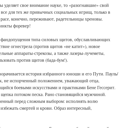
бы уделяет свое внимание науке, то «разогнавшие» свой
 все для тех же привычных социальных игрищ, только в
расе, конечно, переживают, радетельницы хреновы.
тинкты форевер!
 фандопущения типа силовых щитов, обуславливающих
ствие огнестрела (против щитов «не катит»), новое
ельные аппараты-стрекозы, а также лазеры-лучеметы,
ьзовать против щитов (бада-бум!).
орачивается история избранного юноши и его Пути. Пауль/
к, не испорченный положением, уважающий отца,
щийся боевыми искусствами и практиками Бене Гессерит.
 щепка потоком песка. Рано становящийся мужчиной.
ленный перед сложным выбором: исполнять волю
 избежать смертей и крови. Образ интересный,