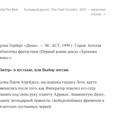
rta/The Best
Холодный расчет (The Card Counter), 2021 — рецензия
(обзор)
→
рэнк Герберт «Дюна». — М.: АСТ, 1999 г. Серия: Золотая
иблиотека фантастики (Первый роман цикла «Хроники
юны»).
Читер» в пустыне, или Выбор мессии
изнь Пауля Атрейдеса, наследника герцога Лето, круто
зменилась после того, как Император повелел его отцу
ринять под свою руку планету Арракис. Знаменитую Дюну,
одину легендарной пряности, свободолюбивых фрименов и
игантских пустынных червей.