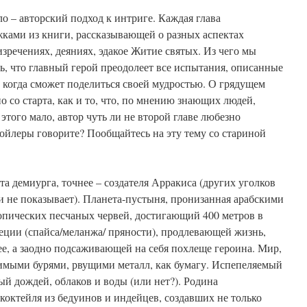
ло – авторский подход к интриге. Каждая глава
жками из книги, рассказывающей о разных аспектах
зречениях, деяниях, эдакое Житие святых. Из чего мы
, что главный герой преодолеет все испытания, описанные
, когда сможет поделиться своей мудростью. О грядущем
о со старта, как и то, что, по мнению знающих людей,
 этого мало, автор чуть ли не второй главе любезно
ойлеры говорите? Пообщайтесь на эту тему со стариной
та демиурга, точнее – создателя Арракиса (других уголков
и не показывает). Планета-пустыня, пронизанная арабскими
опических песчаных червей, достигающий 400 метров в
еции (спайса/меланжа/ пряности), продлевающей жизнь,
е, а заодно подсаживающей на себя похлеще героина. Мир,
имыми бурями, рвущими металл, как бумагу. Испепеляемый
й дождей, облаков и воды (или нет?). Родина
октейля из бедуинов и индейцев, создавших не только