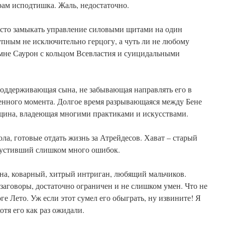
рам исподтишка. Жаль, недостаточно.
осто замыкать управление силовыми щитами на один
тупным не исключительно герцогу, а чуть ли не любому
мне Саурон с кольцом Всевластия и суицидальными
поддерживающая сына, не забывающая направлять его в
енного момента. Долгое время разрывающаяся между Бене
щина, владеющая многими практиками и искусствами.
ла, готовые отдать жизнь за Атрейдесов. Хават – старый
пустивший слишком много ошибок.
ана, коварный, хитрый интриган, любящий мальчиков.
заговоры, достаточно ограничен и не слишком умен. Что не
е Лето. Уж если этот сумел его обыграть, ну извините! Я
отя его как раз ожидали.