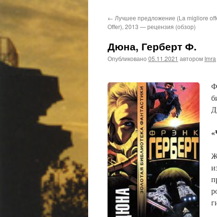
←
Лучшее предложение (La migliore offe
Offer), 2013 — рецензия (обзор)
Дюна, Герберт Ф.
Опубликовано
05.11.2021
автором
Imra
Ф
б
Д
«
Ж
и
п
р
г