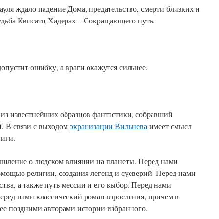
ауля ждало падение Дома, предательство, смерти близких и
удьба Квисатц Хадерах – Сокращающего путь.
допустит ошибку, а враги окажутся сильнее.
 из известнейших образцов фантастики, собравший
. В связи с выходом
экранизации Вильнева
имеет смысл
 книги.
ышление о людском влиянии на планеты. Перед нами
омощью религии, создания легенд и суеверий. Перед нами
ства, а также путь мессии и его выбор. Перед нами
Перед нами классический роман взросления, причем в
лее поздними авторами истории избранного.