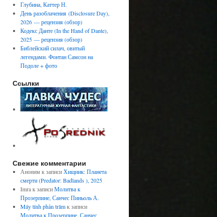
Глубина, Каттер Н.
День разоблачения (Disclosure Day),
2026 — рецензия (обзор)
Кодекс Данте (In the Hand of Dante),
2025 — рецензия (обзор)
Библейский силач, овитый
легендами. Фонтан Самсон на
Подоле + фото
Ссылки
Свежие комментарии
Аноним
к записи
Хищник: Планета
смерти (Predator: Badlands ), 2025
Imra
к записи
Молитва к
Прозерпине, Санчес Пиньоль А.
Máy tính phần trăm
к записи
Молитва к Прозерпине, Санчес