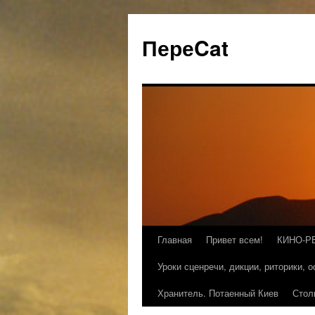
ПереCat
Главная
Привет всем!
КИНО-Р
Уроки сценречи, дикции, риторики, 
Хранитель. Потаенный Киев
Стол