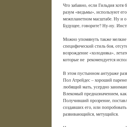
Что забавно, если Гильдия хотя 
разум «ведьмы», используют его
межпланетном масштабе. Ну и о 
Будущее, говорите? Ну-ну. Инс
Можно упомянуть также мелкие
специфический стиль боя, отсут
возрождение «холодняка», летат
которые не рекомендуется испол
В этом пустынном антураже разв
Пол Атрейдес – хороший парене
любящий мать, усердно занимаю
Влекомый предназначением, как
Получивший прозрение, постав
создавших его, или попробовать
развивающийся, метущийся.