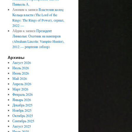
Пиньоль А.
Аноним
к записи
Властелин колец:
Кольца власти (The Lord of the
Rings: The Rings of Power), сериал,
2022 —
Айдин
к записи
Президент
Линкольн: Охотник на вампиров
(Abraham Lincoln: Vampire Hunter),
2012 — рецензия (обзор)
Архивы
Август 2026
Июль 2026
Июнь 2026
Май 2026
Апрель 2026
Март 2026
Февраль 2026
Январь 2026
Декабрь 2025
Ноябрь 2025
Октябрь 2025
Сентябрь 2025
Август 2025
Июль 2025