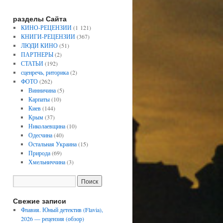
разделы Сайта
КИНО-РЕЦЕНЗИИ
(1 121)
КНИГИ-РЕЦЕНЗИИ
(367)
ЛЮДИ КИНО
(51)
ПАРТНЕРЫ
(2)
СТАТЬИ
(192)
сценречь, риторика
(2)
ФОТО
(262)
Винничина
(5)
Карпаты
(10)
Киев
(144)
Крым
(37)
Николаевщина
(10)
Одесчина
(40)
Остальная Украина
(15)
Природа
(69)
Хмельниччина
(3)
Свежие записи
Флавия. Юный детектив (Flavia),
2026 — рецензия (обзор)