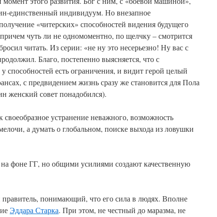
 момент этого развития. Бог с ним, с «боевой машиной»,
ин-единственный индивидуум. Но внезапное
 получение «читерских» способностей видения будущего
 причем чуть ли не одномоментно, по щелчку – смотрится
 бросил читать. Из серии: «не ну это несерьезно! Ну вас с
родолжил. Благо, постепенно выясняется, что с
, у способностей есть ограничения, и видит герой целый
ансах, с предвидением жизнь сразу же становится для Пола
дин женский совет понадобился).
к своеобразное устранение неважного, возможность
мелочи, а думать о глобальном, поиске выхода из ловушки
на фоне ГГ, но общими усилиями создают качественную
 правитель, понимающий, что его сила в людях. Вполне
ние
Эддара Старка
. При этом, не честный до маразма, не