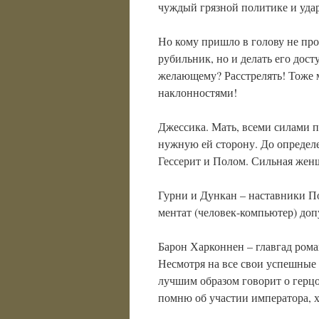
чуждый грязной политике и уда
Но кому пришло в голову не пр
рубильник, но и делать его дос
желающему? Расстрелять! Тоже 
наклонностями!
Джессика. Мать, всеми силами 
нужную ей сторону. До определ
Гессерит и Полом. Сильная жен
Гурни и Дункан – наставники По
ментат (человек-компьютер) до
Барон Харконнен – главгад ром
Несмотря на все свои успешные 
лучшим образом говорит о герцог
помню об участии императора, х