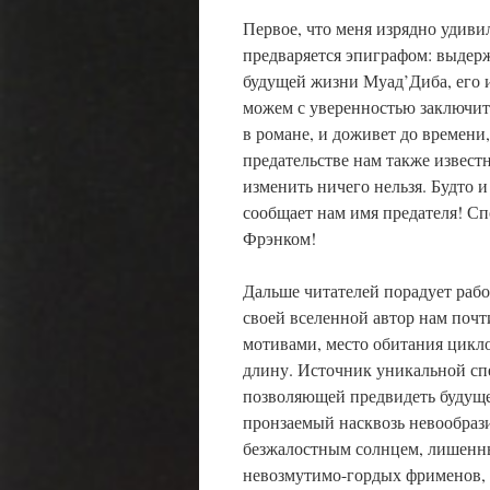
Первое, что меня изрядно удиви
предваряется эпиграфом: выдер
будущей жизни Муад’Диба, его и
можем с уверенностью заключить
в романе, и доживет до времени
предательстве нам также известн
изменить ничего нельзя. Будто и
сообщает нам имя предателя! Сп
Фрэнком!
Дальше читателей порадует рабо
своей вселенной автор нам почт
мотивами, место обитания цикл
длину. Источник уникальной сп
позволяющей предвидеть будуще
пронзаемый насквозь невообраз
безжалостным солнцем, лишенны
невозмутимо-гордых фрименов, к