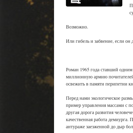
П
с
Возможно.
Или гибель и забвение, если он 
Роман 1965 года ставший одним
миллионную армию почитателей
освежить в памяти перипетии
Перед нами экологическое разм
пример управления массами с п
другая дорога развития человече
качественная работа демиурга. 
антураже заезженной до дыр бо