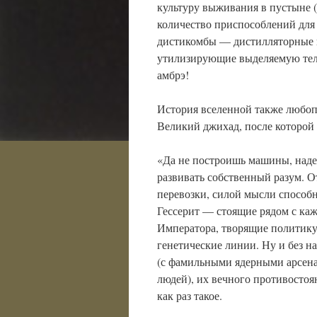
культуру выживания в пустыне (
количество приспособлений для 
дистикомбы — дистилляторные 
утилизирующие выделяемую тело
амбрэ!
История вселенной также любоп
Великий джихад, после которой
«Да не построишь машины, наде
развивать собственный разум. 
перевозки, силой мысли способн
Гессерит — стоящие рядом с ка
Императора, творящие политику
генетические линии. Ну и без н
(с фамильными ядерными арсена
людей), их вечного противостоя
как раз такое.