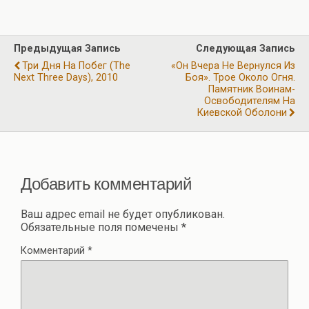
b
gr
s
er
п
o
a
A
р
Предыдущая Запись
Следующая Запись
o
m
p
а
Три Дня На Побег (The
«Он Вчера Не Вернулся Из
k
p
Next Three Days), 2010
Боя». Трое Около Огня.
в
Памятник Воинам-
и
Освободителям На
Киевской Оболони
ть
Добавить комментарий
Ваш адрес email не будет опубликован.
Обязательные поля помечены
*
Комментарий
*