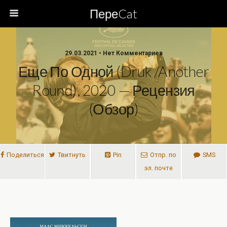
ПереCat
29.03.2021 • Нет Комментариев
Еще По Одной (Druk /Another
Round), 2020 — Рецензия
(обзор)
Поделиться
Твитнуть
Pin
Отпр. по
SMS
эл. почте