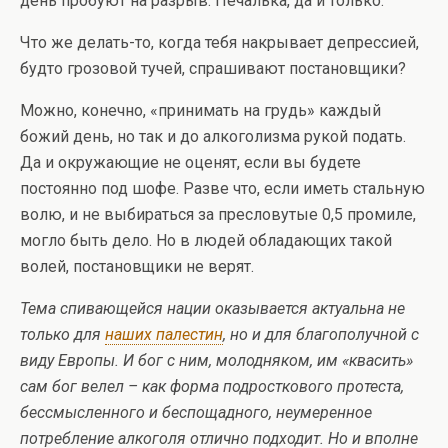
день пробуют на разрыв. Печалька, да и только.
Что же делать-то, когда тебя накрывает депрессией,
будто грозовой тучей, спрашивают постановщики?
Можно, конечно, «принимать на грудь» каждый
божий день, но так и до алкоголизма рукой подать.
Да и окружающие не оценят, если вы будете
постоянно под шофе. Разве что, если иметь стальную
волю, и не выбираться за пресловутые 0,5 промиле,
могло быть дело. Но в людей обладающих такой
волей, постановщики не верят.
Тема спивающейся нации оказывается актуальна не
только для
наших палестин
, но и для благополучной с
виду Европы. И бог с ним, молодняком, им «квасить»
сам бог велел – как форма подросткового протеста,
бессмысленного и беспощадного, неумеренное
потребление алкоголя отлично подходит. Но и вполне