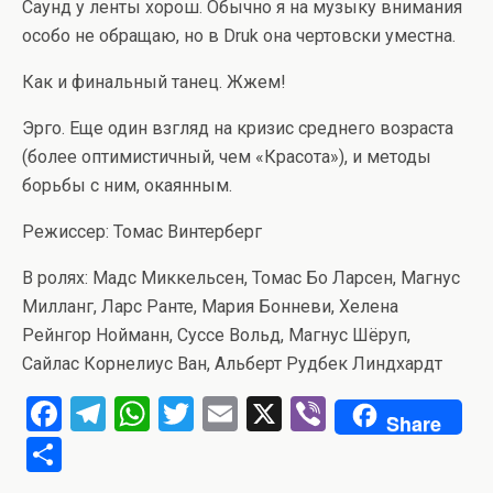
Саунд у ленты хорош. Обычно я на музыку внимания
особо не обращаю, но в Druk она чертовски уместна.
Как и финальный танец. Жжем!
Эрго. Еще один взгляд на кризис среднего возраста
(более оптимистичный, чем «Красота»), и методы
борьбы с ним, окаянным.
Режиссер: Томас Винтерберг
В ролях: Мадс Миккельсен, Томас Бо Ларсен, Магнус
Милланг, Ларс Ранте, Мария Бонневи, Хелена
Рейнгор Нойманн, Суссе Вольд, Магнус Шёруп,
Сайлас Корнелиус Ван, Альберт Рудбек Линдхардт
F
T
W
T
E
X
Vi
Share
a
el
h
wi
m
b
О
ce
e
at
tt
ail
er
т