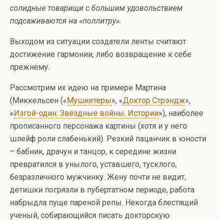
солидные товарищи с большим удовольствием
подсаживаются на «поллитру».
Выходом из ситуации создатели ленты считают
достижение гармонии, либо возвращение к себе
прежнему.
Рассмотрим их идею на примере Мартина
(Миккельсен («
Мушкетеры
», «
Доктор Стрэндж
»,
«
Изгой-один: Звёздные войны. Истории
»), наиболее
прописанного персонажа картины (хотя и у него
шлейф роли слабенький). Резкий пацанчик в юности
– бабник, драчун и танцор, к середине жизни
превратился в унылого, уставшего, тусклого,
безразличного мужчинку. Жену почти не видит,
детишки погрязли в пубертатном периоде, работа
набрыдла пуще пареной репы. Некогда блестящий
ученый, собирающийся писать докторскую