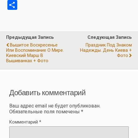
a
el
h
wi
m
b
О
ce
e
at
tt
ail
er
т
b
gr
s
er
п
o
a
A
р
Предыдущая Запись
Следующая Запись
o
m
p
а
Вышитое Воскресенье
Праздник Под Знаком
k
p
Или Воспоминание О Мире.
Надежды. День Киева +
в
Киевский Марш В
Фото
Вышиванках + Фото
и
ть
Добавить комментарий
Ваш адрес email не будет опубликован.
Обязательные поля помечены
*
Комментарий
*