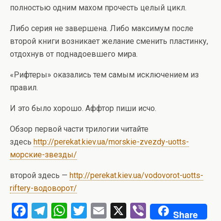
полностью одним махом прочесть целый цикл.
Либо серия не завершена. Либо максимум после
второй книги возникает желание сменить пластинку,
отдохнув от поднадоевшего мира.
«Рифтеры» оказались тем самым исключением из
правил.
И это было хорошо. Аффтор пиши исчо.
Обзор первой части трилогии читайте
здесь
http://perekat.kiev.ua/morskie-zvezdy-uotts-
морские-звезды/
второй здесь —
http://perekat.kiev.ua/vodovorot-uotts-
riftery-водоворот/
F
T
W
T
E
X
Vi
Share