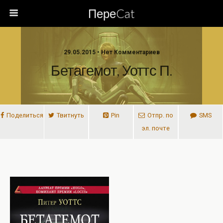
ПереCat
29.05.2015 • Нет Комментариев
Бетагемот, Уоттс П.
Поделиться
Твитнуть
Pin
Отпр. по
SMS
эл. почте