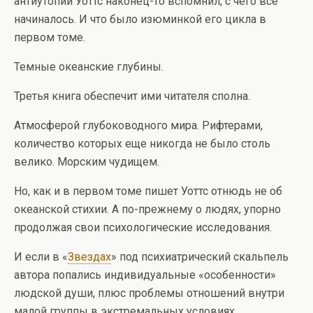
антиутопии Уоттс наконец-то вспомнил, с чего все
начиналось. И что было изюминкой его цикла в
первом томе.
Темные океанские глубины.
Третья книга обеспечит ими читателя сполна.
Атмосферой глубоководного мира. Рифтерами,
количество которых еще никогда не было столь
велико. Морским чудищем.
Но, как и в первом томе пишет Уоттс отнюдь не об
океанской стихии. А по-прежнему о людях, упорно
продолжая свои психологические исследования.
И если в «
Звездах
» под психиатрический скальпель
автора попались индивидуальные «особенности»
людской души, плюс проблемы отношений внутри
малой группы в экстремальных условиях.