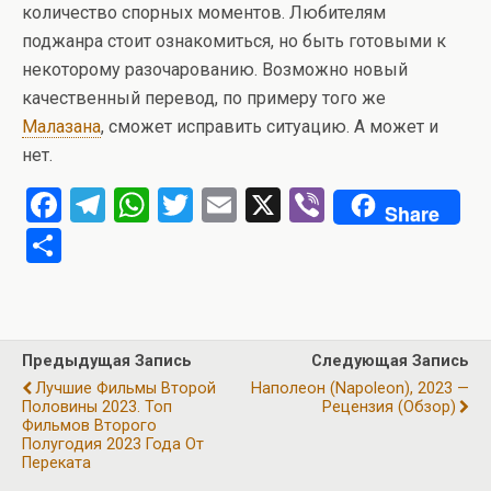
количество спорных моментов. Любителям
поджанра стоит ознакомиться, но быть готовыми к
некоторому разочарованию. Возможно новый
качественный перевод, по примеру того же
Малазана
, сможет исправить ситуацию. А может и
нет.
F
T
W
T
E
X
Vi
Share
a
el
h
wi
m
b
О
ce
e
at
tt
ail
er
т
b
gr
s
er
п
o
a
A
р
Предыдущая Запись
Следующая Запись
o
m
p
а
Лучшие Фильмы Второй
Наполеон (Napoleon), 2023 —
k
p
Половины 2023. Топ
Рецензия (обзор)
в
Фильмов Второго
Полугодия 2023 Года От
и
Переката
ть