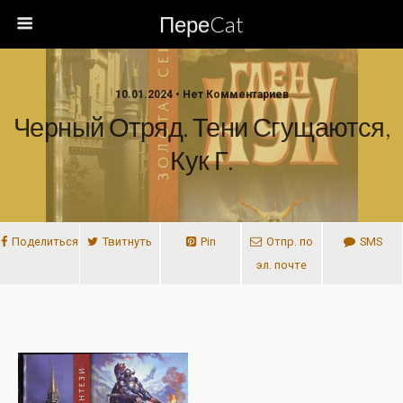
ПереCat
10.01.2024 • Нет Комментариев
Черный Отряд. Тени Сгущаются,
Кук Г.
Поделиться
Твитнуть
Pin
Отпр. по
SMS
эл. почте