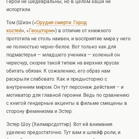
Герои не шедевральны, но в целом каши не
испортили.
Том (Шиэн («
Орудия смерти: Город
костей
», «
Геошторм
») в отличие от книжного
прототипа не столь наивен, и восприятие мира у него
не полностью черно-белое. Вот только как для
подмастерья — младшего ученика — холеный он
чересчур, скорее такой типаж на верхних ярусах
обитать обязан. К сожалению, его образ нам
раскрыли слабовато. Как и предысторию с
внутренним миром. Он тут персонаж действия – и
мотиватор для главной героини. Ведь по сравнению
с книгой гендерные акценты в фильме смещены в
сторону феминизма и Эстер.
Эстер Шоу (Хилмарсдоттир). Вот ей внимания
уделено предостаточно. Тут вам и шлейф роли, и