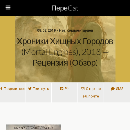
ПереCat
08.02.2019 • Нет Комментариев
Хроники Хищных Городов
(Mortal Engines), 2018 —
Рецензия (обзор)
Поделиться
Твитнуть
Pin
Отпр. по
SMS
эл. почте