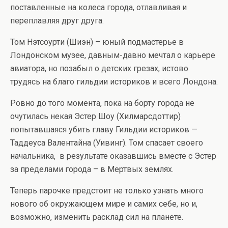
поставленные на колеса города, отлавливая и
переплавляя друг друга.
Том Нэтсоурти (Шиэн) – юный подмастерье в
Лондонском музее, давным-давно мечтал о карьере
авиатора, но позабыл о детских грезах, истово
трудясь на благо гильдии историков и всего Лондона.
Ровно до того момента, пока на борту города не
очутилась некая Эстер Шоу (Хилмарсдоттир)
попытавшаяся убить главу Гильдии историков —
Таддеуса Валентайна (Уивинг). Том спасает своего
начальника, в результате оказавшись вместе с Эстер
за пределами города – в Мертвых землях.
Теперь парочке предстоит не только узнать много
нового об окружающем мире и самих себе, но и,
возможно, изменить расклад сил на планете.