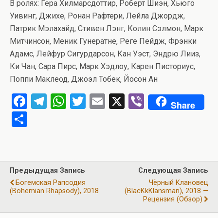
В ролях: Гера Хилмарсдоттир, Роберт Шиэн, Хьюго
Уивинг, Джихе, Ронан Рафтери, Лейла Джордж,
Патрик Мэлахайд, Стивен Лэнг, Колин Сэлмон, Марк
Митчинсон, Меник Гунератне, Реге Пейдж, Фрэнки
Адамс, Лейфур Сигурдарсон, Кан Уэст, Эндрю Лииз,
Ки Чан, Сара Пирс, Марк Хэдлоу, Карен Писториус,
Поппи Маклеод, Джоэл Тобек, Йосон Ан
F
T
W
T
E
X
Vi
Share
a
el
h
wi
m
b
О
ce
e
at
tt
ail
er
т
b
gr
s
er
п
o
a
A
р
Предыдущая Запись
Следующая Запись
o
m
p
а
Богемская Рапсодия
Чёрный Клановец
k
p
(Bohemian Rhapsody), 2018
(BlacKkKlansman), 2018 —
в
Рецензия (обзор)
и