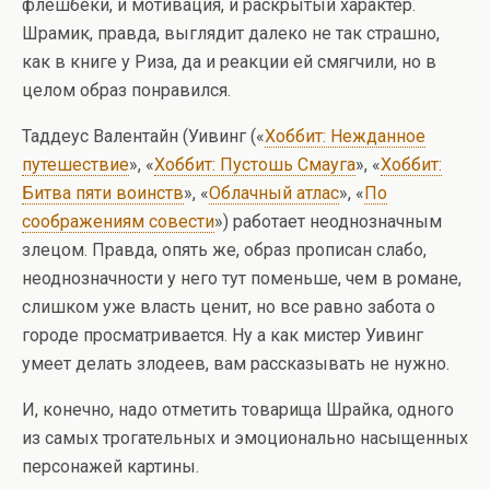
флешбеки, и мотивация, и раскрытый характер.
Шрамик, правда, выглядит далеко не так страшно,
как в книге у Риза, да и реакции ей смягчили, но в
целом образ понравился.
Таддеус Валентайн (Уивинг («
Хоббит: Нежданное
путешествие
», «
Хоббит: Пустошь Смауга
», «
Хоббит:
Битва пяти воинств
», «
Облачный атлас
», «
По
соображениям совести
») работает неоднозначным
злецом. Правда, опять же, образ прописан слабо,
неоднозначности у него тут поменьше, чем в романе,
слишком уже власть ценит, но все равно забота о
городе просматривается. Ну а как мистер Уивинг
умеет делать злодеев, вам рассказывать не нужно.
И, конечно, надо отметить товарища Шрайка, одного
из самых трогательных и эмоционально насыщенных
персонажей картины.