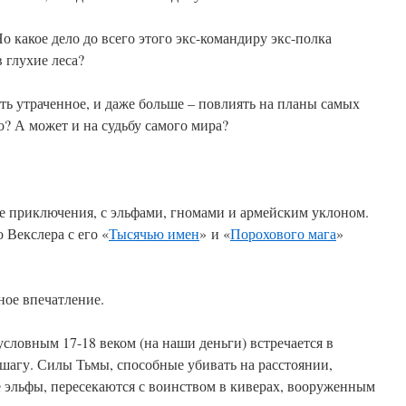
о какое дело до всего этого экс-командиру экс-полка
 глухие леса?
ь утраченное, и даже больше – повлиять на планы самых
о? А может и на судьбу самого мира?
е приключения, с эльфами, гномами и армейским уклоном.
Векслера с его «
Тысячью имен
» и «
Порохового мага
»
ное впечатление.
условным 17-18 веком (на наши деньги) встречается в
 шагу. Силы Тьмы, способные убивать на расстоянии,
эльфы, пересекаются с воинством в киверах, вооруженным