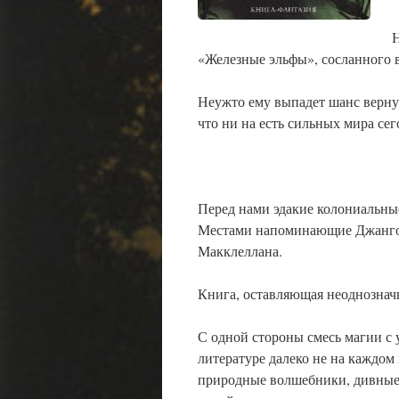
Н
«Железные эльфы», сосланного в
Неужто ему выпадет шанс вернут
что ни на есть сильных мира сег
Перед нами эдакие колониальны
Местами напоминающие Джанго 
Макклеллана.
Книга, оставляющая неоднознач
С одной стороны смесь магии с 
литературе далеко не на каждом
природные волшебники, дивные 