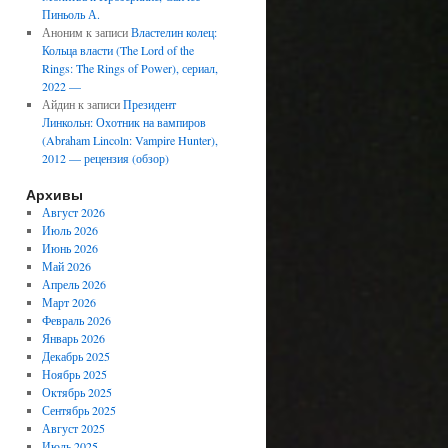
Пиньоль А.
Аноним
к записи
Властелин колец:
Кольца власти (The Lord of the
Rings: The Rings of Power), сериал,
2022 —
Айдин
к записи
Президент
Линкольн: Охотник на вампиров
(Abraham Lincoln: Vampire Hunter),
2012 — рецензия (обзор)
Архивы
Август 2026
Июль 2026
Июнь 2026
Май 2026
Апрель 2026
Март 2026
Февраль 2026
Январь 2026
Декабрь 2025
Ноябрь 2025
Октябрь 2025
Сентябрь 2025
Август 2025
Июль 2025