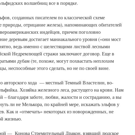
эльфидских волшебниц все в порядке.
ьфов, созданных писателем по классической схеме
е природы, отрицание железа), напоминающих обитателей
североамериканских индейцев, причем поголовно
ние деревьям достигает маниакального уровня («они мост
онятно, ведь именно с шелестящими листвой лесными
йской Недремлющей стражи заключают договор. Еще в
атьями дубам (те, похоже, могут похвастать неплохим
ы, неспособные этого сделать, но не по своей вине.
го авторского хода — местный Темный Властелин, во-
льфийка. Хозяйка железного леса, растущего на крови. Нам
ой – благодаря заботе, любви, жалости и состраданию, а вы
чуть ли не Мелькора, по крайней мере, искажать эльфов у
ев. Как и «отмечать» некоторых из новорожденных, не
ой жизнью.
ерой — Конова Стремительный Дракон, взявший людское