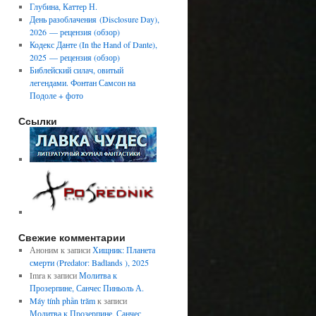
Глубина, Каттер Н.
День разоблачения (Disclosure Day),
2026 — рецензия (обзор)
Кодекс Данте (In the Hand of Dante),
2025 — рецензия (обзор)
Библейский силач, овитый
легендами. Фонтан Самсон на
Подоле + фото
Ссылки
Свежие комментарии
Аноним
к записи
Хищник: Планета
смерти (Predator: Badlands ), 2025
Imra
к записи
Молитва к
Прозерпине, Санчес Пиньоль А.
Máy tính phần trăm
к записи
Молитва к Прозерпине, Санчес