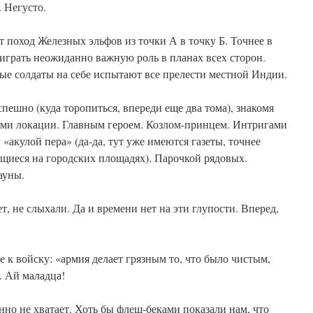
 Негусто.
 поход Железных эльфов из точки А в точку Б. Точнее в
играть неожиданно важную роль в планах всех сторон.
е солдаты на себе испытают все прелести местной Индии.
пешно (куда торопиться, впереди еще два тома), знакомя
ями локации. Главным героем. Козлом-принцем. Интригами
«акулой пера» (да-да, тут уже имеются газеты, точнее
щиеся на городских площадях). Парочкой рядовых.
ауны.
, не слыхали. Да и времени нет на эти глупости. Вперед,
 к войску: «армия делает грязным то, что было чистым,
. Ай маладца!
но не хватает. Хоть бы флеш-беками показали нам, что