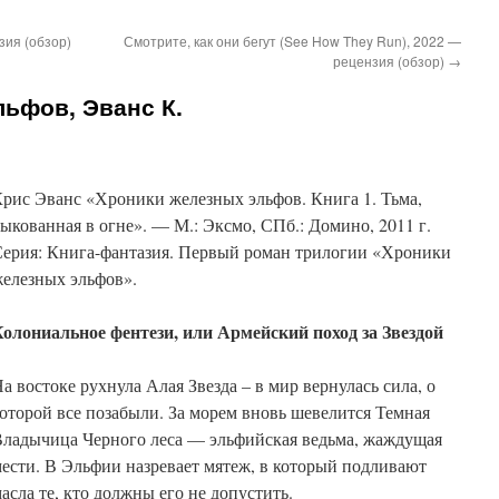
зия (обзор)
Смотрите, как они бегут (See How They Run), 2022 —
рецензия (обзор)
→
ьфов, Эванс К.
рис Эванс «Хроники железных эльфов. Книга 1. Тьма,
ыкованная в огне». — М.: Эксмо, СПб.: Домино, 2011 г.
ерия: Книга-фантазия. Первый роман трилогии «Хроники
елезных эльфов».
олониальное фентези, или Армейский поход за Звездой
а востоке рухнула Алая Звезда – в мир вернулась сила, о
оторой все позабыли. За морем вновь шевелится Темная
ладычица Черного леса — эльфийская ведьма, жаждущая
ести. В Эльфии назревает мятеж, в который подливают
асла те, кто должны его не допустить.