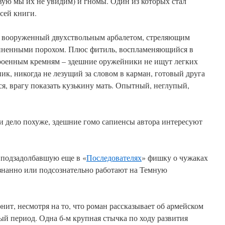
вую мы их не увидим) и гномы. Один из которых стал
сей книги.
вооруженный двухствольным арбалетом, стреляющим
иненными порохом. Плюс фитиль, воспламеняющийся в
троенным кремням – здешние оружейники не ищут легких
к, никогда не лезущий за словом в карман, готовый друга
ся, врагу показать кузькину мать. Опытный, неглупый,
и дело похуже, здешние гомо сапиенсы автора интересуют
 подзадолбавшую еще в «
Последователях
» фишку о чужаках
ознанно или подсознательно работают на Темную
ит, несмотря на то, что роман рассказывает об армейском
й период. Одна б-м крупная стычка по ходу развития