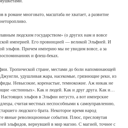
 мушкетами.
в романе многовато, масштаба не хватает, а развитие
 неторопливо.
главным людским государством» (о других нам и вовсе
йской империей. Его провинцией — великой Эльфией. И
ой эльфов. Причем империю мы не увидим вовсе, а за
воспоминаниях и флеш-беках.
фии. Тропической стране, местами до боли напоминающей
 Джунгли, удушливая жара, насекомые, грязнющие реки, из
ьфиды. Невысокие, коренастые, темнокожие. Аж никак не
ие «истинных». Как и людей. Как и друг друга. Как и…
 Настоящих эльфов в Эльфии негусто, а вот имперские
подлецы, считая местных неспособными к самоуправлению,
таршего людского брата. Некоторое время народ
оге явные революционные события. Плюс, пресловутая
ией эльфидов, вернувшей в мир магию. С магией, точнее с