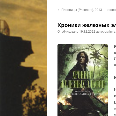
←
Пленницы (Prisoners), 2013 — рецен
Хроники железных эл
Опубликовано
19.12.2022
автором
Imra
К
в
С
ж
К
Н
к
В
м
м