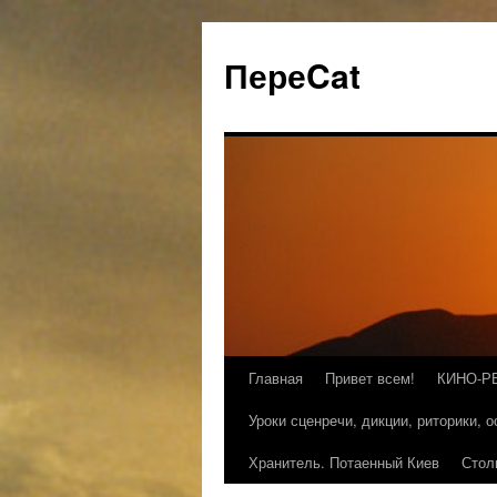
ПереCat
Главная
Привет всем!
КИНО-Р
Уроки сценречи, дикции, риторики, 
Хранитель. Потаенный Киев
Стол