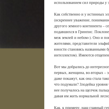
использованием сил природы у 
Как собственно и у истинных эл
(искреннее уважение, понимани
другого земного континента – 
подавшихся в Гринпис. Поклоне
меж землей и небом»). Оно и п
жителями, представители эльфи
юности становясь названными бр
интеллектом). Имеются отщепенц
Вот мы добрались до интересно
первых, женщина, во-вторых – э
даже покажут, как она стала так
что подумали? Злодейка уровня 
нее получалось на щелчок пальц
давая им жить нормальной лесн
Как, к примеру, наш главный г