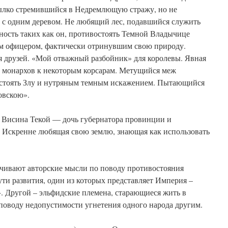
лко стремившийся в Недремлющую стражу, но не
 с одним деревом. Не любящий лес, подавшийся служить
ность таких как он, противостоять Темной Владычице
м офицером, фактически отринувшим свою природу.
 друзей. «Мой отважный разбойник» для королевы. Явная
 монархов к некоторым корсарам. Метущийся меж
стоять Злу и нутряным темным искажением. Пытающийся
овскою».
т Висина Текой — дочь губернатора провинции и
 Искренне любящая свою землю, знающая как использовать
учивают авторские мысли по поводу противостояния
ути развития, один из которых представляет Империя –
. Другой – эльфидские племена, старающиеся жить в
поводу недопустимости угнетения одного народа другим.