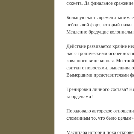
сюжета. Да финальное сражение.
Большую часть времени занимает
небольшой форт, который начал 
Медленно бредущие колониальны
Действие развивается крайне нес
нас с тропическими особенност
коварного вице-короля. Местной 
свитки с новостями, вывешиваю
Вымершими представителями ф
Тренировки личного состава? Нет
за орденами!
Порадовало авторское отношение
сломанным то, что было целым»
Масштаба истории пока откровен