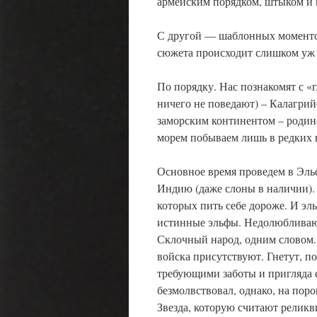
армейским порядком, штыком и
С другой — шаблонных моментов 
сюжета происходит слишком уж
По порядку. Нас познакомят с «
ничего не поведают) – Калагри
заморским континентом – родин
морем побываем лишь в редких 
Основное время проведем в Эль
Индию (даже слоны в наличии).
которых пить себе дороже. И эл
истинные эльфы. Недолюбливающ
Склочный народ, одним словом.
войска присутствуют. Гнетут, 
требующими заботы и пригляда с
безмолвствовал, однако, на пор
Звезда, которую считают реликв