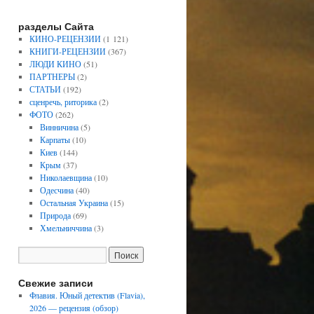
разделы Сайта
КИНО-РЕЦЕНЗИИ
(1 121)
КНИГИ-РЕЦЕНЗИИ
(367)
ЛЮДИ КИНО
(51)
ПАРТНЕРЫ
(2)
СТАТЬИ
(192)
сценречь, риторика
(2)
ФОТО
(262)
Винничина
(5)
Карпаты
(10)
Киев
(144)
Крым
(37)
Николаевщина
(10)
Одесчина
(40)
Остальная Украина
(15)
Природа
(69)
Хмельниччина
(3)
Свежие записи
Флавия. Юный детектив (Flavia),
2026 — рецензия (обзор)