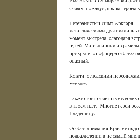
Имеются в этом мире орки (вжи
самым, пожалуй, ярким героем в
Ветеранистый Йимт Аркгорн — 
металлическими дротиками нач
момент выстрела, благодаря вс
путей. Матершинник и крамольни
прикрыть, от офицера отбрехать
опасный.
Кстати, с людскими персонажам
меньше.
Также стоит отметить несколько
в твоем тылу. Многие герои ос
Владычицу.
Особой динамики Крис не подгон
подразделении в не самый мирны