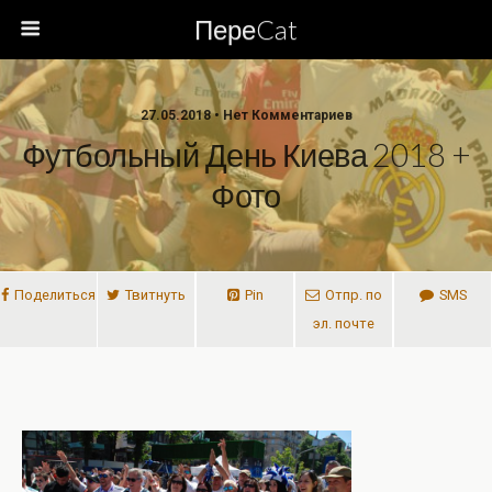
ПереCat
27.05.2018 • Нет Комментариев
Футбольный День Киева 2018 +
Фото
Поделиться
Твитнуть
Pin
Отпр. по
SMS
эл. почте