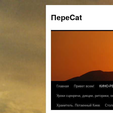
ПереCat
Главная
Привет всем!
КИНО-Р
Уроки сценречи, дикции, риторики, 
Хранитель. Потаенный Киев
Стол