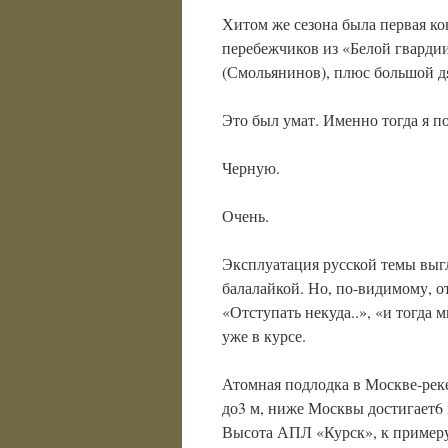
Хитом же сезона была первая ко
перебежчиков из «Белой гварди
(Смольянинов), плюс большой д
Это был умат. Именно тогда я п
Черную.
Очень.
Эксплуатация русской темы выгл
балалайкой. Но, по-видимому, о
«Отступать некуда..», «и тогд
уже в курсе.
Атомная подлодка в Москве-реке
до3 м, ниже Москвы достигает6 
Высота АПЛ «Курск», к примеру