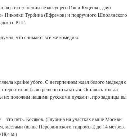
нная в исполнении вездесущего Гоши Куценко, двух
и» Николки Турбина (Ефремов) и подручного Шполянского
ядька с РПГ.
одумал, что снимают все же комедию.
ядела крайне убого. С нетерпением ждал белого медведя с
т стереотипов было решено отказаться. Осталось только
а мы их положим нашими русскими пулями», про задницы вы
 – это пять. Косяков. (Глубина на участках выше Москвы
м, местами (выше Перервинского гидроузла) до 14 метров.
18,4 м.)