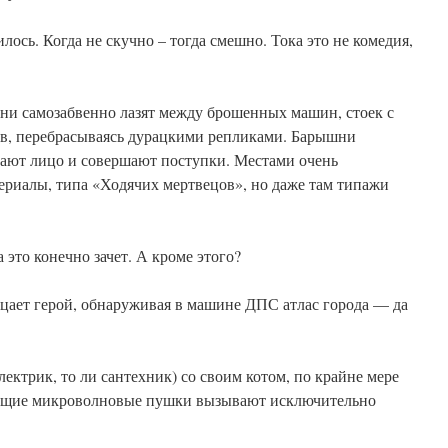
ось. Когда не скучно – тогда смешно. Тока это не комедия,
Они самозабвенно лазят между брошенных машин, стоек с
в, перебрасываясь дурацкими репликами. Барышни
лают лицо и совершают поступки. Местами очень
риалы, типа «Ходячих мертвецов», но даже там типажи
это конечно зачет. А кроме этого?
ицает герой, обнаруживая в машине ДПС атлас города — да
электрик, то ли сантехник) со своим котом, по крайне мере
ляющие микроволновые пушки вызывают исключительно