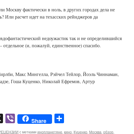
ли Москву фактически в ноль, в других городах дела не
ь? Или расчет идет на техасских рейнджеров да
вдофантастический недоужастик так и не определившийся
– отдельное (и, пожалуй, единственное) спасибо.
ирлби, Макс Мингелла, Рэйчел Тейлор, Йоэль Чиннаман,
тадзе, Гоша Куценко, Николай Ефремов, Артур
pp
er
mail
X
Viber
Отправить
Share
РЕЦЕНЗИИ
с метками
инопланетяне
,
кино
,
Куценко
,
Москва
,
обзор
,