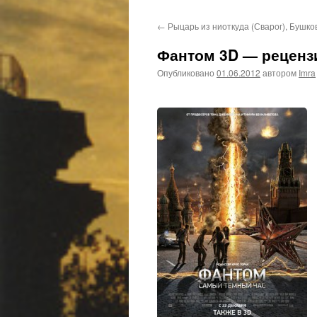
←
Рыцарь из ниоткуда (Сварог), Бушков
Фантом 3D — рецензи
Опубликовано
01.06.2012
автором
Imra