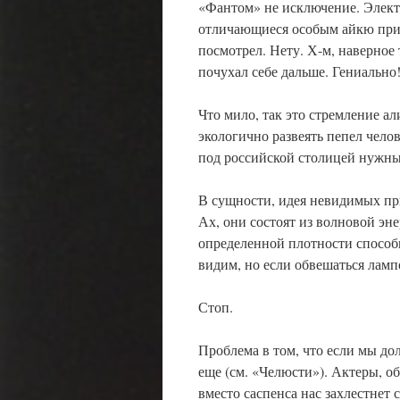
«Фантом» не исключение. Элект
отличающиеся особым айкю приш
посмотрел. Нету. Х-м, наверное
почухал себе дальше. Гениально
Что мило, так это стремление а
экологично развеять пепел чело
под российской столицей нужны
В сущности, идея невидимых пр
Ах, они состоят из волновой эне
определенной плотности способн
видим, но если обвешаться лампо
Стоп.
Проблема в том, что если мы дол
еще (см. «Челюсти»). Актеры, об
вместо саспенса нас захлестнет с