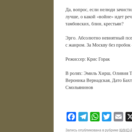
Да, вопрос, если нелюди зачисти
лучше, о какой «войне» идет реч
тамбовских, блин, крестьян?
Эрго. Абсолютно невнятный псе
с жанром. За Москву без пробок 
Режиссер: Крис Горак
В ролях: Эмиль Хирш, Оливия Т
Вероника Вернадская, Дато Бах
Смольянинов
Facebook
Telegram
WhatsA
Twitt
E
Запись опубликована в рубрике
КИНО-