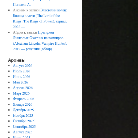
Пиньоль А.
Аноним
к записи
Властелин колец:
Кольца власти (The Lord of the
Rings: The Rings of Power), сериал,
2022 —
Айдин
к записи
Президент
Линкольн: Охотник на вампиров
(Abraham Lincoln: Vampire Hunter),
2012 — рецензия (обзор)
Архивы
Август 2026
Июль 2026
Июнь 2026
Май 2026
Апрель 2026
Март 2026
Февраль 2026
Январь 2026
Декабрь 2025
Ноябрь 2025
Октябрь 2025
Сентябрь 2025
Август 2025
Июль 2025