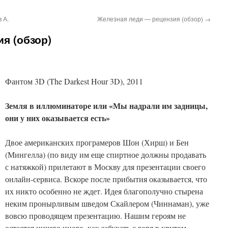
 А.
Железная леди — рецензия (обзор)
→
я (обзор)
Фантом 3D (The Darkest Hour 3D), 2011
Земля в иллюминаторе или «Мы надрали им задницы,
они у них оказывается есть»
Двое американских програмеров Шон (Хирш) и Бен
(Мингелла) (по виду им еще спиртное должны продавать
с натяжкой) прилетают в Москву для презентации своего
онлайн-сервиса. Вскоре после прибытия оказывается, что
их никто особенно не ждет. Идея благополучно стырена
неким пронырливым шведом Скайлером (Чиннаман), уже
вовсю проводящем презентацию. Нашим героям не
остается ничего иного, как забухать с горя в крутом