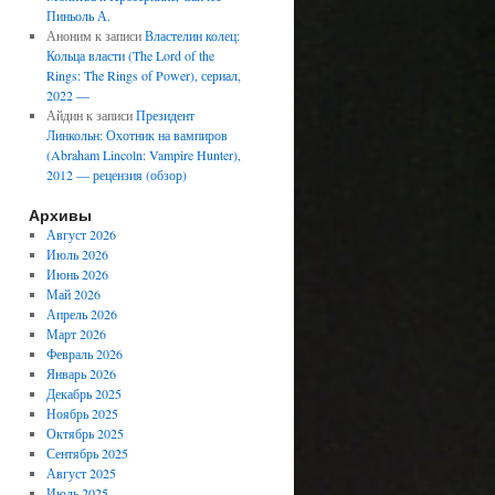
Пиньоль А.
Аноним
к записи
Властелин колец:
Кольца власти (The Lord of the
Rings: The Rings of Power), сериал,
2022 —
Айдин
к записи
Президент
Линкольн: Охотник на вампиров
(Abraham Lincoln: Vampire Hunter),
2012 — рецензия (обзор)
Архивы
Август 2026
Июль 2026
Июнь 2026
Май 2026
Апрель 2026
Март 2026
Февраль 2026
Январь 2026
Декабрь 2025
Ноябрь 2025
Октябрь 2025
Сентябрь 2025
Август 2025
Июль 2025