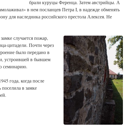
брали куруцы Ференца. Затем австрийцы. А
замолаживал» в нем посланцев Петра I, в надежде обменять
ону для наследника российского престола Алексея. Не
 замке случается пожар,
ца-цитадели. Почти через
троение было передано в
ии, устроившей в бывшем
ю семинарию.
45 года, когда после
ь поселила в замке
ей.