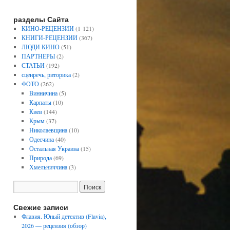
разделы Сайта
КИНО-РЕЦЕНЗИИ
(1 121)
КНИГИ-РЕЦЕНЗИИ
(367)
ЛЮДИ КИНО
(51)
ПАРТНЕРЫ
(2)
СТАТЬИ
(192)
сценречь, риторика
(2)
ФОТО
(262)
Винничина
(5)
Карпаты
(10)
Киев
(144)
Крым
(37)
Николаевщина
(10)
Одесчина
(40)
Остальная Украина
(15)
Природа
(69)
Хмельниччина
(3)
Свежие записи
Флавия. Юный детектив (Flavia),
2026 — рецензия (обзор)