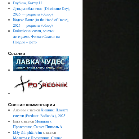
Глубина, Каттер Н.
День разоблачения (Disclosure Day),
2026 — рецензия (обзор)
Кодекс Данте (In the Hand of Dante),
2025 — рецензия (обзор)
Библейский силач, овитый
легендами. Фонтан Самсон на
Подоле + фото
Ссылки
Свежие комментарии
Аноним
к записи
Хищник: Планета
смерти (Predator: Badlands ), 2025
Imra
к записи
Молитва к
Прозерпине, Санчес Пиньоль А.
Máy tính phần trăm
к записи
Молитва к Прозерпине, Санчес