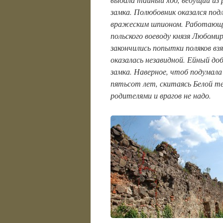
замка. Полюбовник оказался под
вражеским шпионом. Работающ
польского воеводу князя Любомир
закончились попытки поляков вз
оказалась незавидной. Ейный до
замка. Наверное, чтоб подумала
пятьсот лет, скитаясь Белой т
родителями и врагов не надо.