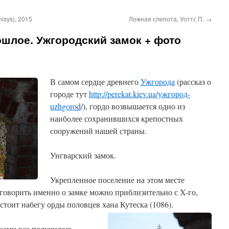
isys), 2015
Ложная слепота, Уоттс П.
→
шлое. Ужгородский замок + фото
В самом сердце древнего
Ужгорода
(рассказ о
городе тут
http://perekat.kiev.ua/ужгород-
uzhgorod
/), гордо возвышается одно из
наиболее сохранившихся крепостных
сооружений нашей страны.
Унгварский замок.
Укрепленное поселение на этом месте
о говорить именно о замке можно приблизительно с X-го,
стоит набегу орды половцев хана Кутеска (1086).
ками все получилось