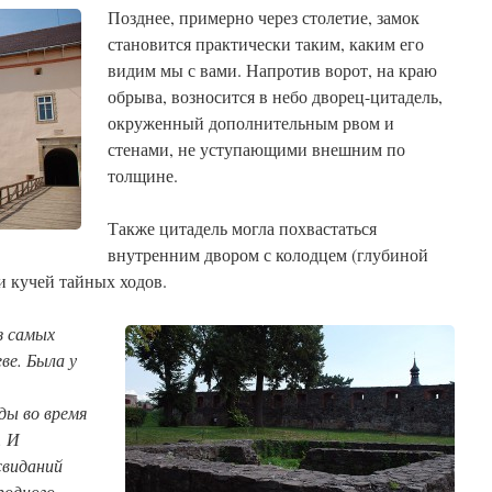
Позднее, примерно через столетие, замок
становится практически таким, каким его
видим мы с вами. Напротив ворот, на краю
обрыва, возносится в небо дворец-цитадель,
окруженный дополнительным рвом и
стенами, не уступающими внешним по
толщине.
Также цитадель могла похвастаться
внутренним двором с колодцем (глубиной
и кучей тайных ходов.
з самых
ве. Была у
ды во время
. И
свиданий
родного