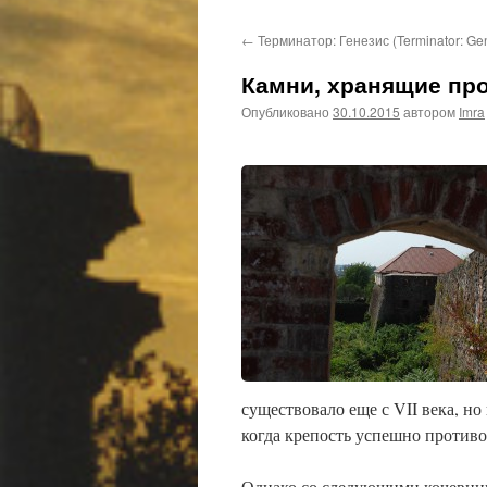
←
Терминатор: Генезис (Terminator: Gen
Камни, хранящие про
Опубликовано
30.10.2015
автором
Imra
существовало еще с VII века, н
когда крепость успешно противо
Однако со следующими кочевни