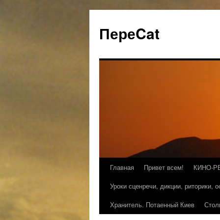
ПереCat
Главная
Привет всем!
КИНО-Р
Уроки сценречи, дикции, риторики, 
Хранитель. Потаенный Киев
Стол