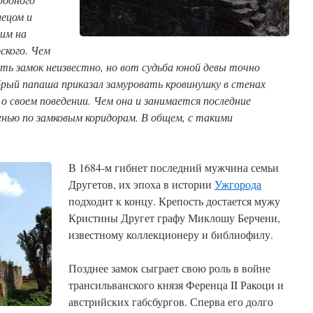
лецом и
им на
ского. Чем
ять замок неизвестно, но вот судьба юной девы точно
брый папаша приказал замуровать кровинушку в стенах
 о своем поведении. Чем она и занимается последние
енью по замковым коридорам. В общем, с такими
В 1684-м гибнет последний мужчина семьи
Другетов, их эпоха в истории
Ужгорода
подходит к концу. Крепость достается мужу
Кристины Другет графу Миклошу Берчени,
известному коллекционеру и библиофилу.
Позднее замок сыграет свою роль в войне
трансильванского князя Ференца II Ракоци и
австрийских габсбургов. Сперва его долго