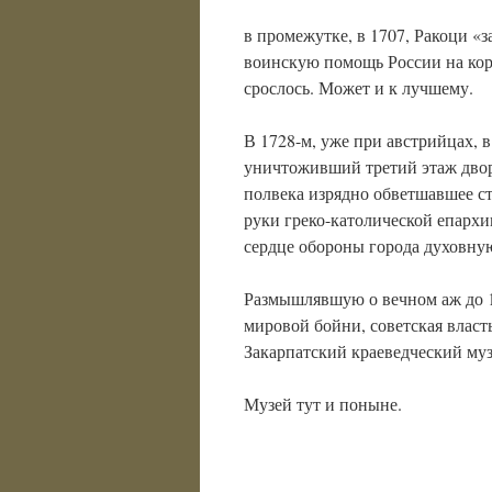
в промежутке, в 1707, Ракоци «
воинскую помощь России на кор
срослось. Может и к лучшему.
В 1728-м, уже при австрийцах, в
уничтоживший третий этаж двор
полвека изрядно обветшавшее с
руки греко-католической епарх
сердце обороны города духовну
Размышлявшую о вечном аж до 19
мировой бойни, советская власт
Закарпатский краеведческий муз
Музей тут и поныне.