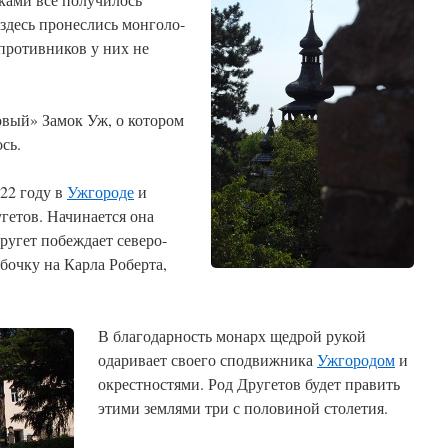
 здесь пронеслись монголо-
противников у них не
овый» Замок Уж, о котором
сь.
322 году в
Ужгороде
и
угетов. Начинается она
ругет побеждает северо-
бочку на Карла Роберта,
В благодарность монарх щедрой рукой
одаривает своего сподвижника
Ужгородом
и
окрестностями. Род Другетов будет править
этими землями три с половиной столетия.