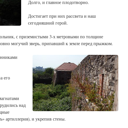
Долго, и главное плодотворно.
Достигает при них рассвета и наш
сегодняшний герой.
ольник, с приземистыми 3-х метровыми по толщине
ловно могучий зверь, припавший к земле перед прыжком.
енниками
а его
магнатами
рудились над
ощные
ь» артиллерия), и укрепив стены.