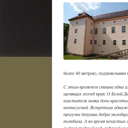
более 40 метров), подземельями 
С этим временем связана одна и
щемящих легенд края. О Белой Де
властителя замка дочь красоты
неописуемой. Встретила однаж
прогулки девушка добра молодца
полюбила. А во время нечастых 
выдала тайный ход, ведущий из 