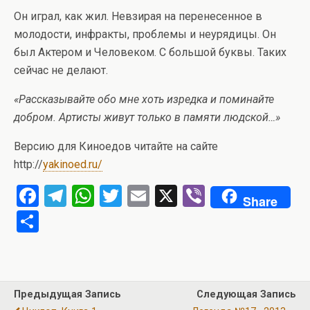
Он играл, как жил. Невзирая на перенесенное в
молодости, инфракты, проблемы и неурядицы. Он
был Актером и Человеком. С большой буквы. Таких
сейчас не делают.
«Рассказывайте обо мне хоть изредка и поминайте
добром. Артисты живут только в памяти людской…»
Версию для Киноедов читайте на сайте
http://
yakinoed.ru/
F
T
W
T
E
X
Vi
Share
a
el
h
wi
m
b
О
ce
e
at
tt
ail
er
т
b
gr
s
er
п
o
a
A
р
Предыдущая Запись
Следующая Запись
o
m
p
а