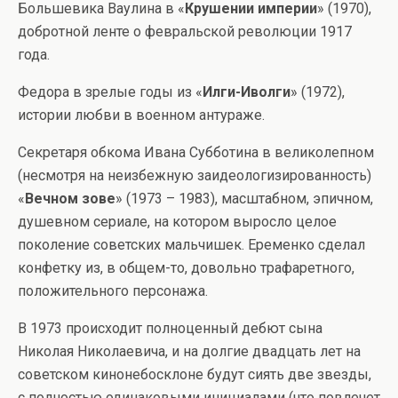
Большевика Ваулина в «
Крушении империи
» (1970),
добротной ленте о февральской революции 1917
года.
Федора в зрелые годы из «
Илги-Иволги
» (1972),
истории любви в военном антураже.
Секретаря обкома Ивана Субботина в великолепном
(несмотря на неизбежную заидеологизированность)
«
Вечном зове
» (1973 – 1983), масштабном, эпичном,
душевном сериале, на котором выросло целое
поколение советских мальчишек. Еременко сделал
конфетку из, в общем-то, довольно трафаретного,
положительного персонажа.
В 1973 происходит полноценный дебют сына
Николая Николаевича, и на долгие двадцать лет на
советском кинонебосклоне будут сиять две звезды,
с полностью одинаковыми инициалами (что повлечет