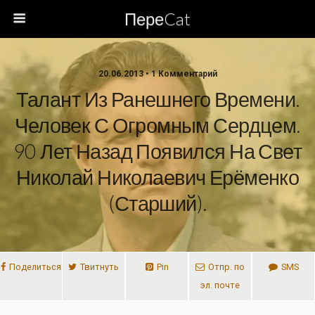
ПереCat
20.06.2013 • 1 Комментарий
Талант Из Ранешнего Времени.
Человек С Огромным Сердцем.
90 Лет Назад Появился На Свет
Николай Николаевич Ерёменко
(старший).
Поделиться
Твитнуть
Pin
Отпр. по
SMS
эл. почте