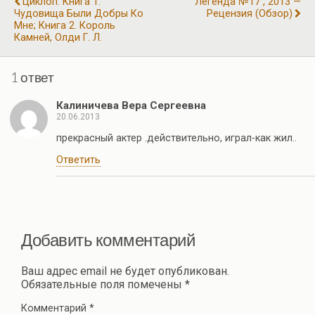
Циклоп. Книга 1.
Легенда №17 , 2013 —
k
p
Чудовища Были Добры Ко
Рецензия (обзор)
в
Мне; Книга 2. Король
Камней, Олди Г. Л.
и
ть
1 ответ
Калиничева Вера Сергеевна
20.06.2013
прекрасный актер .действительно, играл-как жил..
Ответить
Добавить комментарий
Ваш адрес email не будет опубликован.
Обязательные поля помечены
*
Комментарий
*