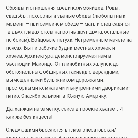
Обряды и отношения среди колумбийцев. Роды,
свадьбы, похороны и званые обеды (любопытный
момент — при семейном обеде – мать и отец садятся
в двух главах стола напротив друг друга, остальные
по бокам). Бойцовые петухи. Непременные мачете на
поясах. Быт и рабочие будни местных хозяек и
хозяев. Архитектура, демонстрируемая нам в
эволюции Макондо. От глинобитных халупок до
обстоятельных, обширных гасиенд с верандами,
вымощенными булыжником дорожками,
просторными комнатами и внутренними двориками-
патио. Спасибо за визит в Южную Америку.
Да, ханжам на заметку: секса в проекте хватает. И
как же без инцеста!
Следующими бросаются в глаза операторская/
монтажерская работа. Запоминающиеся монтажные