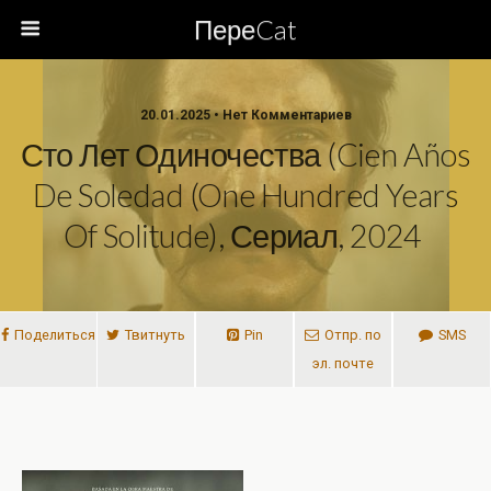
ПереCat
20.01.2025 • Нет Комментариев
Сто Лет Одиночества (Cien Años
De Soledad (One Hundred Years
Of Solitude), Сериал, 2024
Поделиться
Твитнуть
Pin
Отпр. по
SMS
эл. почте