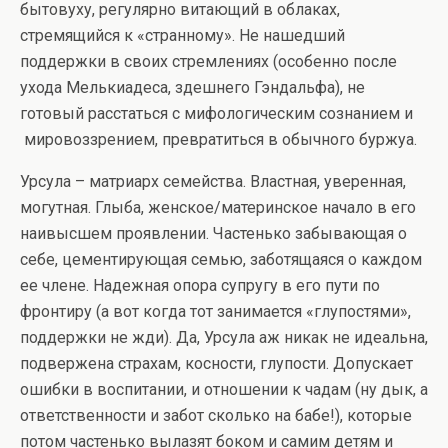
бытовуху, регулярно витающий в облаках,
стремящийся к «странному». Не нашедший
поддержки в своих стремлениях (особенно после
ухода Мелькиадеса, здешнего Гэндальфа), не
готовый расстаться с мифологическим сознанием и
мировоззрением, превратиться в обычного буржуа.
Урсула – матриарх семейства. Властная, уверенная,
могутная. Глыба, женское/материнское начало в его
наивысшем проявлении. Частенько забывающая о
себе, цементирующая семью, заботящаяся о каждом
ее члене. Надежная опора супругу в его пути по
фронтиру (а вот когда тот занимается «глупостями»,
поддержки не жди). Да, Урсула аж никак не идеальна,
подвержена страхам, косности, глупости. Допускает
ошибки в воспитании, и отношении к чадам (ну дык, а
ответственности и забот сколько на бабе!), которые
потом частенько вылазят боком и самим детям и