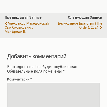
т
b
gr
s
er
п
o
a
A
р
Предыдущая Запись
Следующая Запись
o
m
p
а
Александр Македонский.
Безмолвное Братство (The
k
p
Сын Сновидения,
Order), 2024
в
Манфреди В.
и
ть
Добавить комментарий
Ваш адрес email не будет опубликован.
Обязательные поля помечены
*
Комментарий
*