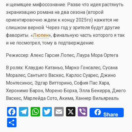
и щемящее мифосознание. Разве что идея растянуть
экранизацию романа на два сезона (второй
ориентировочно ждем к концу 2025го) кажется не
слишком верной. Через год у зрителя будут другие
фавориты. «
Люпен
», финальную часть которого я так
и не посмотрел, тому в подтверждение.
Режиссер: Алекс Гарсия Лопес, Лаура Мора Ортега
В ролях: Клаудио Катаньо, Марко Гонсалес, Сусана
Моралес, Сантьяго Васкес, Карлос Суарес, Джино
Монтесинос, Эдгар Витторино, София Пас Хара,
Херонимо Барон, Морено Борха, Элла Бекерра, Диего
Васкес, Марлейда Сото, Акима, Ханнер Вильяреаль
F
T
W
T
E
X
Vi
Share
a
el
h
wi
m
b
О
ce
e
at
tt
ail
er