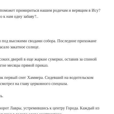
то поможет примириться нашим родичам и верящим в Ису?
 к нам одну забаву?..
и под высокими сводами собора. Последние прихожане
асало закатное солнце.
оких дверей в еще жаркие сумерки, оставив за спиной
лгие месяцы прямой приказ.
как первый снег Хаммера. Сидевший на водительском
мотрел на главу церковного спецназа.
ь.
ворот Лавры, устремившись к центру Города. Каждый из
лышал в голове слова инструктажа.