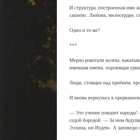
И структура, построенная ими ж
сапиенс. Любовь, милосердие, с
Одно и то же?
***
Мерно рокотали волны, накатыва
имевшая имени, норовящая урва
Люди, стоящие над прибоем, пр
И вновь вернулись к прерванном
— Это учение покорит народы!
седой бородой. — За ним будуще
Эллина, ни Иудея». А заповеди