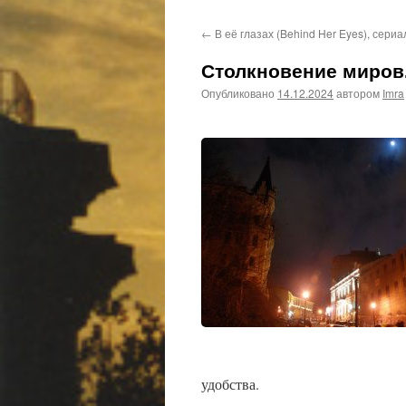
←
В её глазах (Behind Her Eyes), сериа
Столкновение миров.
Опубликовано
14.12.2024
автором
Imra
удобства.