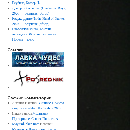
Глубина, Каттер Н.
День разоблачения (Disclosure Day),
2026 — рецензия (обзор)
Кодекс Данте (In the Hand of Dante),
2025 — рецензия (обзор)
Библейский силач, овитый
легендами. Фонтан Самсон на
Подоле + фото
Ссылки
Свежие комментарии
Аноним
к записи
Хищник: Планета
смерти (Predator: Badlands ), 2025
Imra
к записи
Молитва к
Прозерпине, Санчес Пиньоль А.
Máy tính phần trăm
к записи
Молитва к Прозерпине, Санчес