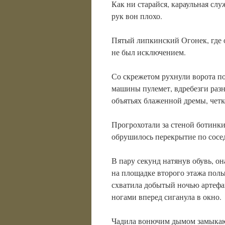
Как ни старайся, караульная слу
рук вон плохо.
Пятый липкинский Огонек, где 
не был исключением.
Со скрежетом рухнули ворота п
машины пулемет, вдребезги разн
объятьях блаженной дремы, четко
Прогрохотали за стеной ботинки
обрушилось перекрытие по сосед
В пару секунд натянув обувь, он
на площадке второго этажа полы
схватила добытый ночью артефак
ногами вперед сиганула в окно.
Чадила вонючим дымом замыкающ