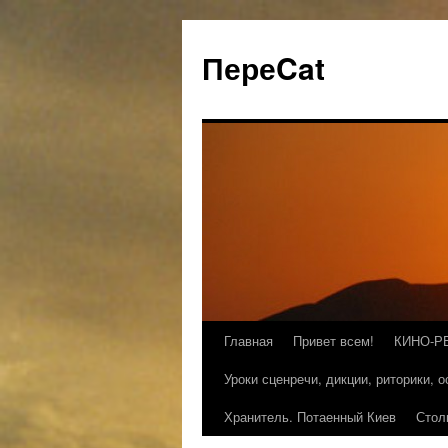
ПереCat
Главная
Привет всем!
КИНО-Р
Уроки сценречи, дикции, риторики, 
Хранитель. Потаенный Киев
Стол