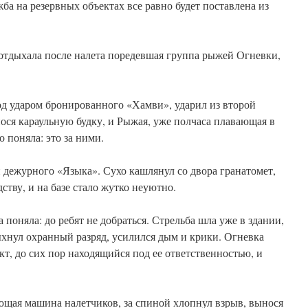
жба на резервных объектах все равно будет поставлена из
отдыхала после налета поредевшая группа рыжей Огневки,
од ударом бронированного «Хамви», ударил из второй
ося караульную будку, и Рыжая, уже полчаса плавающая в
 поняла: это за ними.
 дежурного «Языка». Сухо кашлянул со двора гранатомет,
ству, и на базе стало жутко неуютно.
а поняла: до ребят не добраться. Стрельба шла уже в здании,
хнул охранный разряд, усилился дым и крики. Огневка
т, до сих пор находящийся под ее ответственностью, и
ая машина налетчиков, за спиной хлопнул взрыв, вынося