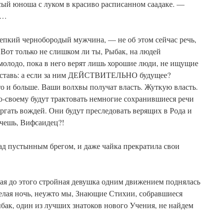
сый юноша с луком в красиво расписанном саадаке. —
и…
епкий чернобородый мужчина, — не об этом сейчас речь,
 Вот только не слишком ли ты, Рыбак, на людей
молодо, пока в него верят лишь хорошие люди, не ищущие
едставь: а если за ним ДЕЙСТВИТЕЛЬНО будущее?
о и больше. Ваши волхвы получат власть. Жуткую власть.
о-своему будут трактовать немногие сохранившиеся речи
ргать вождей. Они будут преследовать верящих в Рода и
очешь, Вифсаидец?!
ад пустынным брегом, и даже чайка прекратила свои
ая до этого стройная девушка одним движением поднялась
целая ночь, неужто мы, Знающие Стихии, собравшиеся
ыбак, один из лучших знатоков нового Учения, не найдем