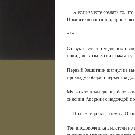
— А если вместе создать то, ч
Помните византийца, привезшего
***
Отзвуки вечерни медленно таял
покидали храм. За витражами уг
Первый Защитник шагнул из выс
прохладу собора и первый за до
Мягко хлопнула дверца белого 
сидении Аверкий с надеждой пос
— Подымай ребят, идем на Огон
Три внедорожника вылетели из 
сидящих в машинах до сих пор с