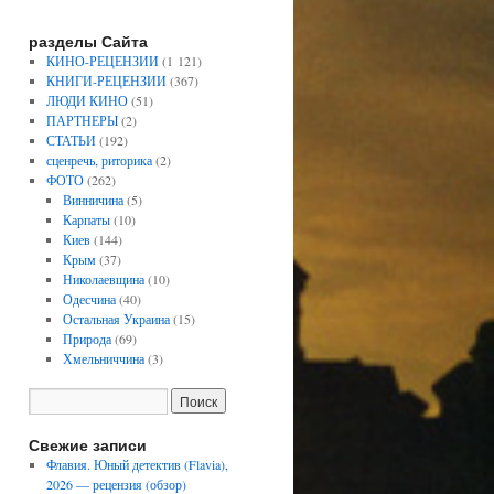
разделы Сайта
КИНО-РЕЦЕНЗИИ
(1 121)
КНИГИ-РЕЦЕНЗИИ
(367)
ЛЮДИ КИНО
(51)
ПАРТНЕРЫ
(2)
СТАТЬИ
(192)
сценречь, риторика
(2)
ФОТО
(262)
Винничина
(5)
Карпаты
(10)
Киев
(144)
Крым
(37)
Николаевщина
(10)
Одесчина
(40)
Остальная Украина
(15)
Природа
(69)
Хмельниччина
(3)
Свежие записи
Флавия. Юный детектив (Flavia),
2026 — рецензия (обзор)