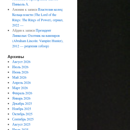
Пиньоль А.
Аноним
к записи
Властелин колец:
Кольца власти (The Lord of the
Rings: The Rings of Power), сериал,
2022 —
Айдин
к записи
Президент
Линкольн: Охотник на вампиров
(Abraham Lincoln: Vampire Hunter),
2012 — рецензия (обзор)
Архивы
Август 2026
Июль 2026
Июнь 2026
Май 2026
Апрель 2026
Март 2026
Февраль 2026
Январь 2026
Декабрь 2025
Ноябрь 2025
Октябрь 2025
Сентябрь 2025
Август 2025
Июль 2025