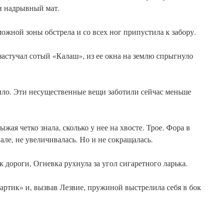
и надрывный мат.
ожной зоны обстрела и со всех ног припустила к забору.
застучал сотый «Калаш», из ее окна на землю спрыгнуло
было. Эти несущественные вещи заботили сейчас меньше
ыжая четко знала, сколько у нее на хвосте. Трое. Фора в
але, не увеличивалась. Но и не сокращалась.
 дороги, Огневка рухнула за угол сигаретного ларька.
ртик» и, вызвав Лезвие, пружиной выстрелила себя в бок