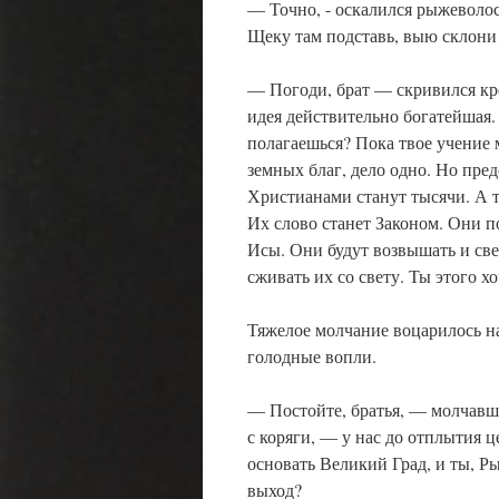
— Точно, ­- оскалился рыжеволо
Щеку там подставь, выю склон
— Погоди, брат — скривился кр
идея действительно богатейшая.
полагаешься? Пока твое учение 
земных благ, дело одно. Но пр
Христианами станут тысячи. А т
Их слово станет Законом. Они п
Исы. Они будут возвышать и све
сживать их со свету. Ты этого х
Тяжелое молчание воцарилось н
голодные вопли.
— Постойте, братья, — молчавш
с коряги, — у нас до отплытия 
основать Великий Град, и ты, Р
выход?