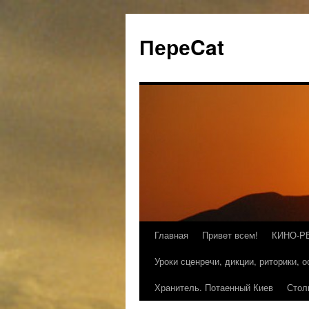
ПереCat
Главная
Привет всем!
КИНО-Р
Уроки сценречи, дикции, риторики, 
Хранитель. Потаенный Киев
Стол