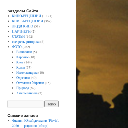
разделы Сайта
КИНО-РЕЦЕНЗИИ
(1 121)
КНИГИ-РЕЦЕНЗИИ
(367)
ЛЮДИ КИНО
(51)
ПАРТНЕРЫ
(2)
СТАТЬИ
(192)
сценречь, риторика
(2)
ФОТО
(262)
Винничина
(5)
Карпаты
(10)
Киев
(144)
Крым
(37)
Николаевщина
(10)
Одесчина
(40)
Остальная Украина
(15)
Природа
(69)
Хмельниччина
(3)
Свежие записи
Флавия. Юный детектив (Flavia),
2026 — рецензия (обзор)