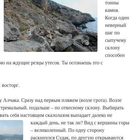
тонны
камня.
Когда один
неверный
шаг по
сыпучему
склону
способен
ямо на ждущие резцы утесов. Ты осознаешь это с
 восторг.
у Алчака. Сразу над первым пляжем (возле грота). Возле
стремальный, подальше – по отвесному склону. Выбирать
вать себя настоящим скалолазом выпадает далеко не
каждый день, не так ли?
Вид с вершины горы
– великолепный. По одну сторону
раскинулся Судак, по другую открываются