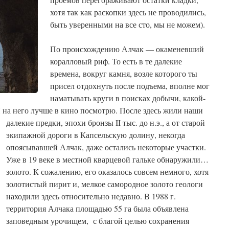
хотя так как раскопки здесь не проводились,
быть уверенными на все сто, мы не можем).
По происхождению Алчак — окаменевший
коралловый риф. То есть в те далекие
времена, вокруг камня, возле которого ты
присел отдохнуть после подъема, вполне мог
наматывать круги в поисках добычи, какой-
Я на него лучше в кино посмотрю.
После здесь жили наши
далекие предки, эпохи бронзы II тыс. до н.э., а от старой
экипажной дороги в Капсельскую долину, некогда
опоясывавшей Алчак, даже остались некоторые участки.
Уже в 19 веке в местной кварцевой гальке обнаружили…
золото. К сожалению, его оказалось совсем немного, хотя
золотистый пирит и, мелкое самородное золото геологи
находили здесь относительно недавно. В 1988 г.
территория Алчака площадью 55 га была объявлена
заповедным урочищем, с благой целью сохранения