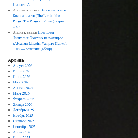
Пиньоль А.
Аноним
к записи
Властелин колец:
Кольца власти (The Lord of the
Rings: The Rings of Power), сериал,
2022 —
Айдин
к записи
Президент
Линкольн: Охотник на вампиров
(Abraham Lincoln: Vampire Hunter),
2012 — рецензия (обзор)
Архивы
Август 2026
Июль 2026
Июнь 2026
Май 2026
Апрель 2026
Март 2026
Февраль 2026
Январь 2026
Декабрь 2025
Ноябрь 2025
Октябрь 2025
Сентябрь 2025
Август 2025
Июль 2025