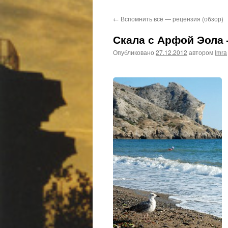
←
Вспомнить всё — рецензия (обзор)
Скала с Арфой Эола 
Опубликовано
27.12.2012
автором
Imra