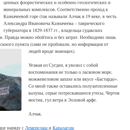
ценных флористических и особенно геологических и
минеральных комплексов. Соответственно проход к
Казначеевой горе (так называли Алчак в 19 веке, в честь
Александра Ивановича Казначеева – таврического
губернатора в 1829-1837 гг., владельца судакских
н. Правда можно обойтись и без затрат. Необходимо лишь
скного пункта (сами не пробовали, но информация от
людей вроде знающих).
Уезжая из Сугдеи, я увозил с собой
воспоминания не только о ласковом море,
можжевеловом запахе или вкусе «Бастардо».
Со мной также оставались полузатопленные
валуны, серые потрескавшиеся утесы, Чертов
мостик, гул ветра в Эоловой арфе.
Алчак.
дце наряду с
Демереджи
и
Карадагом
.