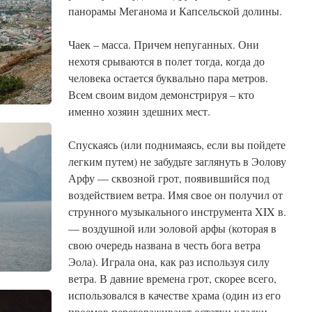
панорамы Меганома и Капсельской долины.
Чаек – масса. Причем непуганных. Они
нехотя срываются в полет тогда, когда до
человека остается буквально пара метров.
Всем своим видом демонстрируя – кто
именно хозяин здешних мест.
Спускаясь (или поднимаясь, если вы пойдете
легким путем) не забудьте заглянуть в Эолову
Арфу — сквозной грот, появившийся под
воздействием ветра. Имя свое он получил от
струнного музыкального инструмента XIX в.
— воздушной или эоловой арфы (которая в
свою очередь названа в честь бога ветра
Эола). Играла она, как раз используя силу
ветра.
В давние времена грот, скорее всего,
использовался в качестве храма (один из его
проемов перегораживают остатки кладки,