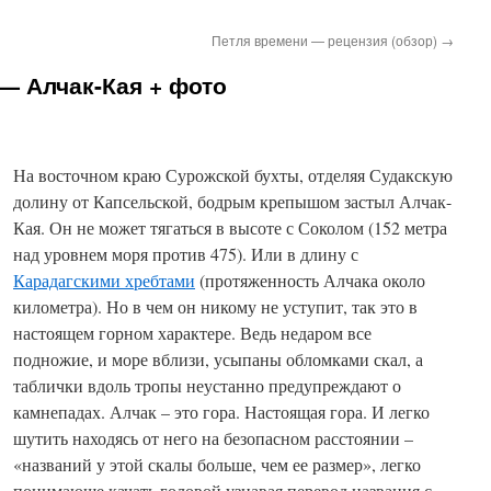
Петля времени — рецензия (обзор)
→
— Алчак-Кая + фото
На восточном краю Сурожской бухты, отделяя Судакскую
долину от Капсельской, бодрым крепышом застыл Алчак-
Кая. Он не может тягаться в высоте с Соколом (152 метра
над уровнем моря против 475). Или в длину с
Карадагскими хребтами
(протяженность Алчака около
километра). Но в чем он никому не уступит, так это в
настоящем горном характере. Ведь недаром все
подножие, и море вблизи, усыпаны обломками скал, а
таблички вдоль тропы неустанно предупреждают о
камнепадах. Алчак – это гора. Настоящая гора. И легко
шутить находясь от него на безопасном расстоянии –
«названий у этой скалы больше, чем ее размер», легко
понимающе качать головой узнавая перевод названия с