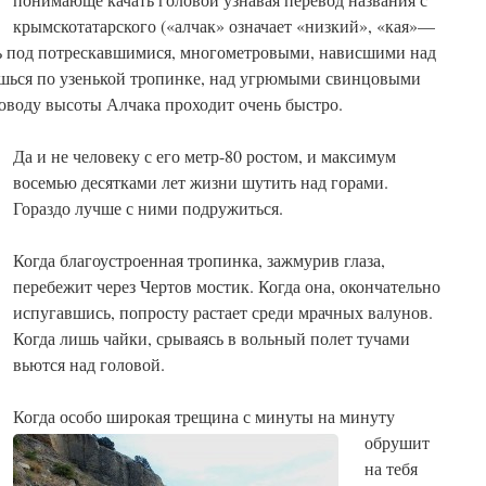
крымскотатарского («алчак» означает «низкий», «кая»—
шь под потрескавшимися, многометровыми, нависшими над
ешься по узенькой тропинке, над угрюмыми свинцовыми
оводу высоты Алчака проходит очень быстро.
Да и не человеку с его метр-80 ростом, и максимум
восемью десятками лет жизни шутить над горами.
Гораздо лучше с ними подружиться.
Когда благоустроенная тропинка, зажмурив глаза,
перебежит через Чертов мостик. Когда она, окончательно
испугавшись, попросту растает среди мрачных валунов.
Когда лишь чайки, срываясь в вольный полет тучами
вьются над головой.
Когда особо широкая трещина с минуты на ми
нуту
обрушит
на тебя