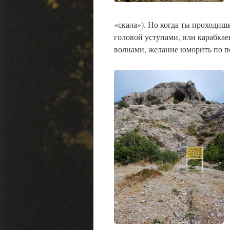
«скала»). Но когда ты проходи
головой уступами, или карабка
волнами, желание юморить по п