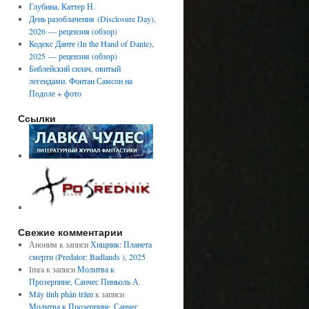
Глубина, Каттер Н.
День разоблачения (Disclosure Day),
2026 — рецензия (обзор)
Кодекс Данте (In the Hand of Dante),
2025 — рецензия (обзор)
Библейский силач, овитый
легендами. Фонтан Самсон на
Подоле + фото
Ссылки
Свежие комментарии
Аноним
к записи
Хищник: Планета
смерти (Predator: Badlands ), 2025
Imra
к записи
Молитва к
Прозерпине, Санчес Пиньоль А.
Máy tính phần trăm
к записи
Молитва к Прозерпине, Санчес