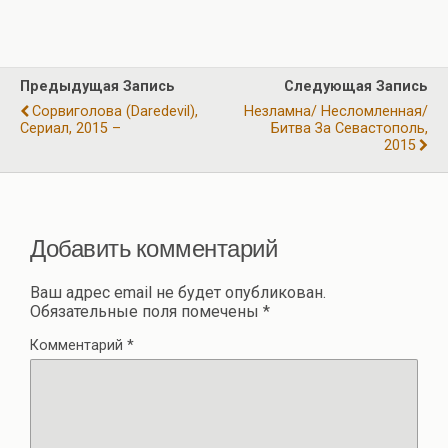
ce
e
at
tt
ail
er
т
b
gr
s
er
п
o
a
A
р
Предыдущая Запись
Следующая Запись
o
m
p
а
Сорвиголова (Daredevil),
Незламна/ Несломленная/
k
p
Сериал, 2015 –
Битва За Севастополь,
в
2015
и
ть
Добавить комментарий
Ваш адрес email не будет опубликован.
Обязательные поля помечены
*
Комментарий
*