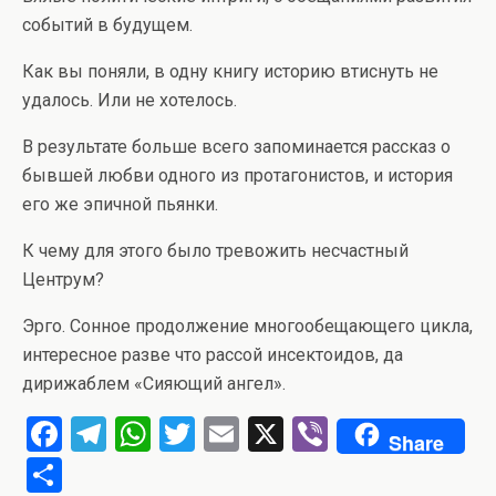
событий в будущем.
Как вы поняли, в одну книгу историю втиснуть не
удалось. Или не хотелось.
В результате больше всего запоминается рассказ о
бывшей любви одного из протагонистов, и история
его же эпичной пьянки.
К чему для этого было тревожить несчастный
Центрум?
Эрго. Сонное продолжение многообещающего цикла,
интересное разве что рассой инсектоидов, да
дирижаблем «Сияющий ангел».
F
T
W
T
E
X
Vi
Share
a
el
h
wi
m
b
О