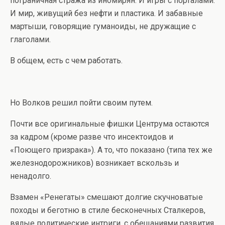
пограничная стража из иномирян. И игры с порталами.
И мир, живущий без нефти и пластика. И забавные
мартыши, говорящие гуманоиды, не дружащие с
глаголами.
В общем, есть с чем работать.
Но Волков решил пойти своим путем.
Почти все оригинальные фишки Центрума остаются
за кадром (кроме разве что инсектоидов и
«Поющего призрака»). А то, что показано (типа тех же
железнодорожников) возникает вскользь и
ненадолго.
Взамен «Ренегаты» смешают долгие скучноватые
походы и беготню в стиле бесконечных Сталкеров,
вялые политические интриги, с обещаниями развития