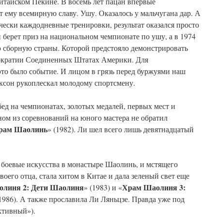
 китайском Пекине. В восемь лет пацан впервые
т ему всемирную славу. Ушу. Оказалось у мальчугана дар. А
чески каждодневные тренировки, результат оказался просто
 берет приз на национальном чемпионате по ушу, а в 1974
 сборную страны. Которой предстояло демонстрировать
мократии Соединенных Штатах Америки. Для
то было событие. И лицом в грязь перед буржуями наш
иксон рукоплескал молодому спортсмену.
ед на чемпионатах, золотых медалей, первых мест и
ном из соревнований на юного мастера не обратил
рам Шаолинь
» (1982). Ли шел всего лишь девятнадцатый
боевые искусства в монастыре Шаолинь, и мстящего
воего отца, стала хитом в Китае и дала зеленый свет еще
линя 2: Дети Шаолиня
Храм Шаолиня 3:
» (1983) и «
(1986). А также прославила Ли Ляньцзе. Правда уже под
ктивный»).