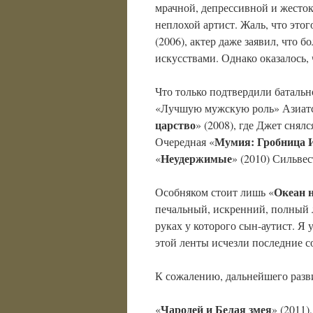
мрачной, депрессивной и жестоко
неплохой артист. Жаль, что этог
(2006), актер даже заявил, что 
искусствами. Однако оказалось, 
Что только подтвердили батальн
«Лучшую мужскую роль» Азиатс
царство
» (2008), где Джет снял
Мумия: Гробница 
Очередная «
Неудержимые
«
» (2010) Сильвес
Океан н
Особняком стоит лишь «
печальный, искренний, полный 
руках у которого сын-аутист. Я 
этой ленты исчезли последние с
К сожалению, дальнейшего разви
Чародей и Белая змея
«
» (2011)