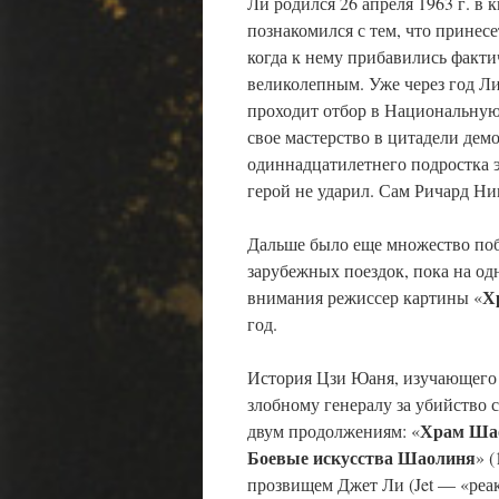
Ли родился 26 апреля 1963 г. в
познакомился с тем, что принесе
когда к нему прибавились факти
великолепным. Уже через год Ли
проходит отбор в Национальную
свое мастерство в цитадели де
одиннадцатилетнего подростка э
герой не ударил. Сам Ричард Н
Дальше было еще множество поб
зарубежных поездок, пока на од
Х
внимания режиссер картины «
год.
История Цзи Юаня, изучающего 
злобному генералу за убийство с
Храм Шао
двум продолжениям: «
Боевые искусства Шаолиня
» 
прозвищем Джет Ли (Jet — «реа