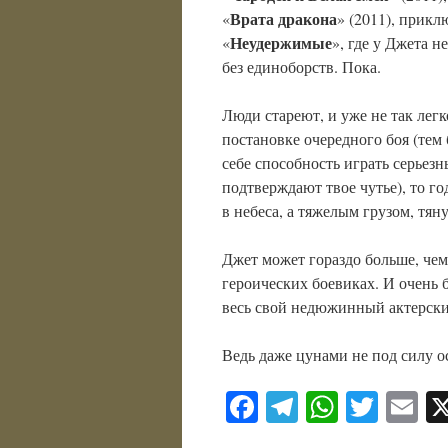
Врата дракона
«
» (2011), прик
Неудержимые
«
», где у Джета 
без единоборств. Пока.
Люди стареют, и уже не так лег
постановке очередного боя (тем 
себе способность играть серьез
подтверждают твое чутье), то 
в небеса, а тяжелым грузом, тян
Джет может гораздо больше, чем
героических боевиках. И очень б
весь свой недюжинный актерский
Ведь даже цунами не под силу о
Facebook
Telegram
WhatsA
Twitt
E