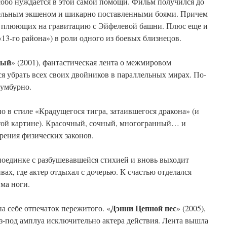
особо нуждается в этой самой помощи. Фильм получился до
ельным экшеном и шикарно поставленными боями. Причем
к, плюющих на гравитацию с Эйфелевой башни. Плюс еще и
«13-го района») в роли одного из боевых близнецов.
ный
» (2001), фантастическая лента о межмировом
я убрать всех своих двойников в параллельных мирах. По-
сумбурно.
но в стиле «Крадущегося тигра, затаившегося дракона» (и
этой картине). Красочный, сочный, многогранный… и
рения физических законов.
поединке с разбушевавшейся стихией и вновь выходит
ах, где актер отдыхал с дочерью. К счастью отделался
вма ноги.
Дэнни Цепной пес
а себе отпечаток пережитого. «
» (2005),
з-под амплуа исключительно актера действия. Лента вышла