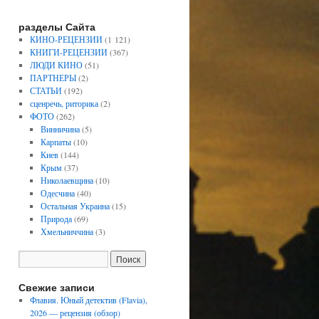
разделы Сайта
КИНО-РЕЦЕНЗИИ
(1 121)
КНИГИ-РЕЦЕНЗИИ
(367)
ЛЮДИ КИНО
(51)
ПАРТНЕРЫ
(2)
СТАТЬИ
(192)
сценречь, риторика
(2)
ФОТО
(262)
Винничина
(5)
Карпаты
(10)
Киев
(144)
Крым
(37)
Николаевщина
(10)
Одесчина
(40)
Остальная Украина
(15)
Природа
(69)
Хмельниччина
(3)
Свежие записи
Флавия. Юный детектив (Flavia),
2026 — рецензия (обзор)