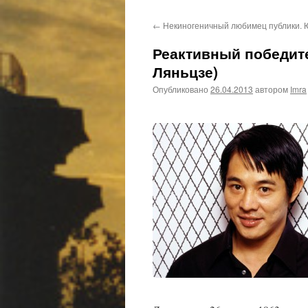
←
Некиногеничный любимец публики. 
Реактивный победит
Ляньцзе)
Опубликовано
26.04.2013
автором
Imra