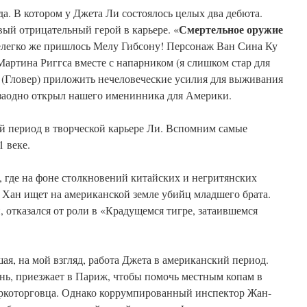
да. В котором у Джета Ли состоялось целых два дебюта.
Смертельное оружие
вый отрицательный герой в карьере. «
нелегко же пришлось Мелу Гибсону! Персонаж Ван Сина Ку
Мартина Риггса вместе с напарником (я слишком стар для
 (Гловер) приложить нечеловеческие усилия для выживания
 заодно открыл нашего именинника для Америки.
й период в творческой карьере Ли. Вспомним самые
1 веке.
), где на фоне столкновений китайских и негритянских
Хан ищет на американской земле убийц младшего брата.
и, отказался от роли в «Крадущемся тигре, затаившемся
шая, на мой взгляд, работа Джета в американский период.
ь, приезжает в Париж, чтобы помочь местным копам в
ркоторговца. Однако коррумпированный инспектор Жан-