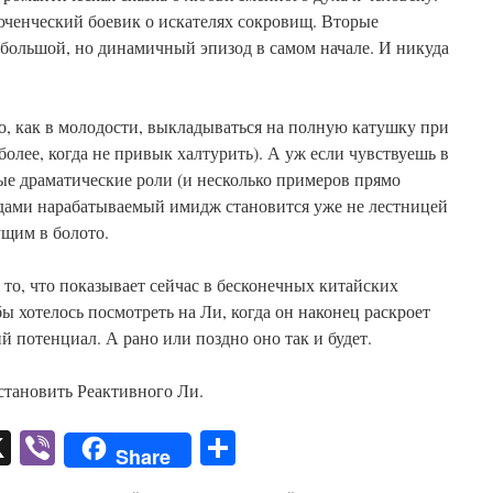
люченческий боевик о искателях сокровищ. Вторые
небольшой, но динамичный эпизод в самом начале. И никуда
ко, как в молодости, выкладываться на полную катушку при
более, когда не привык халтурить). А уж если чувствуешь в
ные драматические роли (и несколько примеров прямо
годами нарабатываемый имидж становится уже не лестницей
ущим в болото.
 то, что показывает сейчас в бесконечных китайских
ы хотелось посмотреть на Ли, когда он наконец раскроет
 потенциал. А рано или поздно оно так и будет.
становить Реактивного Ли.
pp
er
mail
X
Viber
Отправить
Share