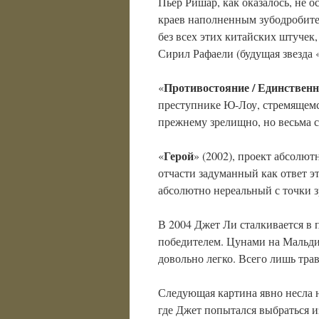
Пьер Ришар, как оказалось, не 
краев наполненным зубодробит
без всех этих китайских штуче
Сирил Рафаели (будущая звезда 
Противостояние / Единствен
«
преступнике Ю-Лоу, стремящемс
прежнему зрелищно, но весьма 
Герой
«
» (2002), проект абсолют
отчасти задуманный как ответ 
абсолютно нереальный с точки з
В 2004 Джет Ли сталкивается в 
победителем. Цунами на Мальдив
довольно легко. Всего лишь тра
Следующая картина явно несла н
где Джет попытался выбраться и