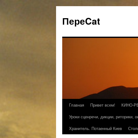
ПереCat
Главная
Привет всем!
КИНО-Р
Уроки сценречи, дикции, риторики, 
Хранитель. Потаенный Киев
Стол