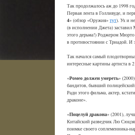
Так продолжалось аж до 1998 го
Первая лента в Голливуде, и пер
4
» (обзор «Оружия»
тут
). Ух и 
(в исполнении Джета) заставил 
этого дерьма!) Роджером Мюрто
в противостоянии с Триадой. И
Так начался самый плодотворны
интересные картины артиста в 2
Ромео должен умереть
«
» (2000
бандитов, бывший полицейский 
Ради этого фильма, актер, кстат
драконе».
Поцелуй дракона
«
» (2001), луч
Китайский разведчик Лю Сюцзян
поимке своего соплеменника-на