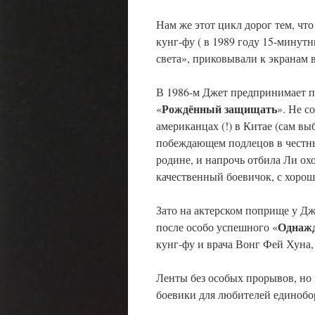
Нам же этот цикл дорог тем, ч
кунг-фу ( в 1989 году 15-минут
света», приковывали к экранам в
В 1986-м Джет предпринимает п
Рождённый защищать
«
». Не с
американцах (!) в Китае (сам вы
побеждающем подлецов в честных
родине, и напрочь отбила Ли охо
качественный боевичок, с хорош
Зато на актерском поприще у Дже
Однажд
после особо успешного «
кунг-фу и врача Вонг Фей Хуна,
Ленты без особых прорывов, но
боевики для любителей единобор