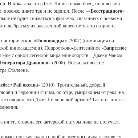
й. И показала, что Джет Ли не только боец, но и весьма
Бесстрашного
о, похоже, никто так и не оценил. После ««
»
больше не будет сниматься в фильмах, связанных с боевыми
что выбраться из наезженной колеи не так то и просто.
Полководцы
о-исторические «
» (2007) (номинация на
Запретное
кой киноакадемии). Подростково-фентезийное «
ся еще с одной легендой мира единоборств – Джеки Чаном.
Императора Драконов
» (2008). Ностальгические
тра Сталлоне.
ебес / Рай океана
» (2010). Трогательный, добрый,
любви и гармонии фильм, об отце, умирающем от рака, на
уже говорил, что Джет Ли хороший артист? Так вот, после
омнения.
тия эта сторона его актерской натуры пока не получает.
, романтическая сказка о любви змеиного духа к человеку.