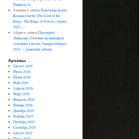
Пиньоль А.
Аноним
к записи
Властелин колец:
Кольца власти (The Lord of the
Rings: The Rings of Power), сериал,
2022 —
Айдин
к записи
Президент
Линкольн: Охотник на вампиров
(Abraham Lincoln: Vampire Hunter),
2012 — рецензия (обзор)
Архивы
Август 2026
Июль 2026
Июнь 2026
Май 2026
Апрель 2026
Март 2026
Февраль 2026
Январь 2026
Декабрь 2025
Ноябрь 2025
Октябрь 2025
Сентябрь 2025
Август 2025
Июль 2025