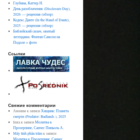
Глубина, Каттер Н.
День разоблачения (Disclosure Day),
2026 — рецензия (обзор)
Кодекс Данте (In the Hand of Dante),
2025 — рецензия (обзор)
Библейский силач, овитый
легендами. Фонтан Самсон на
Подоле + фото
Ссылки
Свежие комментарии
Аноним
к записи
Хищник: Планета
смерти (Predator: Badlands ), 2025
Imra
к записи
Молитва к
Прозерпине, Санчес Пиньоль А.
Máy tính phần trăm
к записи
Молитва к Прозерпине, Санчес