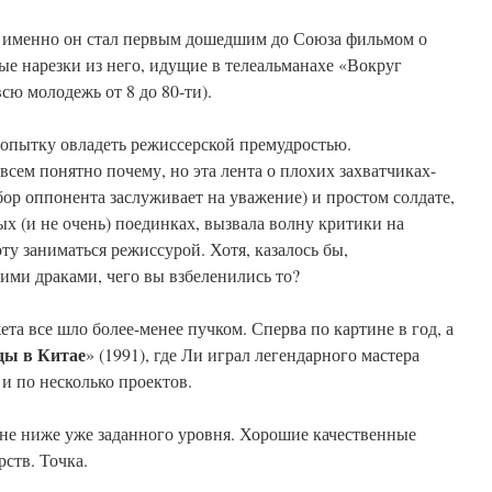
то именно он стал первым дошедшим до Союза фильмом о
ные нарезки из него, идущие в телеальманахе «Вокруг
сю молодежь от 8 до 80-ти).
опытку овладеть режиссерской премудростью.
овсем понятно почему, но эта лента о плохих захватчиках-
бор оппонента заслуживает на уважение) и простом солдате,
 (и не очень) поединках, вызвала волну критики на
ту заниматься режиссурой. Хотя, казалось бы,
ими драками, чего вы взбеленились то?
та все шло более-менее пучком. Сперва по картине в год, а
ы в Китае
» (1991), где Ли играл легендарного мастера
 и по несколько проектов.
 не ниже уже заданного уровня. Хорошие качественные
ств. Точка.