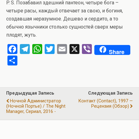
P. S. Позабавил здешний пантеон, четыре бога –
четыре расы, каждый отвечает за свою, и богиня,
создавшая неразумное. Дешево и сердито, а то
обычно язычники столько сущностей сверх меры
плодят, жуть.
F
T
W
T
E
X
Vi
Share
a
el
h
wi
m
b
О
ce
e
at
tt
ail
er
т
b
gr
s
er
п
o
a
A
р
Предыдущая Запись
Следующая Запись
o
m
p
а
Ночной Администратор
Контакт (Contact), 1997 —
k
p
(Ночной Портье) / The Night
Рецензия (обзор)
в
Manager, Сериал, 2016 -
и
ть