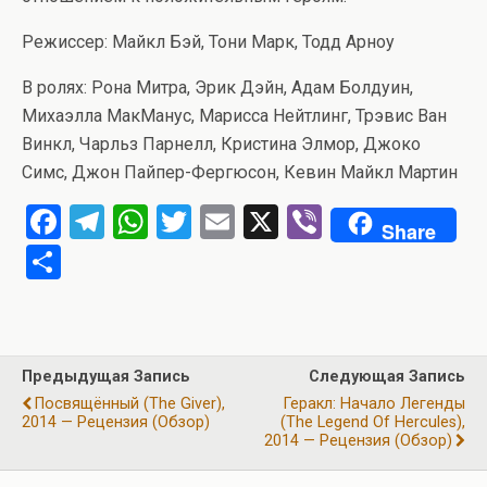
Режиссер: Майкл Бэй, Тони Марк, Тодд Арноу
В ролях: Рона Митра, Эрик Дэйн, Адам Болдуин,
Михаэлла МакМанус, Марисса Нейтлинг, Трэвис Ван
Винкл, Чарльз Парнелл, Кристина Элмор, Джоко
Симс, Джон Пайпер-Фергюсон, Кевин Майкл Мартин
F
T
W
T
E
X
Vi
Share
a
el
h
wi
m
b
О
ce
e
at
tt
ail
er
т
b
gr
s
er
п
o
a
A
р
Предыдущая Запись
Следующая Запись
o
m
p
а
Посвящённый (The Giver),
Геракл: Начало Легенды
k
p
2014 — Рецензия (обзор)
(The Legend Of Hercules),
в
2014 — Рецензия (обзор)
и