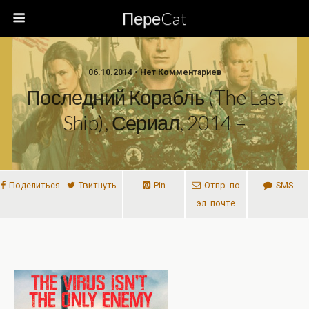
ПереCat
06.10.2014 • Нет Комментариев
Последний Корабль (The Last
Ship), Сериал, 2014 –
Поделиться
Твитнуть
Pin
Отпр. по
SMS
эл. почте