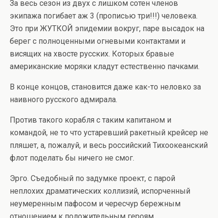
За весь сезон из двух с лишком сотен членов
экипажа погибает аж 3 (прописью три!!!) человека.
Это при ЖУТКОЙ эпидемии вокруг, паре высадок на
берег с полноценными огневыми контактами и
висящих на хвосте русских. Которых бравые
американские моряки кладут естественно пачками.
В конце концов, становится даже как-то неловко за
наивного русского адмирала.
Против такого корабля с таким капитаном и
командой, не то что устаревший ракетный крейсер не
пляшет, а, пожалуй, и весь российский Тихоокеанский
флот поделать бы ничего не смог.
Эрго. Съедобный по задумке проект, с парой
неплохих драматических коллизий, испорченный
неумеренным пафосом и чересчур бережным
отношением к положительным героям.