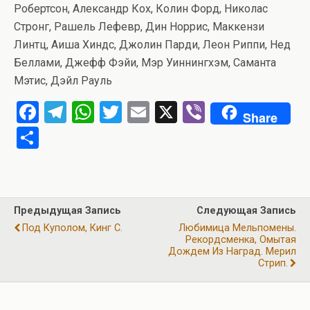
Робертсон, Александр Кох, Колин Форд, Николас
Стронг, Рашель Лефевр, Дин Норрис, Маккензи
Линтц, Аиша Хиндс, Джолин Парди, Леон Риппи, Нед
Беллами, Джефф Фэйи, Мэр Уиннингхэм, Саманта
Мэтис, Дэйл Рауль
F
T
W
T
E
X
Vi
Share
a
el
h
wi
m
b
О
ce
e
at
tt
ail
er
т
b
gr
s
er
п
o
a
A
р
Предыдущая Запись
Следующая Запись
o
m
p
а
Под Куполом, Кинг С.
Любимица Мельпомены.
k
p
Рекордсменка, Омытая
в
Дождем Из Наград. Мерил
и
Стрип.
ть