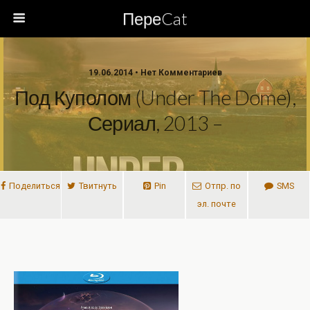
ПереCat
19.06.2014 • Нет Комментариев
Под Куполом (Under The Dome),
Сериал, 2013 –
Поделиться
Твитнуть
Pin
Отпр. по
SMS
эл. почте