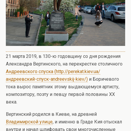
21 марта 2019, в 130-ю годовщину со дня рождения
Александра Вертинского, на перекрестке столичного
Андреевского спуска (http://perekat.kiev.ua/
андреевский-спуск-andreevskij-kiev/)
и Боричевого
тока вырос памятник этому выдающемуся артисту,
композитору, поэту и певцу первой половины XX
века.
Вертинский родился в Киеве, на древней
Владимирской улице
, и именно в Граде Кия отыскал
внутри и начал шлифовать свои многочисленные