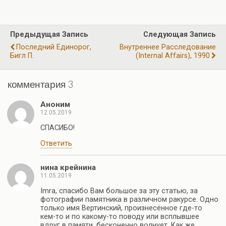
b
gr
s
er
п
o
a
A
р
Предыдущая Запись
Следующая Запись
o
m
p
а
Последний Единорог,
Внутреннее Расследование
k
p
Бигл П.
(Internal Affairs), 1990
в
и
комментария 3
ть
Аноним
12.05.2019
СПАСИБО!
Ответить
нина крейнина
11.05.2019
Imra, спасибо Вам большое за эту статью, за
фотографии памятника в различном ракурсе. Одно
только имя Вертинский, произнесённое где-то
кем-то и по какому-то поводу или всплывшее
вдруг в памяти, бесконечно волнует. Как же