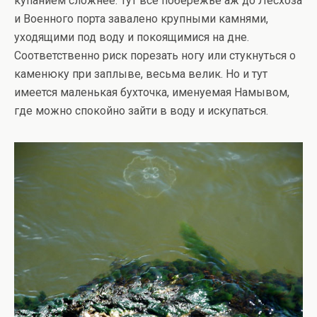
купанием сложнее. Тут все побережье аж до Лесхоза
и Военного порта завалено крупными камнями,
уходящими под воду и покоящимися на дне.
Соответственно риск порезать ногу или стукнуться о
каменюку при заплыве, весьма велик. Но и тут
имеется маленькая бухточка, именуемая Намывом,
где можно спокойно зайти в воду и искупаться.