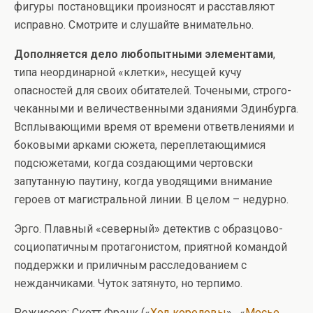
фигуры постановщики произносят и расставляют
исправно. Смотрите и слушайте внимательно.
Дополняется дело любопытными элементами
,
типа неординарной «клетки», несущей кучу
опасностей для своих обитателей. Точеными, строго-
чеканными и величественными зданиями Эдинбурга.
Всплывающими время от времени ответвлениями и
боковыми арками сюжета, переплетающимися
подсюжетами, когда создающими чертовски
запутанную паутину, когда уводящими внимание
героев от магистральной линии. В целом – недурно.
Эрго. Плавный «северный» детектив с образцово-
социопатичным протагонистом, приятной командой
поддержки и приличным расследованием с
нежданчиками. Чуток затянуто, но терпимо.
Режиссер: Скотт Фрэнк («
Ход королевы
», «
Месье