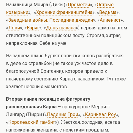
Начальница Мойра (Дики («
Прометей
», «
Острые
козырьки
», «
Хроники Франкенштейна
», «
Ведьма
»,
«
Звездные войны: Последние джедаи
», «
Алиенист
»,
«
Локи
», «
Варяг
», «
День шакала
») первая дама на этом
ответственном полицейском посту. Строгая, хитрая,
непреклонная. Себе на уме.
На заднем плане бурлят попытки копов разобраться
в деле со стрельбой (не такое уж частое дело в
благополучной Британии), которое привело к
плачевному состоянию Карла с напарником. Тут тоже
хватает неясных моментов.
Вторая линия посвящена фигуранту
расследования Карла
– прокурорше Мерритт
Лингард (Пирри («
Падение Трои
», «
Карнивал Роу
»,
«
Королевский гамбит
»). Жесткая, холодная, всегда
напряженная женщина, с нелегким прошлым.