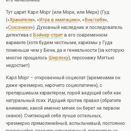
Тут царит Карл Морг (или Морк, или Мерк) (Гуд
(«
Хранители
», «
Игра в имитацию
», «
Вне/себя
»,
«
Союзники
»). Духовный наследник и последователь
детектива с
Бэйкер-стрит
в его современном
варианте (хотя будем честными, харизмы у Гуда
поменьше чем у Бени, да и гениальности (за которую
многое прощалось
Шерлоку
), персонажу Мэттью
недостает).
Карл Морг – откровенный социопат (временами он
даже чрезмерно, нарочито социопатичен), с
препаршивым характером, порой ведущий себя как
натуральный псих. Идущий против правил (обратите
внимание, какой именно мячик он берет на первом
сеансе). Считающий себя лучше остальных,
чрезмерно прямолинейный, вспыльчивый, постоянно
ругающийся, ядовито-саркастичный, поразительно