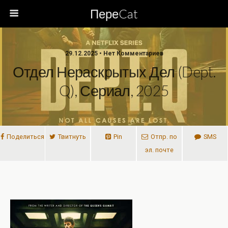
ПереCat
29.12.2025 • Нет Комментариев
Отдел Нераскрытых Дел (Dept.
Q), Сериал, 2025
Поделиться
Твитнуть
Pin
Отпр. по
SMS
эл. почте