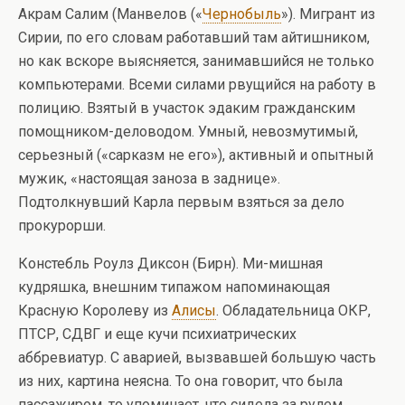
Акрам Салим (Манвелов («
Чернобыль
»). Мигрант из
Сирии, по его словам работавший там айтишником,
но как вскоре выясняется, занимавшийся не только
компьютерами. Всеми силами рвущийся на работу в
полицию. Взятый в участок эдаким гражданским
помощником-деловодом. Умный, невозмутимый,
серьезный («сарказм не его»), активный и опытный
мужик, «настоящая заноза в заднице».
Подтолкнувший Карла первым взяться за дело
прокурорши.
Констебль Роулз Диксон (Бирн). Ми-мишная
кудряшка, внешним типажом напоминающая
Красную Королеву из
Алисы
. Обладательница ОКР,
ПТСР, СДВГ и еще кучи психиатрических
аббревиатур. С аварией, вызвавшей большую часть
из них, картина неясна. То она говорит, что была
пассажиром, то упоминает, что сидела за рулем.