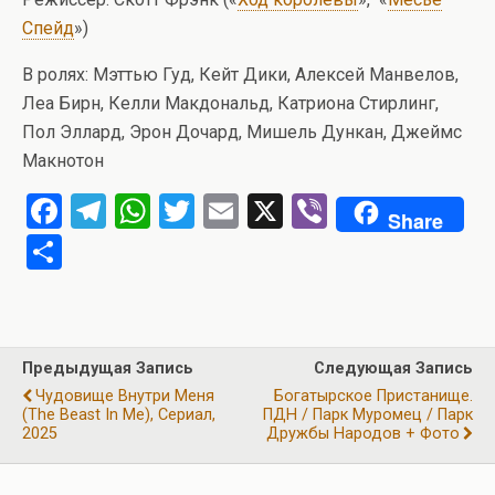
Спейд
»)
В ролях: Мэттью Гуд, Кейт Дики, Алексей Манвелов,
Леа Бирн, Келли Макдональд, Катриона Стирлинг,
Пол Эллард, Эрон Дочард, Мишель Дункан, Джеймс
Макнотон
F
T
W
T
E
X
Vi
Share
a
el
h
wi
m
b
О
ce
e
at
tt
ail
er
т
b
gr
s
er
п
o
a
A
р
Предыдущая Запись
Следующая Запись
o
m
p
а
Чудовище Внутри Меня
Богатырское Пристанище.
k
p
(The Beast In Me), Сериал,
ПДН / Парк Муромец / Парк
в
2025
Дружбы Народов + Фото
и