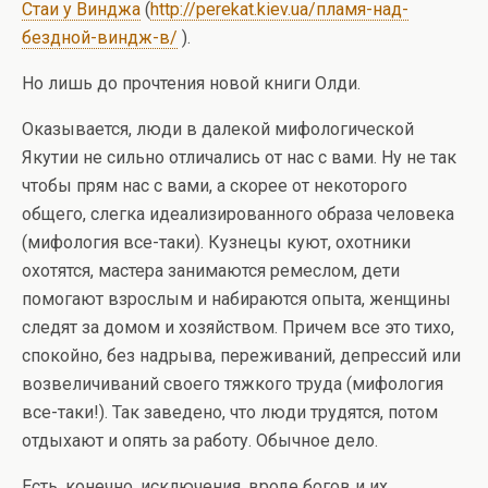
Стаи у Винджа
(
http://perekat.kiev.ua/пламя-над-
бездной-виндж-в/
).
Но лишь до прочтения новой книги Олди.
Оказывается, люди в далекой мифологической
Якутии не сильно отличались от нас с вами. Ну не так
чтобы прям нас с вами, а скорее от некоторого
общего, слегка идеализированного образа человека
(мифология все-таки). Кузнецы куют, охотники
охотятся, мастера занимаются ремеслом, дети
помогают взрослым и набираются опыта, женщины
следят за домом и хозяйством. Причем все это тихо,
спокойно, без надрыва, переживаний, депрессий или
возвеличиваний своего тяжкого труда (мифология
все-таки!). Так заведено, что люди трудятся, потом
отдыхают и опять за работу. Обычное дело.
Есть, конечно, исключения, вроде богов и их