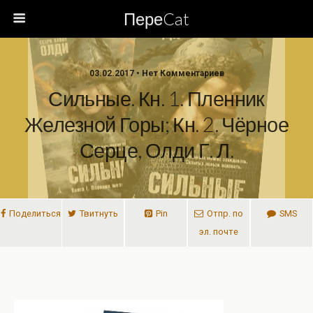
ПереCat
03.02.2017 • Нет Комментариев
Сильные. Кн. 1. Пленник
Железной Горы; Кн. 2. Чёрное
Серце, Олди Г. Л.
Поделиться
Твитнуть
Pin
Отпр. по
SMS
эл. почте