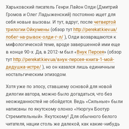
Харьковский писатель Генри Лайон Олди (Дмитрий
Громов и Олег Ладыженский) постоянно ищет для
себя новые вызовы. И тут, вдруг, после
четвертой
трилогии Ойкумены
(обзор тут
http://perekat.kiev.ua/
побег-на-рывок-олди-г-л/
), Олди возвращаются к
мифологической теме, вроде завершенной ими еще
в конце 90-х. Да, в 2012-м был «
Внук Персея
» (обзор
тут
http://perekat.kiev.ua/внук-персея-книга-1-мой-
дедушка-истре/
), но он казался лишь единичным
ностальгическим эпизодом.
Хотя уже по эпосу, ставшему основой для новой
дилогии автора, можно было догадаться, что без
неожиданностей не обойдется. Ведь «Сильные» были
написаны по якутскому олонхо «Нюргун Боотур
Стремительный». Якутскому! Для обычного белого
читателя, нации столь же далекой, как какие-нибудь