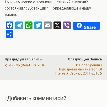
Ну и немножко о времени – стихии? энергии?
состоянии? субстанции? — определяющей нашу
жизнь.
F
T
W
T
E
X
Vi
Share
a
el
h
wi
m
b
О
ce
e
at
tt
ail
er
т
b
gr
s
er
п
o
a
A
р
Предыдущая Запись
Следующая Запись
o
m
p
а
Бен-Гур (Ben-Hur), 2016
В Поле Зрения /
k
p
Подозреваемый (Person Of
в
Interest), Сериал, 2011-2016
и
ть
Добавить комментарий