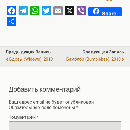
F
T
W
T
E
X
Vi
Share
a
el
h
wi
m
b
О
ce
e
at
tt
ail
er
т
b
gr
s
er
п
o
a
A
р
Предыдущая Запись
Следующая Запись
o
m
p
а
Вдовы (Widows), 2018
Бамблби (Bumblebee), 2018
k
p
в
и
ть
Добавить комментарий
Ваш адрес email не будет опубликован.
Обязательные поля помечены
*
Комментарий
*