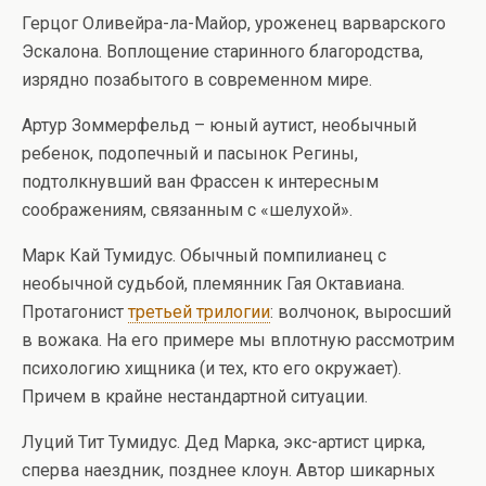
Герцог Оливейра-ла-Майор, уроженец варварского
Эскалона. Воплощение старинного благородства,
изрядно позабытого в современном мире.
Артур Зоммерфельд – юный аутист, необычный
ребенок, подопечный и пасынок Регины,
подтолкнувший ван Фрассен к интересным
соображениям, связанным с «шелухой».
Марк Кай Тумидус. Обычный помпилианец с
необычной судьбой, племянник Гая Октавиана.
Протагонист
третьей трилогии
: волчонок, выросший
в вожака. На его примере мы вплотную рассмотрим
психологию хищника (и тех, кто его окружает).
Причем в крайне нестандартной ситуации.
Луций Тит Тумидус. Дед Марка, экс-артист цирка,
сперва наездник, позднее клоун. Автор шикарных