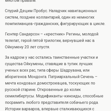
многом правым.
Спурий Децим Пробус. Наладчик навигационных
систем, позднее коллантарий, один из немногих
помпилианцев-гражданских, фигурирующих в цикле.
Гюнтер Сандерсон – «крестник» Регины, молодой
телепат, герой пятой трилогии, вернувшей нас в
Ойкумену 20 лет спустя.
За кадром у нас остались таинственные участки и
существа Ойкумены, ставящие в тупик лучших
ученых всех рас, типа сферы Шадрувана, или
аборигенов Мондонга. Патриархальный Сечень –
мечта кондовых домостроевцев, тоскующих по
русской старине. Откровенные до колик
семилибертусы. Модификанты-киноиды, способные
посрамить любого представителя собачьего рода.
Истории варваров, впервые сталкивающихся с