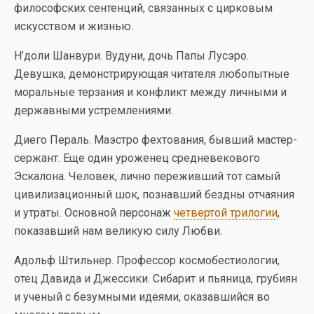
философских сентенций, связанных с цирковым
искусством и жизнью.
Н’доли Шанвури. Вудуни, дочь Папы Лусэро.
Девушка, демонстрирующая читателя любопытные
моральные терзания и конфликт между личными и
державными устремлениями.
Диего Пераль. Маэстро фехтования, бывший мастер-
сержант. Еще один уроженец средневекового
Эскалона. Человек, лично переживший тот самый
цивилизационный шок, познавший бездны отчаяния
и утраты. Основной персонаж
четвертой трилогии
,
показавший нам великую силу Любви.
Адольф Штильнер. Профессор космобестиологии,
отец Давида и Джессики. Сибарит и пьяница, грубиян
и ученый с безумными идеями, оказавшийся во