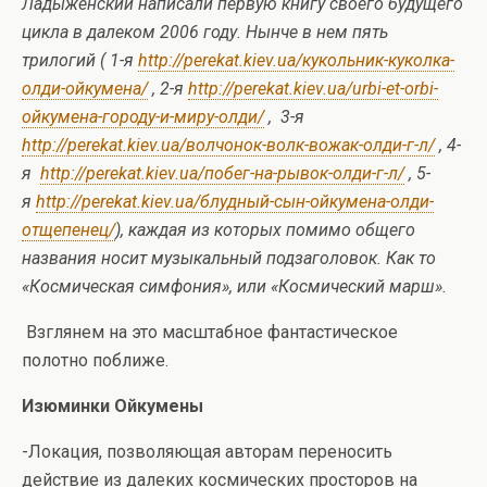
Ладыженский написали первую книгу своего будущего
цикла в далеком 2006 году. Нынче в нем пять
трилогий ( 1-я
http://perekat.kiev.ua/кукольник-куколка-
олди-ойкумена/
, 2-я
http://perekat.kiev.ua/urbi-et-orbi-
ойкумена-городу-и-миру-олди/
, 3-я
http://perekat.kiev.ua/волчонок-волк-вожак-олди-г-л/
, 4-
я
http://perekat.kiev.ua/побег-на-рывок-олди-г-л/
, 5-
я
http://perekat.kiev.ua/блудный-сын-ойкумена-олди-
отщепенец/
), каждая из которых помимо общего
названия носит музыкальный подзаголовок. Как то
«Космическая симфония», или «Космический марш».
Взглянем на это масштабное фантастическое
полотно поближе.
Изюминки Ойкумены
-Локация, позволяющая авторам переносить
действие из далеких космических просторов на