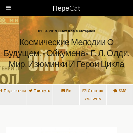
ПереCat
01.04.2019 • Нет Комментариев
Космические Мелодии О
Будущем. «Ойкумена» Г. Л. Олди.
Мир, Изюминки И Герои Цикла
Поделиться
Твитнуть
Pin
Отпр. по
SMS
эл. почте