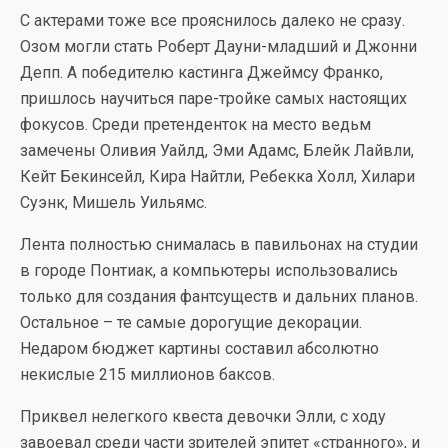
С актерами тоже все прояснилось далеко не сразу.
Озом могли стать Роберт Дауни-младший и Джонни
Депп. А победителю кастинга Джеймсу Франко,
пришлось научиться паре-тройке самых настоящих
фокусов. Среди претенденток на место ведьм
замечены Оливия Уайлд, Эми Адамс, Блейк Лайвли,
Кейт Бекинсейл, Кира Найтли, Ребекка Холл, Хилари
Суэнк, Мишель Уильямс.
Лента полностью снималась в павильонах на студии
в городе Понтиак, а компьютеры использовались
только для создания фантсуществ и дальних планов.
Остальное – те самые дорогущие декорации.
Недаром бюджет картины составил абсолютно
некислые 215 миллионов баксов.
Приквел нелегкого квеста девочки Элли, с ходу
завоевал среди части зрителей эпитет «странного», и