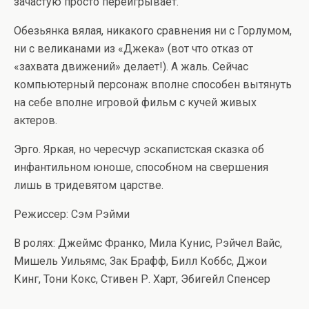
зачастую просто переигрывает.
Обезьянка вялая, никакого сравнения ни с Горлумом,
ни с великанами из «Джека» (вот что отказ от
«захвата движений» делает!). А жаль. Сейчас
компьютерный персонаж вполне способен вытянуть
на себе вполне игровой фильм с кучей живых
актеров.
Эрго. Яркая, но чересчур эскапистская сказка об
инфантильном юноше, способном на свершения
лишь в тридевятом царстве.
Режиссер: Сэм Рэйми
В ролях: Джеймс Франко, Мила Кунис, Рэйчел Вайс,
Мишель Уильямс, Зак Брафф, Билл Коббс, Джои
Кинг, Тони Кокс, Стивен Р. Харт, Эбигейл Спенсер