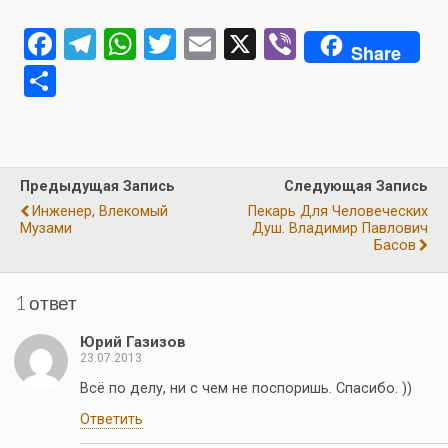
F
T
W
T
E
X
Vi
Share
a
el
h
wi
m
b
О
ce
e
at
tt
ail
er
т
b
gr
s
er
п
o
a
A
р
Предыдущая Запись
Следующая Запись
o
m
p
а
Инженер, Влекомый
Пекарь Для Человеческих
k
p
Музами
Душ. Владимир Павлович
в
Басов
и
ть
1 ответ
Юрий Газизов
23.07.2013
Всё по делу, ни с чем не поспоришь. Спасибо. ))
Ответить