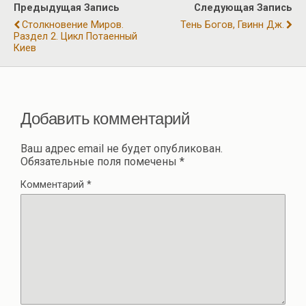
р
Предыдущая Запись
Следующая Запись
o
m
p
а
Столкновение Миров.
Тень Богов, Гвинн Дж.
k
p
Раздел 2. Цикл Потаенный
в
Киев
и
ть
Добавить комментарий
Ваш адрес email не будет опубликован.
Обязательные поля помечены
*
Комментарий
*