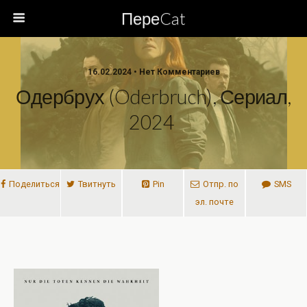
ПереCat
16.02.2024 • Нет Комментариев
Одербрух (Oderbruch), Сериал,
2024
Поделиться
Твитнуть
Pin
Отпр. по
SMS
эл. почте