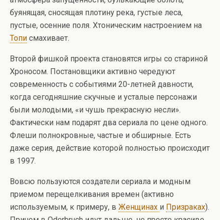
буянящая, сносящая плотину река, густые леса,
пустые, осенние поля. Хтоническим настроением на
Топи
смахивает.
Второй фишкой проекта становятся игры со стариной
Хроносом. Постановщики активно чередуют
современность с событиями 20-летней давности,
когда сегодняшние скучные и усталые персонажи
были молодыми, «и чушь прекрасную несли».
Фактически нам подарят два сериала по цене одного.
Флеши полнокровные, частые и обширные. Есть
даже серия, действие которой полностью происходит
в 1997.
Вовсю пользуются создатели сериала и модным
приемом перещелкивания времен (активно
используемым, к примеру, в
Женщинах
и
Призраках
).
Причем в Oderbruch идут дальше, не просто красиво