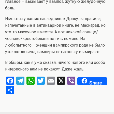
главное – вызывает у вампов жуткую желудочную
боль.
Имеются у наших наследников Дракулы правила,
напечатанные в антикварной книге, не Маскарад, но
что-то масочное имеется. А вот никакой солнце/
чесноко/крестобоязни нет и в помине. Из
любопытного – женщин вампирского рода не было
уже около века, вампиры потихоньку вымирают.
В общем, как я уже сказал, ничего нового или особо
интересного нам не покажут. Даже жаль.
F
T
W
T
E
X
Vi
Share
a
el
h
wi
m
b
О
ce
e
at
tt
ail
er
т
b
gr
s
er
п
o
a
A