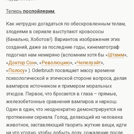
Теперь
поспойлерим
.
Как нетрудно догадаться по обескровленным телам,
злодеями в сериале выступают кровососы
(банально, Хоботов!). Вариантов изображения этих
созданий, даже за последние годы, кинематограф
подогнал нам немеряно (вспомним хотя бы «
Штамм
»,
«
Доктор Сон
», «
Революцию
», «
Чепелуэйт
»,
«
Полосу
» ). Oderbruch посвящает массу времени
психологической и этической стороне вопроса, делая
вампиров источником и примером моральных
этюдов. Первое, что бросается в глаза – прямые,
железобетонные сравнения вампиров и наркош.
Один в один, что неоднократно демонстрируется на
протяжении сериала. Голод, делающий из человека
животное, заставляющий творить жуткие вещи, идти
на что угодно, чтобы добыть дозу, сожаление после