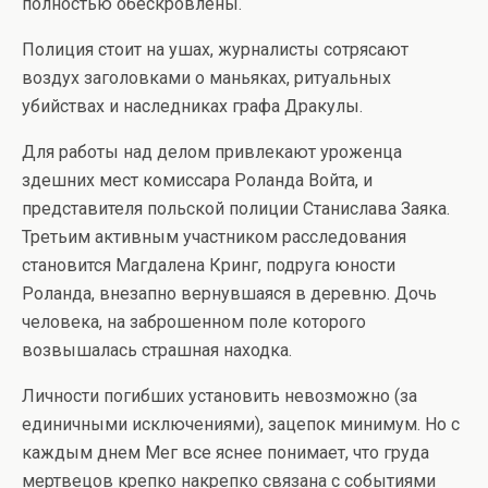
полностью обескровлены.
Полиция стоит на ушах, журналисты сотрясают
воздух заголовками о маньяках, ритуальных
убийствах и наследниках графа Дракулы.
Для работы над делом привлекают уроженца
здешних мест комиссара Роланда Войта, и
представителя польской полиции Станислава Заяка.
Третьим активным участником расследования
становится Магдалена Кринг, подруга юности
Роланда, внезапно вернувшаяся в деревню. Дочь
человека, на заброшенном поле которого
возвышалась страшная находка.
Личности погибших установить невозможно (за
единичными исключениями), зацепок минимум. Но с
каждым днем Мег все яснее понимает, что груда
мертвецов крепко накрепко связана с событиями