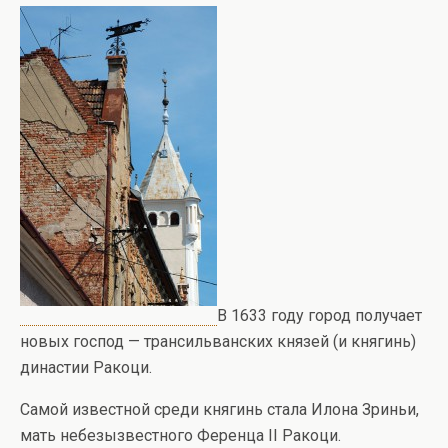
В 1633 году город получает
новых господ — трансильванских князей (и княгинь)
династии Ракоци.
Самой известной среди княгинь стала Илона Зриньи,
мать небезызвестного Ференца II Ракоци.