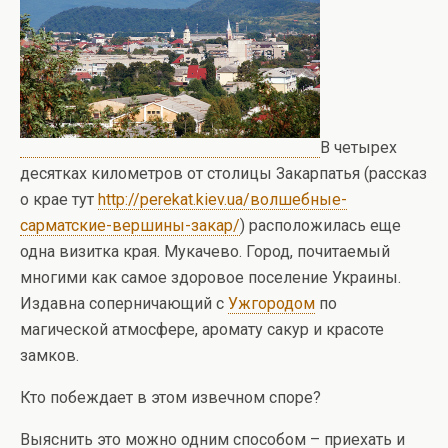
В четырех
десятках километров от столицы Закарпатья (рассказ
о крае тут
http://perekat.kiev.ua/волшебные-
сарматские-вершины-закар/
) расположилась еще
одна визитка края. Мукачево. Город, почитаемый
многими как самое здоровое поселение Украины.
Издавна соперничающий с
Ужгородом
по
магической атмосфере, аромату сакур и красоте
замков.
Кто побеждает в этом извечном споре?
Выяснить это можно одним способом – приехать и