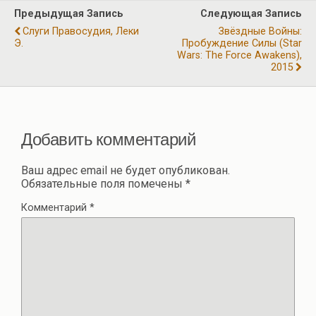
o
a
A
р
Предыдущая Запись
Следующая Запись
o
m
p
а
Слуги Правосудия, Леки
Звёздные Войны:
k
p
Э.
Пробуждение Силы (Star
в
Wars: The Force Awakens),
и
2015
ть
Добавить комментарий
Ваш адрес email не будет опубликован.
Обязательные поля помечены
*
Комментарий
*