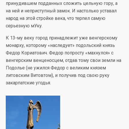
принудившем подданных сложить цельную гору, а
на ней и неприступный замок. И настолько уставал
народ на этой стройке века, что терпел самую
серьезную мУку.
К 13-му веку город принадлежит уже венгерскому
монарху, которому «наследует» подольский князь
Федор Кориатович. Федор попросту «махнулся» с
венгерским венценосцем, отдав тому свои земли на
Подолье (не ужился Федор с великим князем
литовским Витовтом), и получив под свою руку
закарпатские угодья.