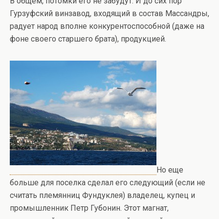
В общем, потомки его не забудут. И до сих пор
Гурзуфский винзавод, входящий в состав Массандры,
радует народ вполне конкурентоспособной (даже на
фоне своего старшего брата), продукцией.
Но еще
больше для поселка сделал его следующий (если не
считать племянниц Фундуклея) владелец, купец и
промышленник Петр Губонин. Этот магнат,