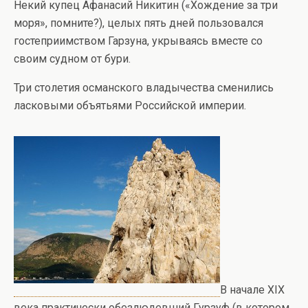
Некий купец Афанасий Никитин («Хождение за три
моря», помните?), целых пять дней пользовался
гостеприимством Гарзуна, укрываясь вместе со
своим судном от бури.
Три столетия османского владычества сменились
ласковыми объятьями Российской империи.
В начале XIX
века практически обезлюдевший Гурзуф (в котором