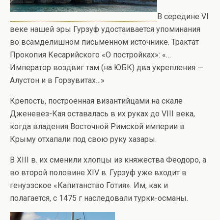
В середине VI
веке нашей эры Гурзуф удостаивается упоминания
во всамделишном письменном источнике. Трактат
Прокопия Кесарийского «О постройках»: «…
Император воздвиг там (на ЮБК) два укрепления —
Алустон и в Горзувитах…»
Крепость, построенная византийцами на скале
Дженевез-Кая оставалась в их руках до VIII века,
когда владения Восточной Римской империи в
Крыму отхапали под свою руку хазары.
В XIII в. их сменили хлопцы из княжества Феодоро, а
во второй половине XIV в. Гурзуф уже входит в
генуэзское «Капитанство Готия». Им, как и
полагается, с 1475 г наследовали турки-османы.