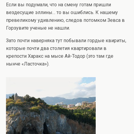
Если вы подумали, что на смену готам пришли
вездесущие эллины… то вы ошиблись. К нашему
превеликому удивлению, следов потомком Зевса в
Горзувите ученые не нашли.
Зато почти наверняка тут побывали гордые квириты,
которые почти два столетия квартировали в
крепости Харакс на мысе Ай-Тодор (это там где
нынче «Ласточка»).