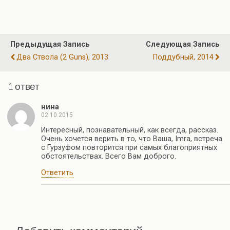
ce
e
at
tt
ail
er
т
b
gr
s
er
п
o
a
A
р
Предыдущая Запись
Следующая Запись
o
m
p
а
Два Ствола (2 Guns), 2013
Поддубный, 2014
k
p
в
и
1 ответ
ть
нина
02.10.2015
Интересный, познавательный, как всегда, рассказ.
Очень хочется верить в то, что Ваша, Imra, встреча
с Гурзуфом повторится при самых благоприятных
обстоятельствах. Всего Вам доброго.
Ответить