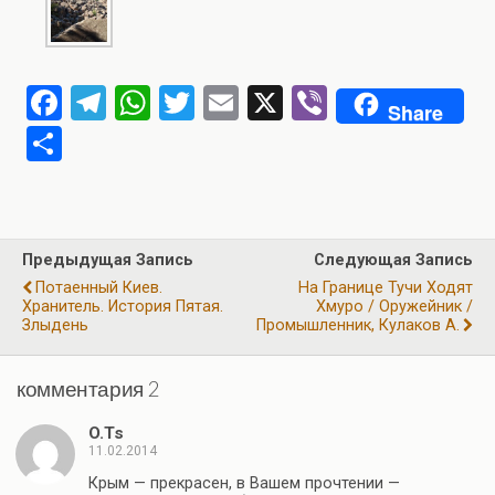
F
T
W
T
E
X
Vi
Share
a
el
h
wi
m
b
О
ce
e
at
tt
ail
er
т
b
gr
s
er
п
o
a
A
р
Предыдущая Запись
Следующая Запись
o
m
p
а
Потаенный Киев.
На Границе Тучи Ходят
k
p
Хранитель. История Пятая.
Хмуро / Оружейник /
в
Злыдень
Промышленник, Кулаков А.
и
ть
комментария 2
O.Ts
11.02.2014
Крым — прекрасен, в Вашем прочтении —