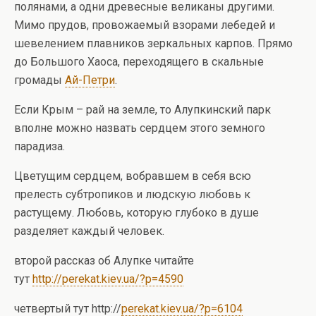
полянами, а одни древесные великаны другими.
Мимо прудов, провожаемый взорами лебедей и
шевелением плавников зеркальных карпов. Прямо
до Большого Хаоса, переходящего в скальные
громады
Ай-Петри
.
Если Крым – рай на земле, то Алупкинский парк
вполне можно назвать сердцем этого земного
парадиза.
Цветущим сердцем, вобравшем в себя всю
прелесть субтропиков и людскую любовь к
растущему. Любовь, которую глубоко в душе
разделяет каждый человек.
второй рассказ об Алупке читайте
тут
http://perekat.kiev.ua/?p=4590
четвертый тут http://
perekat.kiev.ua/?p=6104