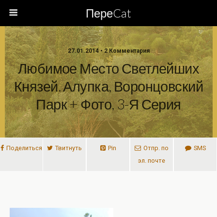
ПереCat
27.01.2014 • 2 Комментария
Любимое Место Светлейших
Князей. Алупка, Воронцовский
Парк + Фото, 3-Я Серия
Поделиться
Твитнуть
Pin
Отпр. по
SMS
эл. почте