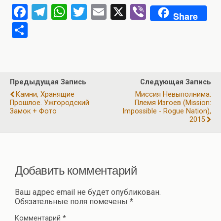
F
T
W
T
E
X
Vi
Share
a
el
h
wi
m
b
О
ce
e
at
tt
ail
er
т
b
gr
s
er
п
o
a
A
р
Предыдущая Запись
Следующая Запись
o
m
p
а
Камни, Хранящие
Миссия Невыполнима:
k
p
Прошлое. Ужгородский
Племя Изгоев (Mission:
в
Замок + Фото
Impossible - Rogue Nation),
и
2015
ть
Добавить комментарий
Ваш адрес email не будет опубликован.
Обязательные поля помечены
*
Комментарий
*