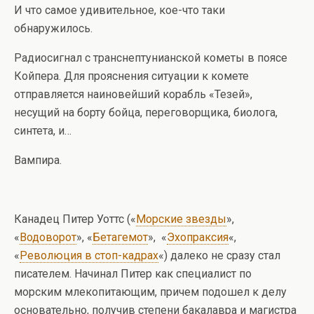
И что самое удивительное, кое-что таки
обнаружилось.
Радиосигнал с транснептунианской кометы в поясе
Койпера. Для прояснения ситуации к комете
отправляется наиновейший корабль «Тезей»,
несущий на борту бойца, переговорщика, биолога,
синтета, и…
Вампира.
Канадец Питер Уоттс («
Морские звезды
»,
«
Водоворот
», «
Бетагемот
», «
Эхопраксия
«,
«
Революция в стоп-кадрах
«) далеко не сразу стал
писателем. Начинал Питер как специалист по
морским млекопитающим, причем подошел к делу
основательно, получив степени бакалавра и магистра