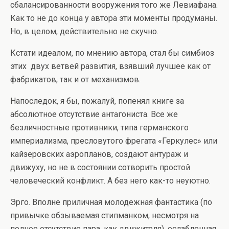
сбалансированности вооружения того же Левиафана.
Как то не до конца у автора эти моменты продуманы.
Но, в целом, действительно не скучно.
Кстати идеалом, по мнению автора, стал бы симбиоз
этих двух ветвей развития, взявший лучшее как от
фабрикатов, так и от механизмов.
Напоследок, я бы, пожалуй, попенял книге за
абсолютное отсутствие антагониста. Все же
безличностные противники, типа германского
империализма, пресловутого фрегата «Геркулес» или
кайзеровских аэропланов, создают антураж и
движуху, но не в состоянии сотворить простой
человеческий конфликт. А без него как-то неуютно.
Эрго. Вполне приличная молодежная фантастика (по
привычке обзываемая стипманком, несмотря на
полное отсутствие пара, как движителя), ослабленная