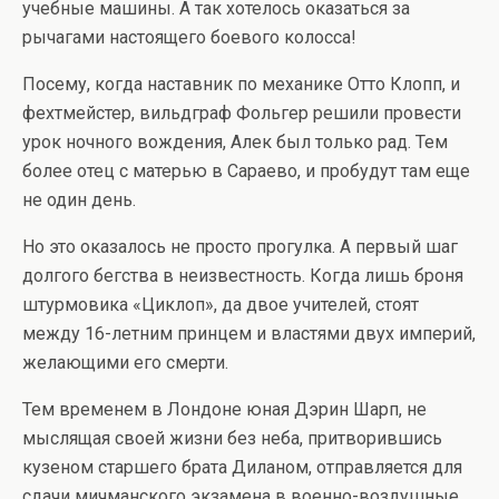
учебные машины. А так хотелось оказаться за
рычагами настоящего боевого колосса!
Посему, когда наставник по механике Отто Клопп, и
фехтмейстер, вильдграф Фольгер решили провести
урок ночного вождения, Алек был только рад. Тем
более отец с матерью в Сараево, и пробудут там еще
не один день.
Но это оказалось не просто прогулка. А первый шаг
долгого бегства в неизвестность. Когда лишь броня
штурмовика «Циклоп», да двое учителей, стоят
между 16-летним принцем и властями двух империй,
желающими его смерти.
Тем временем в Лондоне юная Дэрин Шарп, не
мыслящая своей жизни без неба, притворившись
кузеном старшего брата Диланом, отправляется для
сдачи мичманского экзамена в военно-воздушные