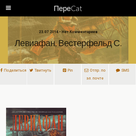
ПереCat
23.07.2014 • Нет Комментариев
Левиафан, Вестерфельд С.
Поделиться
Твитнуть
Pin
Отпр. по
SMS
эл. почте