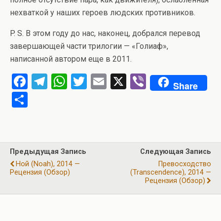
нехваткой у наших героев людских противников.
P. S. В этом году до нас, наконец, добрался перевод
завершающей части трилогии — «Голиаф»,
написанной автором еще в 2011.
F
T
W
T
E
X
Vi
Share
a
el
h
wi
m
b
О
ce
e
at
tt
ail
er
т
b
gr
s
er
п
o
a
A
р
Предыдущая Запись
Следующая Запись
o
m
p
а
Ной (Noah), 2014 —
Превосходство
k
p
Рецензия (обзор)
(Transcendence), 2014 —
в
Рецензия (обзор)
и
ть