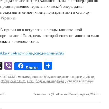
Бородатый агент ЦРУ (Вашингтон), начиная операцию по
предотвращению теракта в киевской опере, даже
представить не мог, к чему приведет визит в столицу
Украины.
А привел он к вступлению в ряды таинственной
организации Tenet, целью которой стоит ни много ни мало
спасение человечества.
kat.kiev.ua/tenet-nolan-довод-нолан-2020/
pp
er
mail
X
Viber
Отправить
Share
РЕЦЕНЗИИ
с метками
Девушка
,
Девушка подающая надежды
,
Довод
,
,
Оскар
,
оскар 2021
,
Отец
,
подающая надежды
. Добавьте в закладки
а Я.
Тень и кость (Shadow and Bone), сериал, 2021
→