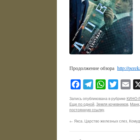
Продолжение обзора
http://pere
Facebook
Telegram
WhatsA
Twitt
E
Запись опубликована в рубрике
КИНО-
Еще по одной
,
Земля кочевников
,
Манк
постоянную ссылку
.
←
Якса. Царство железных слез, Комуд