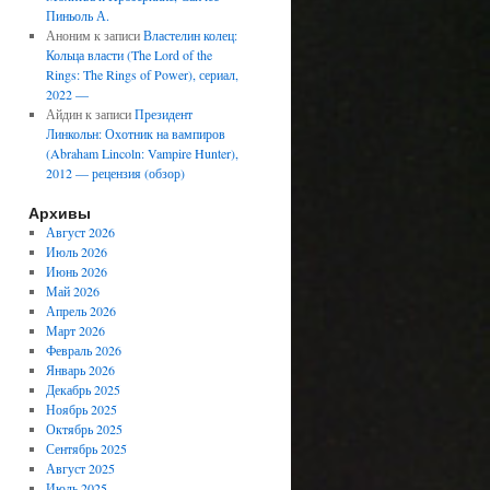
Пиньоль А.
Аноним
к записи
Властелин колец:
Кольца власти (The Lord of the
Rings: The Rings of Power), сериал,
2022 —
Айдин
к записи
Президент
Линкольн: Охотник на вампиров
(Abraham Lincoln: Vampire Hunter),
2012 — рецензия (обзор)
Архивы
Август 2026
Июль 2026
Июнь 2026
Май 2026
Апрель 2026
Март 2026
Февраль 2026
Январь 2026
Декабрь 2025
Ноябрь 2025
Октябрь 2025
Сентябрь 2025
Август 2025
Июль 2025