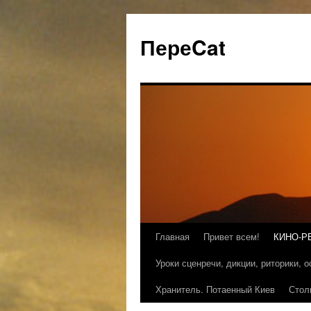
ПереCat
Главная
Привет всем!
КИНО-Р
Уроки сценречи, дикции, риторики, 
Хранитель. Потаенный Киев
Стол