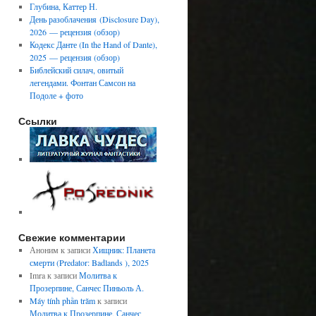
Глубина, Каттер Н.
День разоблачения (Disclosure Day),
2026 — рецензия (обзор)
Кодекс Данте (In the Hand of Dante),
2025 — рецензия (обзор)
Библейский силач, овитый
легендами. Фонтан Самсон на
Подоле + фото
Ссылки
Свежие комментарии
Аноним
к записи
Хищник: Планета
смерти (Predator: Badlands ), 2025
Imra
к записи
Молитва к
Прозерпине, Санчес Пиньоль А.
Máy tính phần trăm
к записи
Молитва к Прозерпине, Санчес