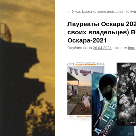
←
Якса. Царство железных слез, Комуд
Лауреаты Оскара 202
своих владельцев) 
Оскара-2021
Опубликовано
26.04.2021
автором
Imra