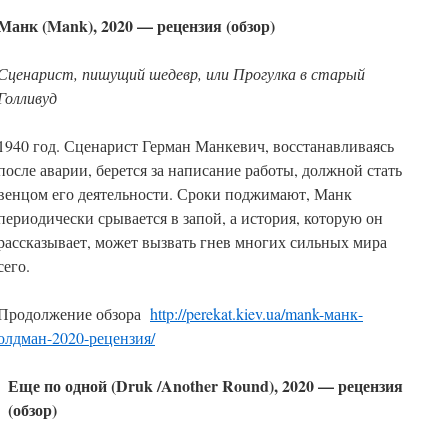
Манк (Mank), 2020 — рецензия (обзор)
Сценарист, пишущий шедевр, или Прогулка в старый
Голливуд
1940 год. Сценарист Герман Манкевич, восстанавливаясь
после аварии, берется за написание работы, должной стать
венцом его деятельности. Сроки поджимают, Манк
периодически срывается в запой, а история, которую он
рассказывает, может вызвать гнев многих сильных мира
сего.
Продолжение обзора
http://perekat.kiev.ua/mank-манк-
олдман-2020-рецензия/
Еще по одной (Druk /Another Round), 2020 — рецензия
(обзор)