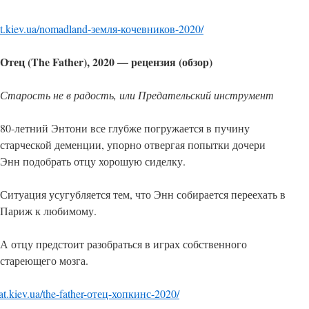
kat.kiev.ua/nomadland-земля-кочевников-2020/
Отец (The Father), 2020 — рецензия (обзор)
Старость не в радость, или Предательский инструмент
80-летний Энтони все глубже погружается в пучину
старческой деменции, упорно отвергая попытки дочери
Энн подобрать отцу хорошую сиделку.
Ситуация усугубляется тем, что Энн собирается переехать в
Париж к любимому.
А отцу предстоит разобраться в играх собственного
стареющего мозга.
kat.kiev.ua/the-father-отец-хопкинс-2020/