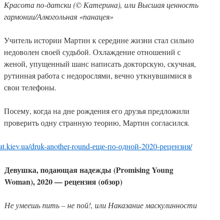
Красота по-датски (© Катерина), или Высшая ценность
гармонии/Алкогольная «панацея»
Учитель истории Мартин к середине жизни стал сильно
недоволен своей судьбой. Охлаждение отношений с
женой, упущенный шанс написать докторскую, скучная,
рутинная работа с недорослями, вечно уткнувшимися в
свои телефоны.
Посему, когда на дне рождения его друзья предложили
проверить одну странную теорию, Мартин согласился.
ekat.kiev.ua/druk-another-round-еще-по-одной-2020-рецензия/
Девушка, подающая надежды (Promising Young
Woman), 2020 — рецензия (обзор)
Не умеешь пить – не пой!, или Наказание маскулинности