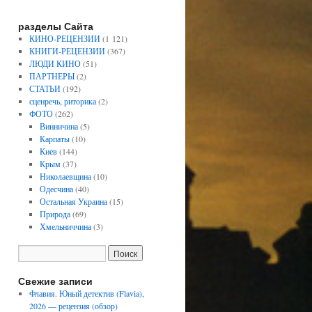
разделы Сайта
КИНО-РЕЦЕНЗИИ
(1 121)
КНИГИ-РЕЦЕНЗИИ
(367)
ЛЮДИ КИНО
(51)
ПАРТНЕРЫ
(2)
СТАТЬИ
(192)
сценречь, риторика
(2)
ФОТО
(262)
Винничина
(5)
Карпаты
(10)
Киев
(144)
Крым
(37)
Николаевщина
(10)
Одесчина
(40)
Остальная Украина
(15)
Природа
(69)
Хмельниччина
(3)
Свежие записи
Флавия. Юный детектив (Flavia),
2026 — рецензия (обзор)