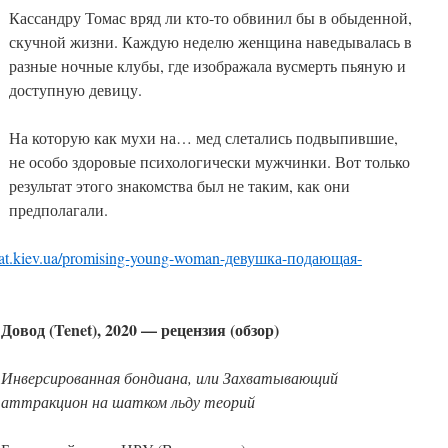
Кассандру Томас вряд ли кто-то обвинил бы в обыденной,
скучной жизни. Каждую неделю женщина наведывалась в
разные ночные клубы, где изображала вусмерть пьяную и
доступную девицу.
На которую как мухи на… мед слетались подвыпившие,
не особо здоровые психологически мужчинки. Вот только
результат этого знакомства был не таким, как они
предполагали.
ekat.kiev.ua/promising-young-woman-девушка-подающая-
Довод (Tenet), 2020 — рецензия (обзор)
Инверсированная бондиана, или Захватывающий
аттракцион на шатком льду теорий