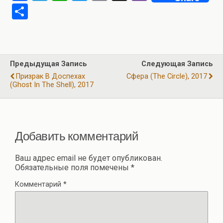
a
el
h
wi
m
b
О
ce
e
at
tt
ail
er
т
b
gr
s
er
п
o
a
A
р
Предыдущая Запись
Следующая Запись
o
m
p
а
Призрак В Доспехах
Сфера (The Circle), 2017
k
p
(Ghost In The Shell), 2017
в
и
ть
Добавить комментарий
Ваш адрес email не будет опубликован.
Обязательные поля помечены
*
Комментарий
*