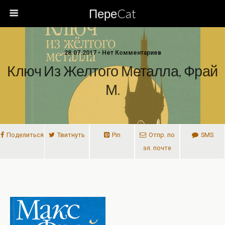
ПереCat
28.07.2017 • Нет Комментариев
Ключ Из Желтого Металла, Фрай
М.
Поделиться
Твитнуть
Pin
Отпр. по
SMS
эл. почте