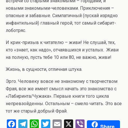
встречи со старыми знакомыми – городами, и
новыми знакомыми-человеками. Приключения –
опасные и забавные. Симпатичный (пускай изрядно
инфантильный) главный герой, тот самый сибарит-
лоботряс.
И крик-призыв к читателю – живи! Не слушай, тех,
кто «знает, как надо», отчаявшихся и усталых. Живи
на полную, пусть тебе 10 или 80, не важно, живи!
Жизнь, в сущности, отличная штука.
Эрго. Человеку вовсе не знакомому с творчеством
Фрая, все же имеет смысл начать это знакомство с
«Лабиринта/Чужака». Первые книги того цикла
непревзойденны. Остальным – смело читать. Это все
тот же старый добрый Фрай.
F
T
W
T
E
X
Vi
Share