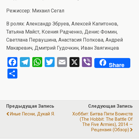
Режиссер: Михаил Сегал
В ролях: Александр Збруев, Алексей Капитонов,
Татьяна Майст, Ксения Радченко, Денис Фомин,
Светлана Первушина, Анастасия Попкова, Андрей
Макаревич, Дмитрий Гудочкин, Иван Звягинцев
F
T
W
T
E
X
Vi
Share
a
el
h
wi
m
b
О
ce
e
at
tt
ail
er
т
b
gr
s
er
п
o
a
A
р
Предыдущая Запись
Следующая Запись
o
m
p
а
Иные Песни, Дукай Я.
Хоббит: Битва Пяти Воинств
k
p
(The Hobbit: The Battle Of
в
The Five Armies), 2014 —
и
Рецензия (обзор)