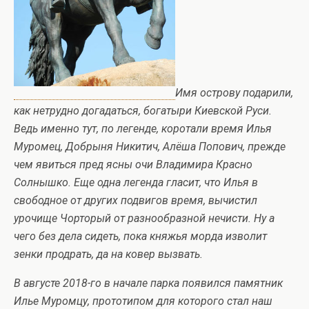
Имя острову подарили,
как нетрудно догадаться, богатыри Киевской Руси.
Ведь именно тут, по легенде, коротали время Илья
Муромец, Добрыня Никитич, Алёша Попович, прежде
чем явиться пред ясны очи Владимира Красно
Солнышко. Еще одна легенда гласит, что Илья в
свободное от других подвигов время, вычистил
урочище Чорторый от разнообразной нечисти. Ну а
чего без дела сидеть, пока княжья морда изволит
зенки продрать, да на ковер вызвать.
В августе 2018-го в начале парка появился памятник
Илье Муромцу, прототипом для которого стал наш