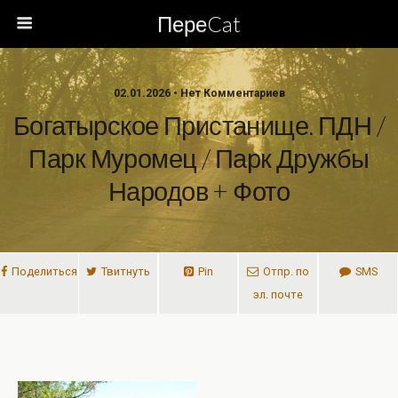
ПереCat
02.01.2026 • Нет Комментариев
Богатырское Пристанище. ПДН /
Парк Муромец / Парк Дружбы
Народов + Фото
Поделиться
Твитнуть
Pin
Отпр. по
SMS
эл. почте