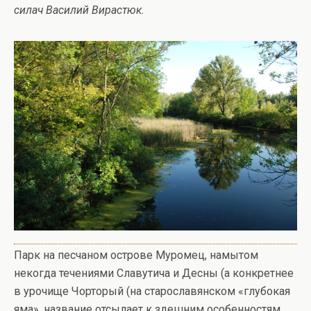
силач Василий Вирастюк.
Парк на песчаном острове Муромец, намытом
некогда течениями Славутича и Десны (а конкретнее
в урочище Чорторый (на старославянском «глубокая
яма», название отсылает к здешним особенностям