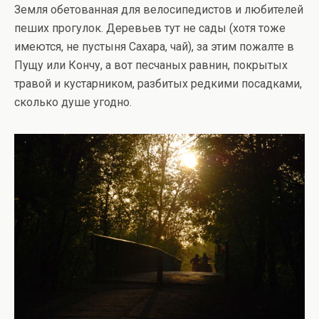
Земля обетованная для велосипедистов и любителей
пеших прогулок. Деревьев тут не сады (хотя тоже
имеются, не пустыня Сахара, чай), за этим пожалте в
Пущу или Кончу, а вот песчаных равнин, покрытых
травой и кустарником, разбитых редкими посадками,
сколько душе угодно.