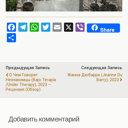
F
T
W
T
E
X
Vi
Share
a
el
h
wi
m
b
О
ce
e
at
tt
ail
er
т
b
gr
s
er
п
o
a
A
р
Предыдущая Запись
Следующая Запись
o
m
p
а
О Чем Говорят
Жанна Дюбарри (Jeanne Du
k
p
Незнакомцы (Bajo Terapia
Barry), 2023
в
/Under Therapy), 2023 —
Рецензия (обзор)
и
ть
Добавить комментарий