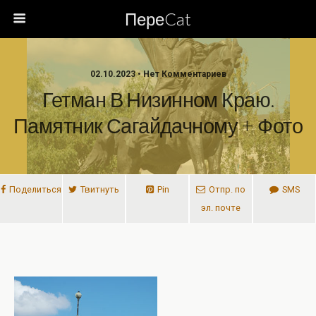
ПереCat
02.10.2023 • Нет Комментариев
Гетман В Низинном Краю.
Памятник Сагайдачному + Фото
Поделиться
Твитнуть
Pin
Отпр. по
SMS
эл. почте