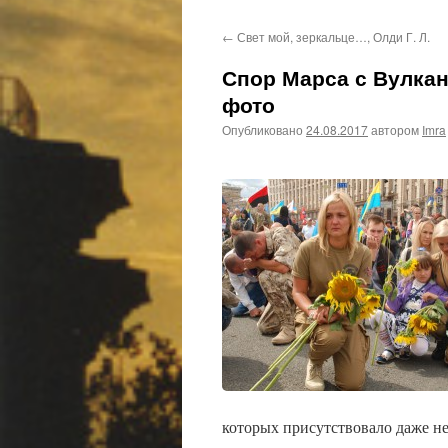
←
Свет мой, зеркальце…, Олди Г. Л.
Спор Марса с Вулка
фото
Опубликовано
24.08.2017
автором
Imra
которых присутствовало даже н