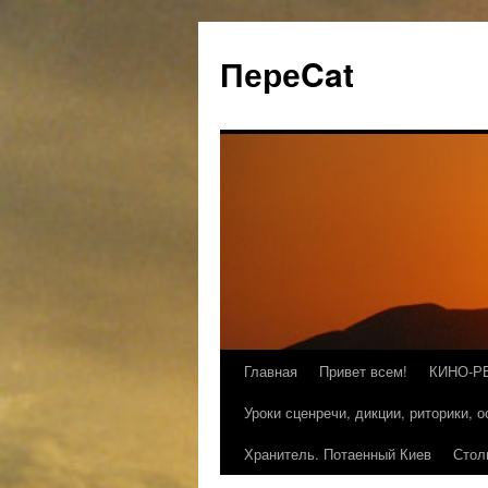
ПереCat
Главная
Привет всем!
КИНО-Р
Уроки сценречи, дикции, риторики, 
Хранитель. Потаенный Киев
Стол