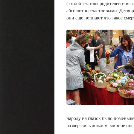
фотообъективы родителей и выг
абсолютно счастливыми. Детвор
они еще не знают что такое смер
народу на глазок было поменьше
разверзлись дождем, мирное пос