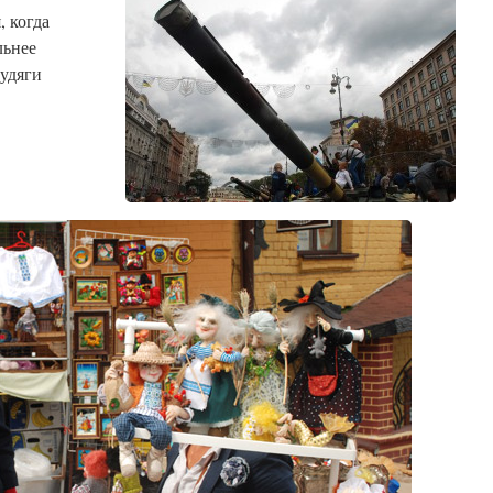
, когда
льнее
рудяги