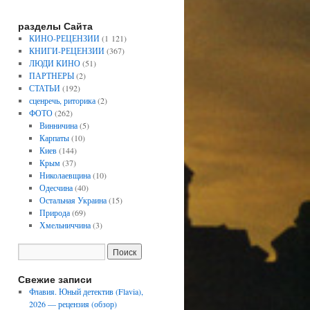
разделы Сайта
КИНО-РЕЦЕНЗИИ
(1 121)
КНИГИ-РЕЦЕНЗИИ
(367)
ЛЮДИ КИНО
(51)
ПАРТНЕРЫ
(2)
СТАТЬИ
(192)
сценречь, риторика
(2)
ФОТО
(262)
Винничина
(5)
Карпаты
(10)
Киев
(144)
Крым
(37)
Николаевщина
(10)
Одесчина
(40)
Остальная Украина
(15)
Природа
(69)
Хмельниччина
(3)
Свежие записи
Флавия. Юный детектив (Flavia),
2026 — рецензия (обзор)