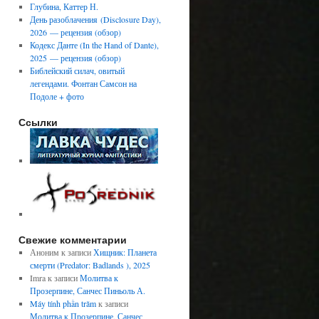
Глубина, Каттер Н.
День разоблачения (Disclosure Day),
2026 — рецензия (обзор)
Кодекс Данте (In the Hand of Dante),
2025 — рецензия (обзор)
Библейский силач, овитый
легендами. Фонтан Самсон на
Подоле + фото
Ссылки
Свежие комментарии
Аноним
к записи
Хищник: Планета
смерти (Predator: Badlands ), 2025
Imra
к записи
Молитва к
Прозерпине, Санчес Пиньоль А.
Máy tính phần trăm
к записи
Молитва к Прозерпине, Санчес