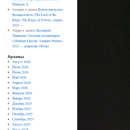
Пиньоль А.
Аноним
к записи
Властелин колец:
Кольца власти (The Lord of the
Rings: The Rings of Power), сериал,
2022 —
Айдин
к записи
Президент
Линкольн: Охотник на вампиров
(Abraham Lincoln: Vampire Hunter),
2012 — рецензия (обзор)
Архивы
Август 2026
Июль 2026
Июнь 2026
Май 2026
Апрель 2026
Март 2026
Февраль 2026
Январь 2026
Декабрь 2025
Ноябрь 2025
Октябрь 2025
Сентябрь 2025
Август 2025
Июль 2025