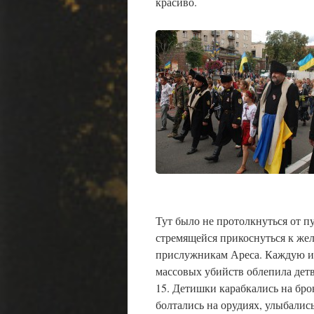
красиво.
Тут было не протолкнуться от п
стремящейся прикоснуться к же
прислужникам Ареса. Каждую и
массовых убийств облепила детв
15. Детишки карабкались на бро
болтались на орудиях, улыбались