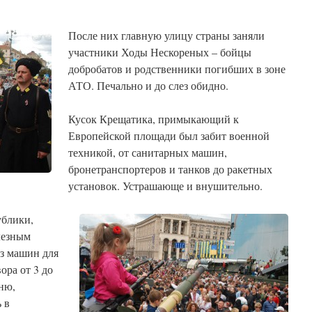
После них главную улицу страны заняли
участники Ходы Нескореных – бойцы
добробатов и родственники погибших в зоне
АТО. Печально и до слез обидно.
Кусок Крещатика, примыкающий к
Европейской площади был забит военной
техникой, от санитарных машин,
бронетранспортеров и танков до ракетных
установок. Устрашающе и внушительно.
ублики,
лезным
з машин для
ора от 3 до
ню,
 в