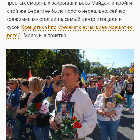
простых смертных закрывали весь Майдан, и пройти
к той же Берегине было просто нереально, сейчас
«режимным» стал лишь самый центр площади и
кусок
Крещатика
http://perekat.kiev.ua/киев-крещатик-
фото/
. Мелочь, а приятно.