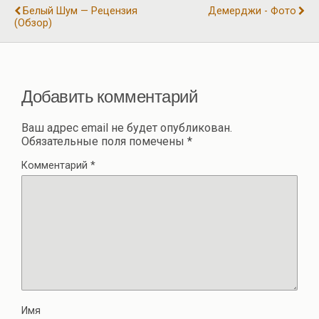
o
m
p
а
Белый Шум — Рецензия
Демерджи - Фото
k
p
(обзор)
в
и
ть
Добавить комментарий
Ваш адрес email не будет опубликован.
Обязательные поля помечены
*
Комментарий
*
Имя