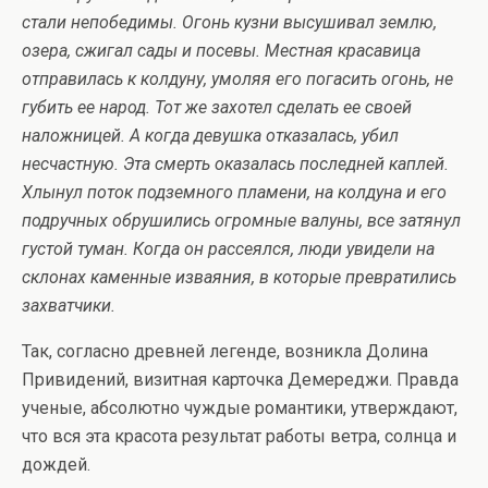
стали непобедимы. Огонь кузни высушивал землю,
озера, сжигал сады и посевы. Местная красавица
отправилась к колдуну, умоляя его погасить огонь, не
губить ее народ. Тот же захотел сделать ее своей
наложницей. А когда девушка отказалась, убил
несчастную. Эта смерть оказалась последней каплей.
Хлынул поток подземного пламени, на колдуна и его
подручных обрушились огромные валуны, все затянул
густой туман. Когда он рассеялся, люди увидели на
склонах каменные изваяния, в которые превратились
захватчики.
Так, согласно древней легенде, возникла Долина
Привидений, визитная карточка Демереджи. Правда
ученые, абсолютно чуждые романтики, утверждают,
что вся эта красота результат работы ветра, солнца и
дождей.