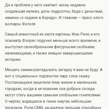
Да и проблем у него хватает: жена, недавно
сходившая налево, дочь-подросток, беда с деньгами,
намеки «о седине в бороду». И главная — пресс злого
волчары Фогеля.
Самый известный из каста картины Жан Рено и его
психиатр Флорес подучил меньше всего времени, и
выступил своеобразными фигурными скобками,
начинающими, а также изящно завершающими
историю.
Мешать самим разгадывать загадку я вам не буду. А
вот о социальных подтекстах пару слов скажу.
Постановщики зацепили тему жизни в маленьких
городках, когда в мгновение ока добрые соседи
могут стать вашими самыми злобными гонителями.
О чертях, водящихся в тихих омутах небольших
поселков. Роли СМИ, на щелчок пальцев способных