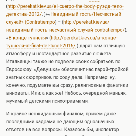
(
http://perekat.kiev.ua/el-cuerpo-the-body-руэда-тело-
детектив-2012/
, )»«
Невидимый гость/Несчастный
случай» (Contratiempo
) – (
http://perekat.kiev.ua/
невидимый-гость-несчастный-случай-contratiempo/
),
«
В конце туннеля
» (
http://perekat.kiev.ua/в-конце-
туннеля-al-final-del-tunel-2016/
) дарят нам отличную
атмосферу и нестандартное развитие сюжета.
Итальянцы также не подвели своих собратьев по
Евросоюзу. «Девушка» обеспечит нас парой-тройкой
знатных сюрпризов по ходу дела. Например: ну,
конечно, подумаете вы сразу, религиозные фанатики
виноваты. Или: а как же! Небось, очередной маньяк,
мучимый детскими психотравмами.
И крайне неожиданным финалом, причем даже
последними кадрами не дающим однозначных
ответов на все вопросы. Казалось бы, инспектор