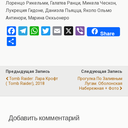
Лоренцо Рикельми, Галатеа Ранци, Микела Ческон,
Лукреция Гидоне, Даниэла Пьяцца, Якопо Ольмо
Антинори, Марина Оккьонеро
F
T
W
T
E
X
Vi
Share
a
el
h
wi
m
b
О
ce
e
at
tt
ail
er
т
b
gr
s
er
п
o
a
A
р
Предыдущая Запись
Следующая Запись
o
m
p
а
Tomb Raider: Лара Крофт
Прогулка По Заливным
k
p
( Tomb Raider), 2018
Лугам. Оболонская
в
Набережная + Фото
и
ть
Добавить комментарий