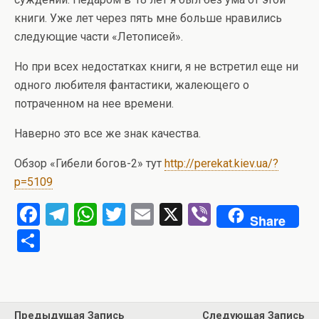
книги. Уже лет через пять мне больше нравились
следующие части «Летописей».
Но при всех недостатках книги, я не встретил еще ни
одного любителя фантастики, жалеющего о
потраченном на нее времени.
Наверно это все же знак качества.
Обзор «Гибели богов-2» тут
http://perekat.kiev.ua/?
p=5109
F
T
W
T
E
X
Vi
Share
a
el
h
wi
m
b
О
ce
e
at
tt
ail
er
т
b
gr
s
er
п
o
a
A
р
Предыдущая Запись
Следующая Запись