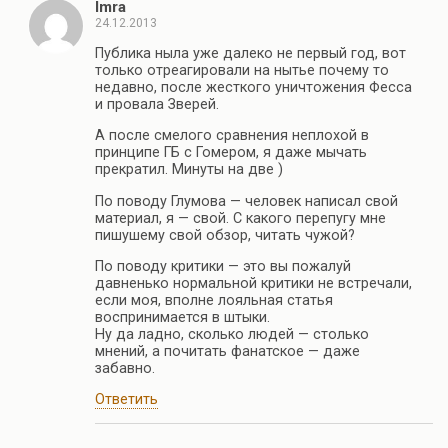
Imra
24.12.2013
Публика ныла уже далеко не первый год, вот
только отреагировали на нытье почему то
недавно, после жесткого уничтожения Фесса
и провала Зверей.
А после смелого сравнения неплохой в
принципе ГБ с Гомером, я даже мычать
прекратил. Минуты на две )
По поводу Глумова — человек написал свой
материал, я — свой. С какого перепугу мне
пишушему свой обзор, читать чужой?
По поводу критики — это вы пожалуй
давненько нормальной критики не встречали,
если моя, вполне лояльная статья
воспринимается в штыки.
Ну да ладно, сколько людей — столько
мнений, а почитать фанатское — даже
забавно.
Ответить