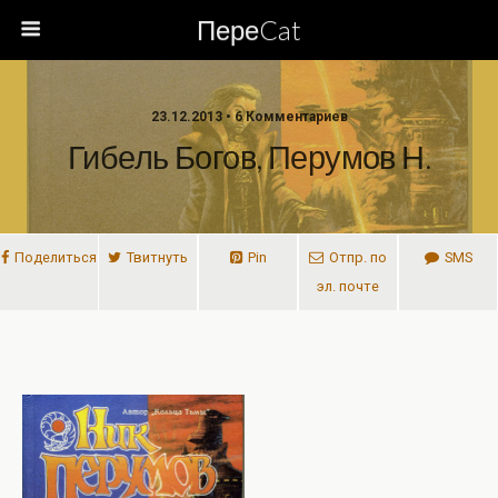
ПереCat
23.12.2013 • 6 Комментариев
Гибель Богов, Перумов Н.
Поделиться
Твитнуть
Pin
Отпр. по
SMS
эл. почте