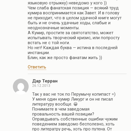
языковую отрыжку) неведомо у кого ))
Чем слаба фанатская позиция — всякий труд
кумира воспринимается как Завет. И в голову
не приходит, что в целом удачной книге могут
быть и не очень удачные ходы, слабые и
неоднозначные моменты.
А Кумир, простите за святотатство, может
испытывать творческий кризис, или попросту
встать не с той ноги.
Но нет! Каждая буква — истина в последней
инстанции.
Блин, как же просто фанатам жить ))
Ответить
Дар Терран
26.12.2013
Так у вас не ток по Перумычу копипаст =)
У меня один кумир Ликург и он не писал
литературу вообще. 😀
Понимаете в чем заведомая
провальность вашей позиции?
Оправдывать собственные ошибки чужим
поведением заведомо бесполезно, хоть
про литератру речь, хоть про путена. От