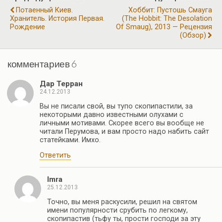
o
m
p
а
Потаенный Киев.
Хоббит: Пустошь Смауга
k
p
Хранитель. История Первая.
(The Hobbit: The Desolation
в
Рождение
Of Smaug), 2013 — Рецензия
и
(обзор)
ть
комментариев 6
Дар Терран
24.12.2013
Вы не писали свой, вы тупо скопипастили, за
некоторыми давно известными олухами с
личными мотивами. Скорее всего вы вообще не
читали Перумова, и вам просто надо набить сайт
статейками. Имхо.
Ответить
Imra
25.12.2013
Точно, вы меня раскусили, решил на святом
имени популярности срубить по легкому,
скопипастив (тьфу ты, прости господи за эту