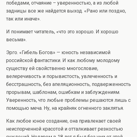
победами, отчаяние – уверенностью, а из любой
задницы все же найдется выход. «Рано или поздно,
так или иначе».
И понимает читатель, «что это хорошо. И хорошо
весьма».
Эрго. «Гибель Богов» — юность независимой
российской фантастики. И как любому молодому
существу ей свойственно многословие,
велеречивость и порывистость, увлеченность и
бесстрашность, без апеляционность, подверженность
прорывам, шаблонам, ошибкам и заблуждениям.
Уверенность, что любые проблемы решаются лишь с
помощью меча. Ну, на крайняк огненного заклятья.
Как любое юное создание, она привлекает своей
неиспорченной красотой и отталкивает резкостью
суждений. Недаром в 18 лет я был без ума от этой