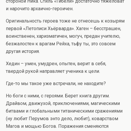
стороной Ника. Стиль «Гибели» достаточно тяжеловат
и нарочито архаично-героичен.
Оригинальность героев тоже не отнесешь к козырям
первой «Летописи Хьёрварда». Хаген – бесстрашен,
воинственен, харизматичен, могуч, предан учителю,
безжалостен к врагам Рейха, тьфу ты, это совсем
другая история.
Хедин – умен, умудрен, опытен, верит в себя,
твердой рукой направляет ученика к цели.
Где-то мы такое уже встречали, не находите?
Но боги с ними, с героями. Берет книга другим.
Драйвом, движухой, приключениями, магическими
битвами и глобальными титаническими сражениями
(ну любит Перумов энто дело, любит), коварством
Магов и мощью Богов. Поражения сменяются