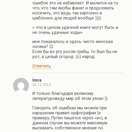
ошибок это не избавляет. И молится на то
что, кто там якобы фанат и продолжать
косячить, это ведь так картонно и
шаблонно для людей вообще ))))
» что в целом удачной книге могут быть и
не очень удачные ходы»
мне показалось и здесь чисто женская
логика? 😉
Если бы во рту росли грибы, то был бы не
рот, а целый огород. (с) народ.
Ответить
Imra
26.12.2013
И только благодаря великому
литературоведу мир об этом узнал ))
Говорить об ошибках мы можем при
нарушении правил орфографии (к
примеру, Путин пишется через «и»), в
данном случае вы можете максимум
высказать собственное мнение по