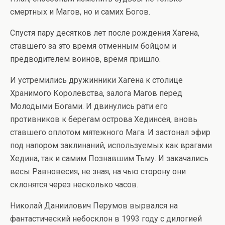
смертных и Магов, но и самих Богов.
Спустя пару десятков лет после рождения Хагена,
ставшего за это время отменным бойцом и
предводителем воинов, время пришло.
И устремились дружинники Хагена к столице
Хранимого Королевства, залога Магов перед
Молодыми Богами. И двинулись рати его
противников к берегам острова Хединсея, вновь
ставшего оплотом мятежного Мага. И застонал эфир
под напором заклинаний, используемых как врагами
Хедина, так и самим Познавшим Тьму. И закачались
весы Равновесия, не зная, на чью сторону они
склонятся через несколько часов.
Николай Даниилович Перумов вырвался на
фантастический небосклон в 1993 году с дилогией