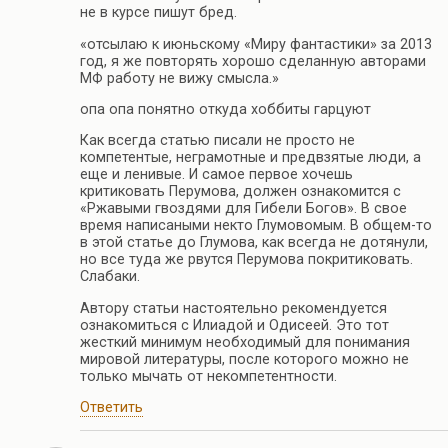
не в курсе пишут бред.
«отсылаю к июньскому «Миру фантастики» за 2013
год, я же повторять хорошо сделанную авторами
МФ работу не вижу смысла.»
опа опа понятно откуда хоббиты гарцуют
Как всегда статью писали не просто не
компетентые, неграмотные и предвзятые люди, а
еще и ленивые. И самое первое хочешь
критиковать Перумова, должен ознакомится с
«Ржавыми гвоздями для Гибели Богов». В свое
время написаными некто Глумовомым. В общем-то
в этой статье до Глумова, как всегда не дотянули,
но все туда же рвутся Перумова покритиковать.
Слабаки.
Автору статьи настоятельно рекомендуется
ознакомиться с Илиадой и Одисеей. Это тот
жесткий минимум необходимый для понимания
мировой литературы, после которого можно не
только мычать от некомпетентности.
Ответить