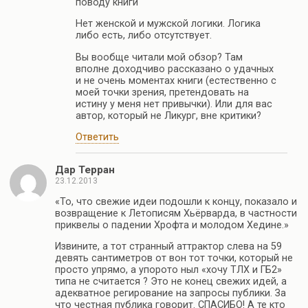
поводу книги
Нет женской и мужской логики. Логика
либо есть, либо отсутствует.
Вы вообще читали мой обзор? Там
вполне доходчиво рассказано о удачных
и не очень моментах книги (естественно с
моей точки зрения, претендовать на
истину у меня нет привычки). Или для вас
автор, который не Ликург, вне критики?
Ответить
Дар Терран
23.12.2013
«То, что свежие идеи подошли к концу, показало и
возвращение к Летописям Хьёрварда, в частности
приквелы о падении Хрофта и молодом Хедине.»
Извините, а тот странный аттрактор слева на 59
девять сантиметров от вон тот точки, который не
просто упрямо, а упорото ныл «хочу ТЛХ и ГБ2»
типа не считается ? Это не конец свежих идей, а
адекватное регирование на запросы публики. За
что честная публика говорит. СПАСИБО! А те кто