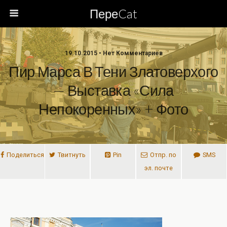
ПереCat
19.10.2015 • Нет Комментариев
Пир Марса В Тени Златоверхого
— Выставка «Сила
Непокоренных» + Фото
Поделиться
Твитнуть
Pin
Отпр. по
SMS
эл. почте