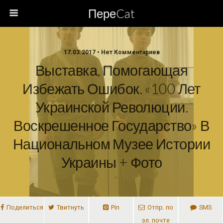
ПереCat
17.03.2017 • Нет Комментариев
Выставка, Помогающая
Избежать Ошибок. «100 Лет
Украинской Революции.
Воскрешенное Государство» В
Национальном Музее Истории
Украины + Фото
Поделиться
Твитнуть
Pin
Отпр. по
SMS
эл. почте