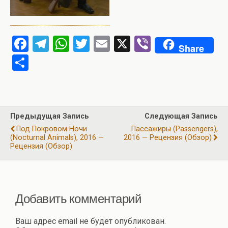
F
T
W
T
E
X
Vi
Share
a
el
h
wi
m
b
О
ce
e
at
tt
ail
er
т
b
gr
s
er
п
o
a
A
р
Предыдущая Запись
Следующая Запись
o
m
p
а
Под Покровом Ночи
Пассажиры (Passengers),
k
p
(Nocturnal Animals), 2016 —
2016 — Рецензия (обзор)
в
Рецензия (обзор)
и
ть
Добавить комментарий
Ваш адрес email не будет опубликован.