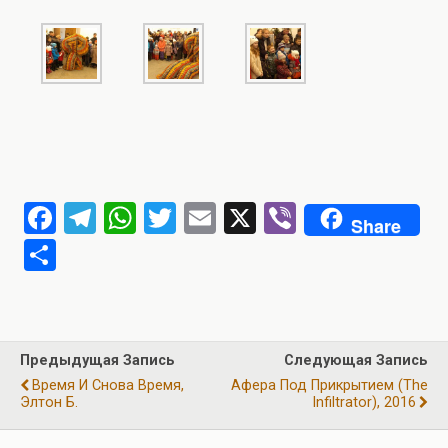
F
T
W
T
E
X
Vi
Share
a
el
h
wi
m
b
О
ce
e
at
tt
ail
er
т
b
gr
s
er
п
o
a
A
р
Предыдущая Запись
Следующая Запись
o
m
p
а
Время И Снова Время,
Афера Под Прикрытием (The
k
p
Элтон Б.
Infiltrator), 2016
в
и