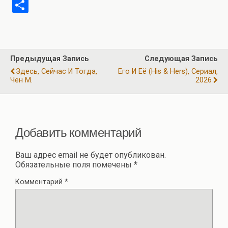
a
el
h
wi
m
b
О
ce
e
at
tt
ail
er
т
b
gr
s
er
п
o
a
A
р
Предыдущая Запись
Следующая Запись
o
m
p
а
Здесь, Сейчас И Тогда,
Его И Её (His & Hers), Сериал,
k
p
Чен М.
2026
в
и
ть
Добавить комментарий
Ваш адрес email не будет опубликован.
Обязательные поля помечены
*
Комментарий
*