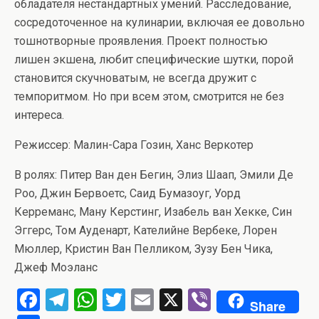
обладателя нестандартных умений. Расследование,
сосредоточенное на кулинарии, включая ее довольно
тошнотворные проявления. Проект полностью
лишен экшена, любит специфические шутки, порой
становится скучноватым, не всегда дружит с
темпоритмом. Но при всем этом, смотрится не без
интереса.
Режиссер: Малин-Сара Гозин, Ханс Веркотер
В ролях: Питер Ван ден Бегин, Элиз Шаап, Эмили Де
Роо, Джин Бервоетс, Саид Бумазоуг, Уорд
Керреманс, Ману Керстинг, Изабель ван Хекке, Син
Эггерс, Том Ауденарт, Кателийне Вербеке, Лорен
Мюллер, Кристин Ван Пелликом, Зузу Бен Чика,
Джеф Моэланс
F
T
W
T
E
X
Vi
Share