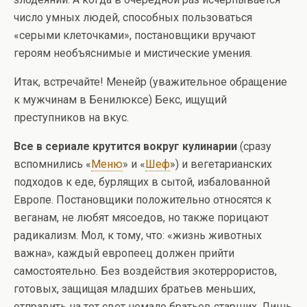
число умных людей, способных пользоваться
«серыми клеточками», постановщики вручают
героям необъяснимые и мистические умения.
Итак, встречайте! Менейр (уважительное обращение
к мужчинам в Бенилюксе) Бекс, ищущий
преступников на вкус.
Все в сериале крутится вокруг кулинарии
(сразу
вспомнились «
Меню
» и «
Шеф
») и вегетарианских
подходов к еде, бурлящих в сытой, избалованной
Европе. Постановщики положительно относятся к
веганам, не любят мясоедов, но также порицают
радикализм. Мол, к тому, что: «жизнь животных
важна», каждый европеец должен прийти
самостоятельно. Без воздействия экотеррористов,
готовых, защищая младших братьев меньших,
отправить на тот свет немало братьев старших. Лишь