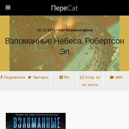
ПереCat
16.12.2016 • Нет Комментариев
Взломанные Небеса, Робертсон
Эл
Поделиться
Твитнуть
Pin
Отпр. по
SMS
эл. почте