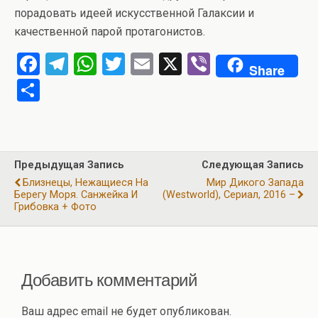
порадовать идеей искусственной Галаксии и
качественной парой протагонистов.
F
T
W
T
E
X
Vi
Share
a
el
h
wi
m
b
О
ce
e
at
tt
ail
er
т
b
gr
s
er
п
o
a
A
р
Предыдущая Запись
Следующая Запись
o
m
p
а
Близнецы, Нежащиеся На
Мир Дикого Запада
k
p
Берегу Моря. Санжейка И
(Westworld), Сериал, 2016 –
в
Грибовка + Фото
и
ть
Добавить комментарий
Ваш адрес email не будет опубликован.