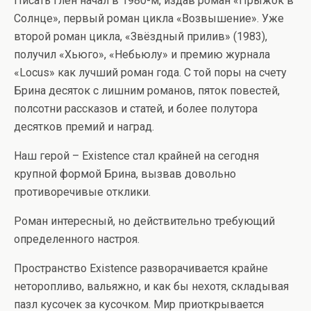
Писать Глен начал в 1980-м, издав роман «Прыжок в
Солнце», первый роман цикла «Возвышение». Уже
второй роман цикла, «Звёздный прилив» (1983),
получил «Хьюго», «Небьюлу» и премию журнала
«Locus» как лучший роман года. С той поры на счету
Брина десяток с лишним романов, пяток повестей,
полсотни рассказов и статей, и более полутора
десятков премий и наград.
Наш герой – Existence стал крайней на сегодня
крупной формой Брина, вызвав довольно
противоречивые отклики.
Роман интересный, но действительно требующий
определенного настроя.
Пространство Existence разворачивается крайне
неторопливо, вальяжно, и как бы нехотя, складывая
пазл кусочек за кусочком. Мир приоткрывается