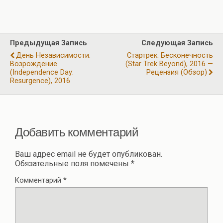
ce
e
at
tt
ail
er
т
b
gr
s
er
п
o
a
A
р
Предыдущая Запись
Следующая Запись
o
m
p
а
День Независимости:
Стартрек: Бесконечность
k
p
Возрождение
(Star Trek Beyond), 2016 —
в
(Independence Day:
Рецензия (обзор)
Resurgence), 2016
и
ть
Добавить комментарий
Ваш адрес email не будет опубликован.
Обязательные поля помечены
*
Комментарий
*