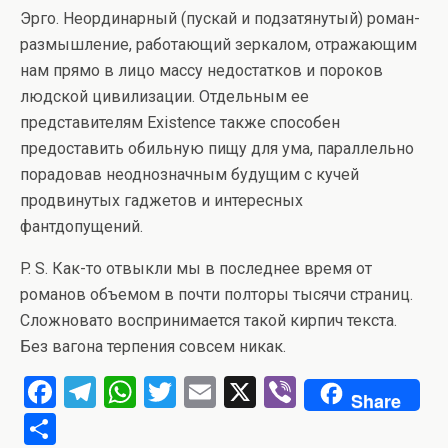
Эрго. Неординарный (пускай и подзатянутый) роман-
размышление, работающий зеркалом, отражающим
нам прямо в лицо массу недостатков и пороков
людской цивилизации. Отдельным ее
представителям Existence также способен
предоставить обильную пищу для ума, параллельно
порадовав неоднозначным будущим с кучей
продвинутых гаджетов и интересных
фантдопущений.
P. S. Как-то отвыкли мы в последнее время от
романов объемом в почти полторы тысячи страниц.
Сложновато воспринимается такой кирпич текста.
Без вагона терпения совсем никак.
F
T
W
T
E
X
Vi
Share
a
el
h
wi
m
b
О