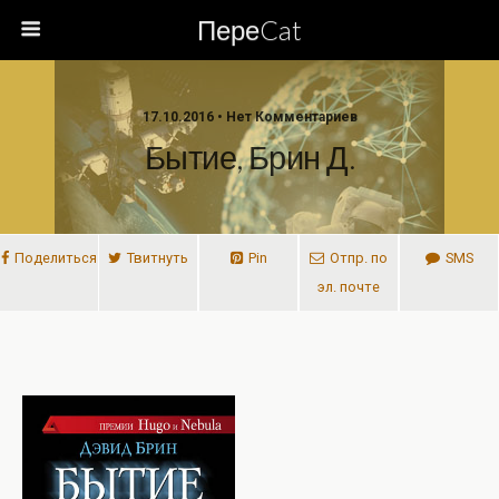
ПереCat
17.10.2016 • Нет Комментариев
Бытие, Брин Д.
Поделиться
Твитнуть
Pin
Отпр. по
SMS
эл. почте