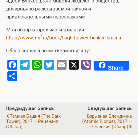
идеей Бункера, как модели людского общества,
дозировано раскрываемой тайной и
привлекательными персонажами.
Мой обзор второй части трилогии
https://www.mirf.ru/book/hugh-howey-bunker-smena
Обзор сериала по мотивам книги
тут
F
T
W
T
E
X
Vi
Share
a
el
h
wi
m
b
О
ce
e
at
tt
ail
er
т
b
gr
s
er
п
o
a
A
р
Предыдущая Запись
Следующая Запись
o
m
p
а
Тёмная Башня (The Dark
Взрывная Блондинка
k
p
Tower), 2017 — Рецензия
(Atomic Blonde), 2017 —
в
(обзор)
Рецензия (обзор)
и