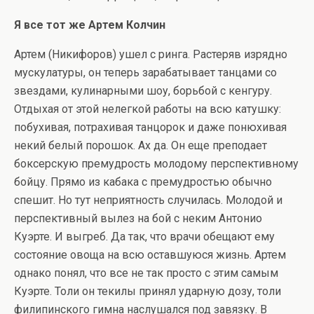
Я все тот же Артем Колчин
Артем (Никифоров) ушел с ринга. Растеряв изрядно
мускулатуры, он теперь зарабатывает танцами со
звездами, кулинарными шоу, борьбой с кенгуру.
Отдыхая от этой нелегкой работы на всю катушку:
побухивая, потрахивая танцорок и даже понюхивая
некий белый порошок. Ах да. Он еще преподает
боксерскую премудрость молодому перспективному
бойцу. Прямо из кабака с премудростью обычно
спешит. Но тут неприятность случилась. Молодой и
перспективный вылез на бой с неким Антонио
Куэрте. И выгреб. Да так, что врачи обещают ему
состояние овоща на всю оставшуюся жизнь. Артем
однако понял, что все не так просто с этим самым
Куэрте. Толи он текилы принял ударную дозу, толи
филипинского гимна наслушался под завязку. В