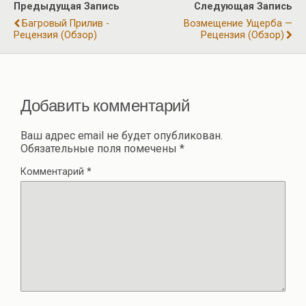
р
Предыдущая Запись
Следующая Запись
o
m
p
а
Багровый Прилив -
Возмещение Ущерба —
k
p
Рецензия (обзор)
Рецензия (обзор)
в
и
ть
Добавить комментарий
Ваш адрес email не будет опубликован.
Обязательные поля помечены
*
Комментарий
*