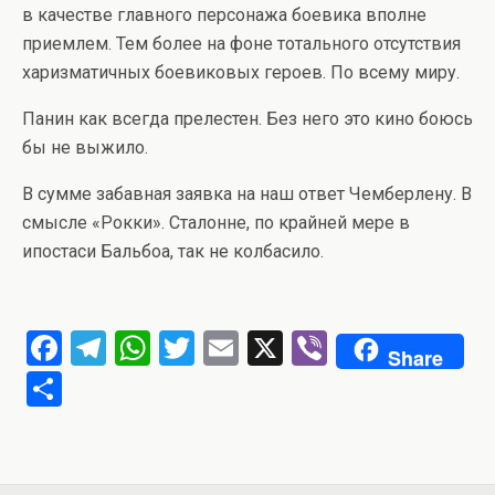
в качестве главного персонажа боевика вполне
приемлем. Тем более на фоне тотального отсутствия
харизматичных боевиковых героев. По всему миру.
Панин как всегда прелестен. Без него это кино боюсь
бы не выжило.
В сумме забавная заявка на наш ответ Чемберлену. В
смысле «Рокки». Сталонне, по крайней мере в
ипостаси Бальбоа, так не колбасило.
F
T
W
T
E
X
Vi
Share
a
el
h
wi
m
b
О
ce
e
at
tt
ail
er
т
b
gr
s
er
п
o
a
A