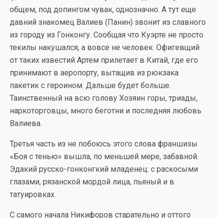
общем, под допингом чувак, однозначно. А тут еще
давний знакомец Валиев (Панин) звонит из славного
из городу из Гонконгу. Сообщая что Куэрте не просто
текилы накушался, а вовсе не человек.
Офигевщий
от таких известий Артем прилетает в Китай, где его
принимают в аеропорту, вытащив из рюкзака
пакетик с героином. Дальше будет больше.
Таинственный на всю голову Хозяин горы, триады,
наркоторговцы, много беготни и последняя любовь
Валиева.
Третья часть из не побоюсь этого слова франшизы
«Боя с тенью» вышла, по меньшей мере, забавной.
Эдакий русско-гонконгкий младенец: с раскосыми
глазами, рязанской мордой лица, пьяный и в
татуировках.
С самого начала Никифоров старательно и оттого