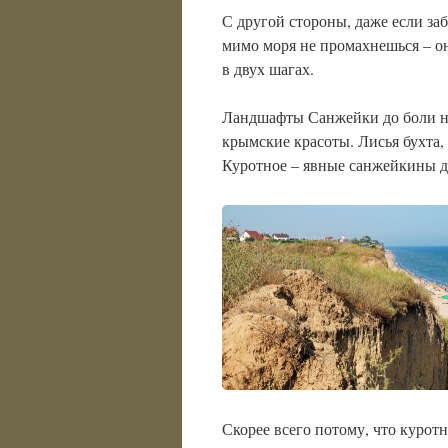
С другой стороны, даже если за
мимо моря не промахнешься – о
в двух шагах.
Ландшафты Санжейки до боли 
крымские красоты. Лисья бухта, 
Куротное – явные санжейкины д
Скорее всего потому, что курот