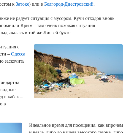
остом к
Затоке
) или в
Белгород-Днестровский
.
акже не радует ситуация с мусором. Кучи отходов вновь
апомнили Крым – там очень похожая ситуация
кладывалась в той же Лисьей бухте.
итуация с
асти –
Одесса
но заскочить
тандартна –
 водные
д в кабак –
о в
Идеальное время для посещения, как впрочем
и везде, либо до начала высокого сезона, либо