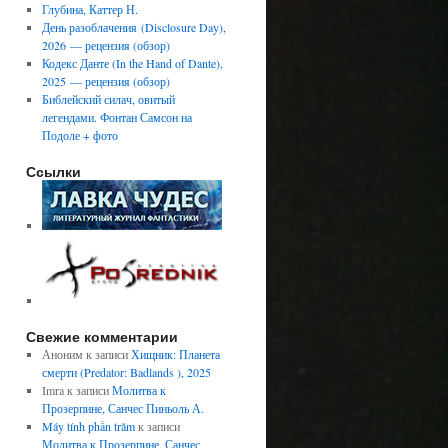
Глубина, Каттер Н.
День разоблачения (Disclosure Day),
2026 — рецензия (обзор)
Кодекс Данте (In the Hand of Dante),
2025 — рецензия (обзор)
Библейский силач, овитый
легендами. Фонтан Самсон на
Подоле + фото
Ссылки
Свежие комментарии
Аноним
к записи
Хищник: Планета
смерти (Predator: Badlands ), 2025
Imra
к записи
Молитва к
Прозерпине, Санчес Пиньоль А.
Máy tính phần trăm
к записи
Молитва к Прозерпине, Санчес