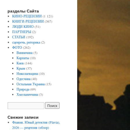
разделы Сайта
КИНО-РЕЦЕНЗИИ
(1 121)
КНИГИ-РЕЦЕНЗИИ
(367)
ЛЮДИ КИНО
(51)
ПАРТНЕРЫ
(2)
СТАТЬИ
(192)
сценречь, риторика
(2)
ФОТО
(262)
Винничина
(5)
Карпаты
(10)
Киев
(144)
Крым
(37)
Николаевщина
(10)
Одесчина
(40)
Остальная Украина
(15)
Природа
(69)
Хмельниччина
(3)
Свежие записи
Флавия. Юный детектив (Flavia),
2026 — рецензия (обзор)