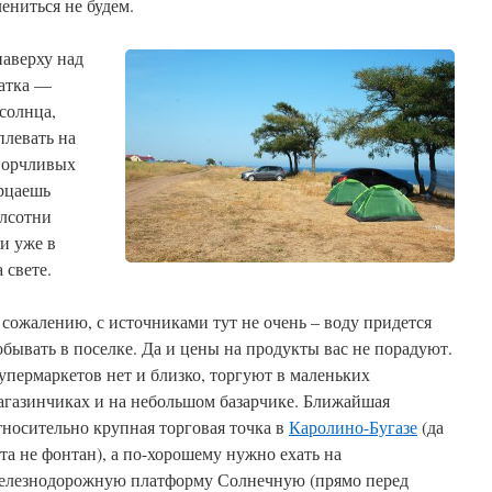
лениться не будем.
наверху над
латка —
солнца,
плевать на
ворчливых
ерцаешь
олсотни
и уже в
 свете.
 сожалению, с источниками тут не очень – воду придется
обывать в поселке. Да и цены на продукты вас не порадуют.
упермаркетов нет и близко, торгуют в маленьких
агазинчиках и на небольшом базарчике. Ближайшая
тносительно крупная торговая точка в
Каролино-Бугазе
(да
 та не фонтан), а по-хорошему нужно ехать на
елезнодорожную платформу Солнечную (прямо перед