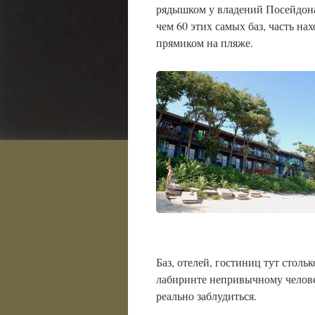
рядышком у владений Посейдона
чем 60 этих самых баз, часть на
прямиком на пляже.
Баз, отелей, гостиниц тут стольк
лабиринте непривычному челов
реально заблудиться.