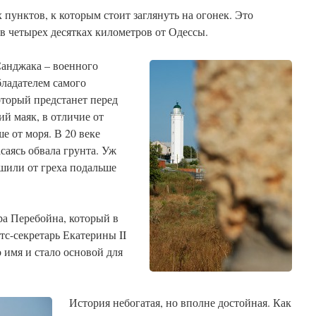
 пунктов, к которым стоит заглянуть на огонек. Это
 в четырех десятках километров от Одессы.
Санджака – военного
бладателем самого
оторый предстанет перед
й маяк, в отличие от
е от моря. В 20 веке
саясь обвала грунта. Уж
ешили от греха подальше
ора Перебойна, который в
тс-секретарь Екатерины II
 имя и стало основой для
История небогатая, но вполне достойная. Как