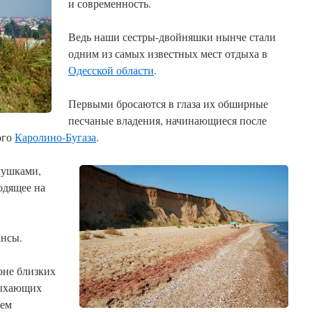
и современность.
Ведь наши сестры-двойняшки нынче стали
одним из самых известных мест отдыха в
Одесской области
.
Первыми бросаются в глаза их обширные
песчаные владения, начинающиеся после
ого
Каролино-Бугаза
.
кушками,
одящее на
ансы.
оне близких
дыхающих
сем