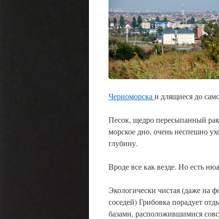
Черноморска
и длящиеся до сам
Песок, щедро пересыпанный ра
морское дно, очень неспешно ух
глубину.
Вроде все как везде. Но есть ню
Экологически чистая (даже на ф
соседей) Грибовка порадует от
базами, расположившимися сов