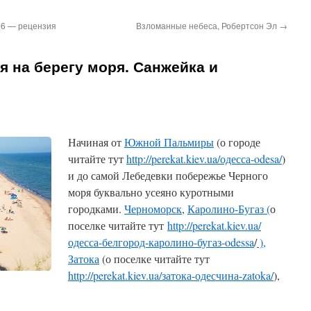
016 — рецензия
Взломанные небеса, Робертсон Эл
→
 на берегу моря. Санжейка и
Начиная от
Южной Пальмиры
(о городе
читайте тут
http://perekat.kiev.ua/одесса-odesa/
)
и до самой Лебедевки побережье Черного
моря буквально усеяно куротными
городками.
Черноморск
,
Каролино-Бугаз (
о
поселке читайте тут
http://perekat.kiev.ua/
одесса-белгород-каролино-бугаз-odessa
/
),
Затока
(о поселке читайте тут
http://perekat.kiev.ua/затока-одесчина-zatoka/
),