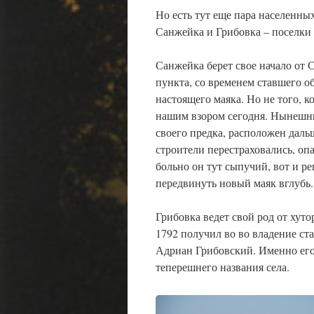
Но есть тут еще пара населенных
Санжейка и Грибовка – поселки
Санжейка берет свое начало от 
пункта, со временем ставшего о
настоящего маяка. Но не того, к
нашим взором сегодня. Нынешни
своего предка, расположен дальш
строители перестраховались, опа
больно он тут сыпучий, вот и р
передвинуть новый маяк вглубь.
Грибовка ведет свой род от хут
1792 получил во во владение ста
Адриан Грибовский. Именно его
теперешнего названия села.