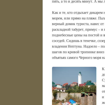
пять, а то и десять минут. А мы 
Как и те, кто отдыхает дикарем 
морем, или прямо на пляже. Па
верный домик туриста, навес от 
раскладной табурет, примус – и 
поднебесные цены на постой и 
соседей. Сидишь в тенечке, соз
владения Нептуна. Надоело – п
шагов по кривой тропинке вниз 
объятьях самого Черного моря на
К
д
С
м
о
и
ж