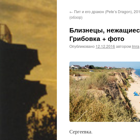
←
Пит и его дракон (Pete’s Dragon), 2
(обзор)
Близнецы, нежащиеся
Грибовка + фото
Опубликовано
12.12.2016
автором
Imra
Сергеевка.