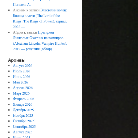
Пиньоль А.
Аноним
к записи
Властелин колец:
Кольца власти (The Lord of the
Rings: The Rings of Power), сериал,
2022 —
Айдин
к записи
Президент
Линкольн: Охотник на вампиров
(Abraham Lincoln: Vampire Hunter),
2012 — рецензия (обзор)
Архивы
Август 2026
Июль 2026
Июнь 2026
Май 2026
Апрель 2026
Март 2026
Февраль 2026
Январь 2026
Декабрь 2025
Ноябрь 2025
Октябрь 2025
Сентябрь 2025
Август 2025
Июль 2025