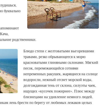
блудишься,
но буквально
напоминают
Кача,
альние родственники.
Блюдо степи с желтоватыми выгоревшими
травами, резко обрывающееся к морю
красноватыми глиняными склонами. Мягкий
песок, перемежающийся сотнями
непременных ракушек, жарящиеся на солнце
водоросли, нежный отсвет морской воды,
долгожданная тень от склона, силуэты чаек,
ищущих «кусочек пожирнее». Плюс между
близнецами на удивление немного людей.
никам лень брести по берегу от любимых лежаков целых