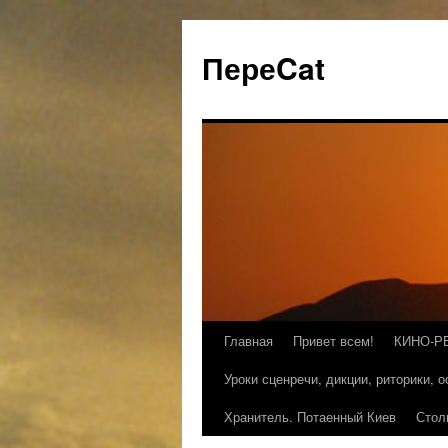
ПереCat
Главная
Привет всем!
КИНО-Р
Уроки сценречи, дикции, риторики, 
Хранитель. Потаенный Киев
Стол