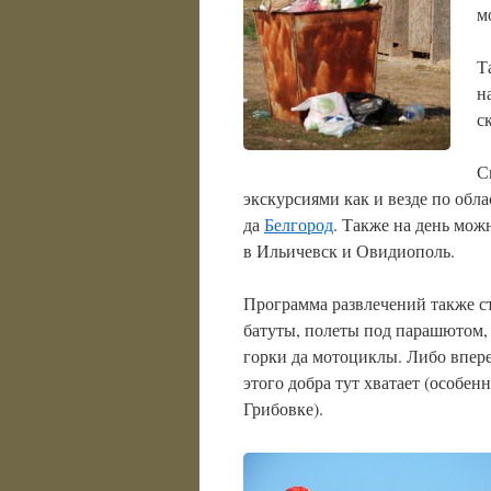
м
Т
н
с
С
экскурсиями как и везде по обл
да
Белгород
. Также на день мож
в Ильичевск и Овидиополь.
Программа развлечений также с
батуты, полеты под парашютом,
горки да мотоциклы. Либо впере
этого добра тут хватает (особенн
Грибовке).