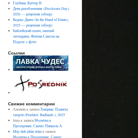
Глубина, Каттер Н.
День разоблачения (Disclosure Day),
2026 — рецензия (обзор)
Кодекс Данте (In the Hand of Dante),
2025 — рецензия (обзор)
Библейский силач, овитый
легендами. Фонтан Самсон на
Подоле + фото
Ссылки
Свежие комментарии
Аноним
к записи
Хищник: Планета
смерти (Predator: Badlands ), 2025
Imra
к записи
Молитва к
Прозерпине, Санчес Пиньоль А.
Máy tính phần trăm
к записи
Молитва к Прозерпине, Санчес