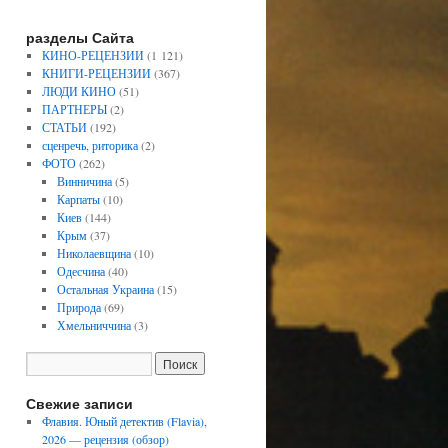
разделы Сайта
КИНО-РЕЦЕНЗИИ
(1 121)
КНИГИ-РЕЦЕНЗИИ
(367)
ЛЮДИ КИНО
(51)
ПАРТНЕРЫ
(2)
СТАТЬИ
(192)
сценречь, риторика
(2)
ФОТО
(262)
Винничина
(5)
Карпаты
(10)
Киев
(144)
Крым
(37)
Николаевщина
(10)
Одесчина
(40)
Остальная Украина
(15)
Природа
(69)
Хмельниччина
(3)
Свежие записи
Флавия. Юный детектив (Flavia),
2026 — рецензия (обзор)