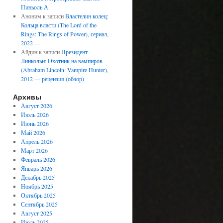
Пиньоль А.
Аноним
к записи
Властелин колец:
Кольца власти (The Lord of the
Rings: The Rings of Power), сериал,
2022 —
Айдин
к записи
Президент
Линкольн: Охотник на вампиров
(Abraham Lincoln: Vampire Hunter),
2012 — рецензия (обзор)
Архивы
Август 2026
Июль 2026
Июнь 2026
Май 2026
Апрель 2026
Март 2026
Февраль 2026
Январь 2026
Декабрь 2025
Ноябрь 2025
Октябрь 2025
Сентябрь 2025
Август 2025
Июль 2025