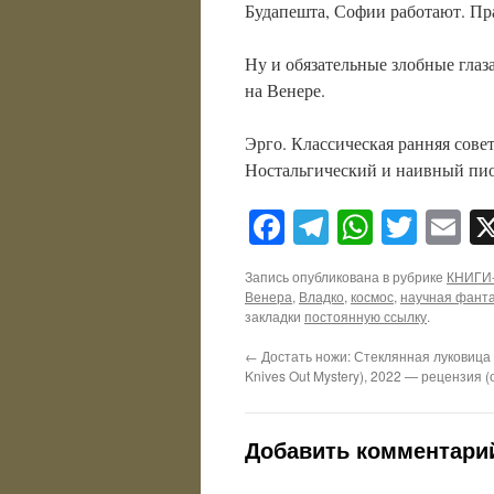
Будапешта, Софии работают. Пр
Ну и обязательные злобные глаз
на Венере.
Эрго. Классическая ранняя сове
Ностальгический и наивный пио
Facebook
Telegram
WhatsA
Twitt
E
Запись опубликована в рубрике
КНИГИ
Венера
,
Владко
,
космос
,
научная фант
закладки
постоянную ссылку
.
←
Достать ножи: Стеклянная луковица (
Knives Out Mystery), 2022 — рецензия (
Добавить комментари