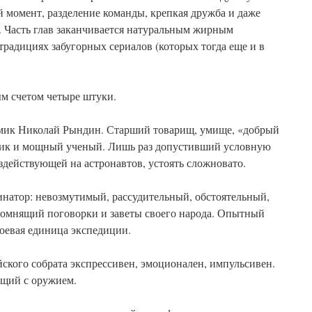
й момент, разделение команды, крепкая дружба и даже
 Часть глав заканчивается натуральным жирным
радициях забугорных сериалов (которых тогда еще и в
ым счетом четыре штуки.
емик Николай Рындин. Старший товарищ, умище, «добрый
ик и мощный ученый. Лишь раз допустивший условную
оздействующей на астронавтов, устоять сложновато.
натор: невозмутимый, рассудительный, обстоятельный,
омнящий поговорки и заветы своего народа. Опытный
оевая единица экспедиции.
йского собрата экспрессивен, эмоционален, импульсивен.
ащий с оружием.