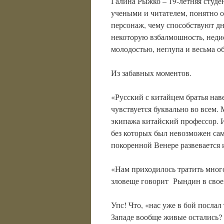
Галина Рыжко – 19-летняя студ
учеными и читателем, понятно 
персонаж, чему способствуют д
некоторую взбалмошность, нед
молодостью, неглупа и весьма об
Из забавных моментов.
«Русский с китайцем братья на
чувствуется буквально во всем. 
экипажа китайский профессор. 
без которых был невозможен сам
покоренной Венере развевается
«Нам приходилось тратить много
зловеще говорит Рындин в своей
Упс! Что, «нас уже в бой послал
Западе вообще живые остались?