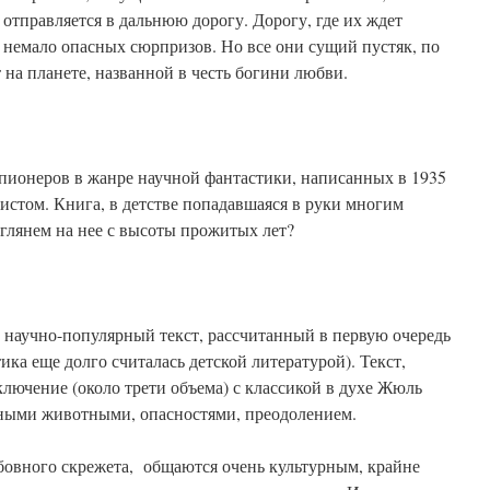
отправляется в дальнюю дорогу. Дорогу, где их ждет
немало опасных сюрпризов. Но все они сущий пустяк, по
 на планете, названной в честь богини любви.
-пионеров в жанре научной фантастики, написанных в 1935
стом. Книга, в детстве попадавшаяся в руки многим
глянем на нее с высоты прожитых лет?
 научно-популярный текст, рассчитанный в первую очередь
ика еще долго считалась детской литературой). Текст,
ючение (около трети объема) с классикой в духе Жюль
мными животными, опасностями, преодолением.
овного скрежета, общаются очень культурным, крайне