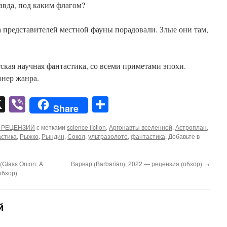
авда, под каким флагом?
а представителей местной фауны порадовали. Злые они там,
тская научная фантастика, со всеми приметами эпохи.
нер жанра.
pp
er
mail
X
Viber
Отправить
Share
-РЕЦЕНЗИИ
с метками
science fiction
,
Аргонавты вселенной
,
Астроплан
,
астика
,
Рыжко
,
Рындин
,
Сокол
,
ультразолото
,
фантастика
. Добавьте в
Glass Onion: A
Варвар (Barbarian), 2022 — рецензия (обзор)
→
обзор)
й