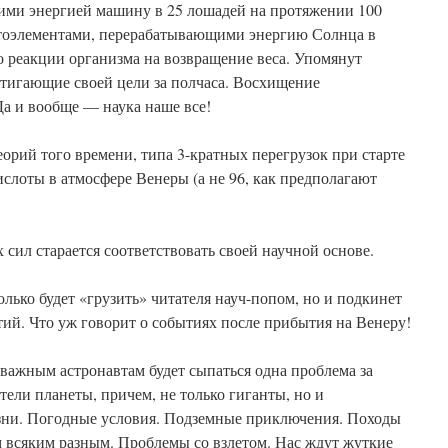
ми энергией машину в 25 лошадей на протяжении 100
тоэлементами, перерабатывающими энергию Солнца в
о реакции организма на возвращение веса. Упомянут
тигающие своей цели за полчаса. Восхищение
Да и вообще — наука наше все!
еорий того времени, типа 3-кратных перегрузок при старте
ислоты в атмосфере Венеры (а не 96, как предполагают
 сил старается соответствовать своей научной основе.
олько будет «грузить» читателя науч-попом, но и подкинет
ий. Что уж говорит о событиях после прибытия на Венеру!
тважным астронавтам будет сыпаться одна проблема за
ели планеты, причем, не только гиганты, но и
и. Погодные условия. Подземные приключения. Походы
всяким разным. Проблемы со взлетом. Нас ждут жуткие