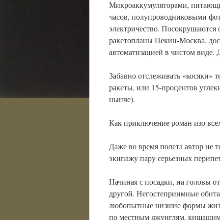
Микроаккумуляторами, питающи
часов, полупроводниковыми фо
электричество. Посокрушаются 
ракетопланы Пекин-Москва, дос
автоматизацией в чистом виде. 
Забавно отслеживать «косяки» т
ракеты, или 15-процентов углек
нынче).
Как приключение роман изо всех
Даже во время полета автор не т
экипажу пару серьезных перипет
Начиная с посадки, на головы о
другой. Негостеприимные обитат
любопытные низшие формы жизн
по местным джунглям, кишащим 