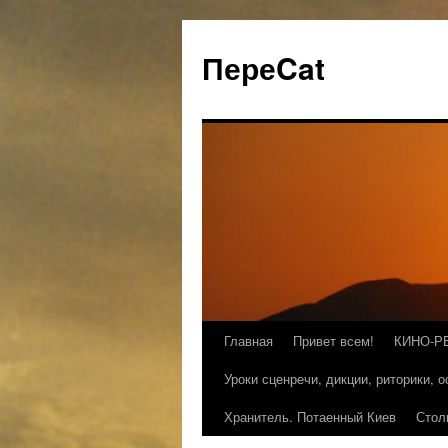
ПереCat
Главная
Привет всем!
КИНО-Р
Уроки сценречи, дикции, риторики, 
Хранитель. Потаенный Киев
Стол