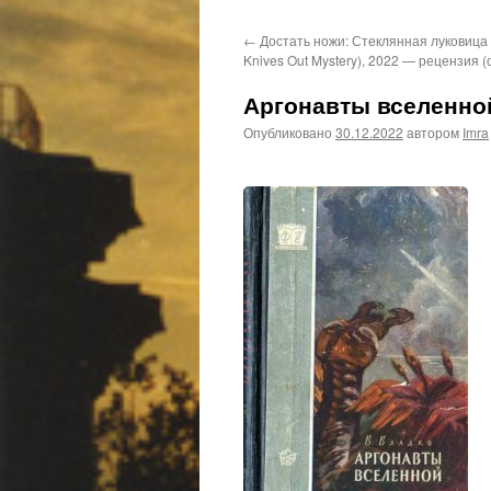
←
Достать ножи: Стеклянная луковица (
Knives Out Mystery), 2022 — рецензия (
Аргонавты вселенной
Опубликовано
30.12.2022
автором
Imra