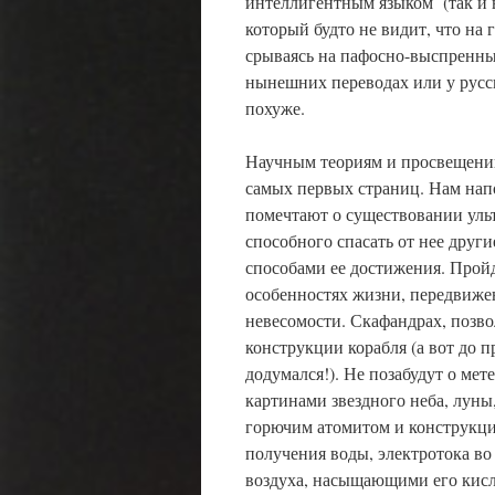
интеллигентным языком (так и 
который будто не видит, что на
срываясь на пафосно-выспренны
нынешних переводах или у русс
похуже.
Научным теориям и просвещению
самых первых страниц. Нам нап
помечтают о существовании ульт
способного спасать от нее друг
способами ее достижения. Прой
особенностях жизни, передвижен
невесомости. Скафандрах, позв
конструкции корабля (а вот до п
додумался!). Не позабудут о ме
картинами звездного неба, лун
горючим атомитом и конструкцие
получения воды, электротока во
воздуха, насыщающими его кис