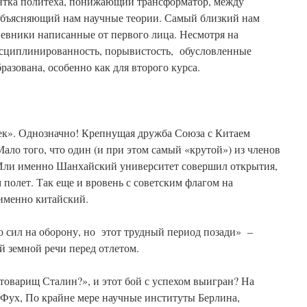
ентка политеха, понижающий трансформатор, между
объясняющий нам научные теории. Самый близкий нам
невники написанные от первого лица. Несмотря на
исциплинированность, порывистость, обусловленные
разована, особенно как для второго курса.
век». Однозначно! Крепнущая дружба Союза с Китаем
Мало того, что один (и при этом самый «крутой») из членов
Или именно Шанхайский университет совершил открытия,
 полет. Так еще и вровень с советским флагом на
 именно китайский.
 сил на оборону, но этот трудный период позади» –
 земной речи перед отлетом.
 товарищ Сталин?», и этот бой с успехом выигран? На
 Фух, По крайне мере научные институты Берлина,