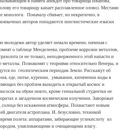
вызывающим в памяти анекдот про товарища Иванова,
 голову его товарищу капает расплавленное олово). Местами
е монологи. Поначалу сбивает, но некритично, в
коязычных авторов попадаются лингвистические изыски
 молодежи автор уделяет немало времени, начиная с
омнят о таблице Менделеева, проблеме коррозии металлов,
разолота (и не только), неподверженного этой напасти и
ие металлы. Познакомят с теориями относительно Венеры, и
дутся по геологическим периодам Земли. Расскажут об
ия, еде, питье, курении, умывании, кипячении воды в
оляющих без проблем выходить в открытый космос и
рисосок на обуви никто, кроме гениальной студентки не
теоритах и загадочном космическом излучении. Заворожат
ы, солнца без искажения атмосферы. Похвастают новым
й двигателя астроплана. И, безусловно, техникой
 время полета: аппаратами, забирающие углекислоту из
лородом, улавливающими и очищающими влагу.